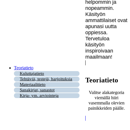
helpommin ja
nopeammin.
Käsityön
ammattilaiset ovat
apunasi uutta
oppiessa.
Tervetuloa
käsityön
inspiroivaan
maailmaan!
Teoriatieto
Kuluttajatieto
Teoriatieto
Tehtäviä, testejä, harjoituksia
Materiaalitieto
Sanakirjat, sanastot
Valitse alakategoria
Kirja- ym. arviointeja
viemällä hiiri
vasemmalla olevien
painikkeiden päälle.