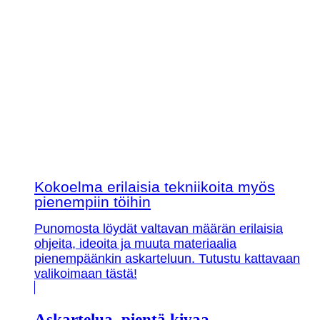
Kokoelma erilaisia tekniikoita myös
pienempiin töihin
Punomosta löydät valtavan määrän erilaisia
ohjeita, ideoita ja muuta materiaalia
pienempäänkin askarteluun. Tutustu kattavaan
valikoimaan tästä!
Askartelua, pientä kivaa