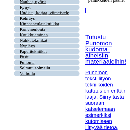
painikkeiden päälle.
Nauhat, nyörit
Ryijyt
Uudista, korjaa, viimeistele
Kehräys
Kinnasneulatekniikka
Koneneulonta
Koukkuaminen
Tutustu
Nahkatekniikat
Punomon
Nypläys
kudonta-
Paperitekniikat
aiheisiin
Pitsit
materiaaleihin!
Punonta
Solmut, solmeilu
Punomon
Verhoilu
tekstiilityön
tekniikoiden
kattaus on erittäin
laaja. Siirry tästä
suoraan
katselemaan
esimerkiksi
kutomiseen
liittyvää tietoa,