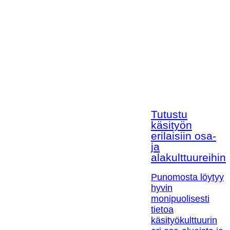
Tutustu
käsityön
erilaisiin osa-
ja
alakulttuureihin!
Punomosta löytyy
hyvin
monipuolisesti
tietoa
käsityökulttuurin