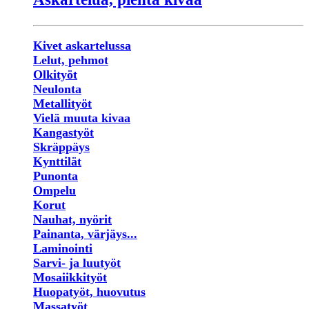
Kivet askartelussa
Lelut, pehmot
Olkityöt
Neulonta
Metallityöt
Vielä muuta kivaa
Kangastyöt
Skräppäys
Kynttilät
Punonta
Ompelu
Korut
Nauhat, nyörit
Painanta, värjäys...
Laminointi
Sarvi- ja luutyöt
Mosaiikkityöt
Huopatyöt, huovutus
Massatyöt