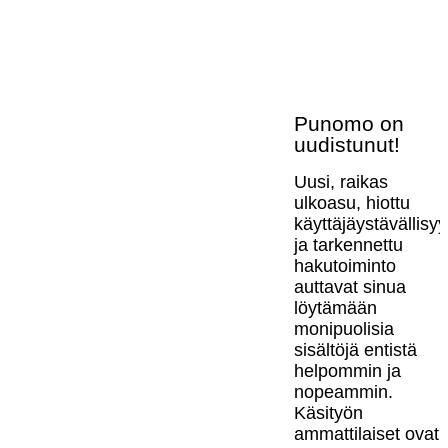
Punomo on
uudistunut!
Uusi, raikas
ulkoasu, hiottu
käyttäjäystävällisy
ja tarkennettu
hakutoiminto
auttavat sinua
löytämään
monipuolisia
sisältöjä entistä
helpommin ja
nopeammin.
Käsityön
ammattilaiset ovat