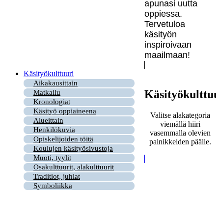
apunasi uutta
oppiessa.
Tervetuloa
käsityön
inspiroivaan
maailmaan!
Käsityökulttuuri
Aikakausittain
Käsityökulttuu
Matkailu
Kronologiat
Käsityö oppiaineena
Valitse alakategoria
Alueittain
viemällä hiiri
Henkilökuvia
vasemmalla olevien
Opiskelijoiden töitä
painikkeiden päälle.
Koulujen käsityösivustoja
Muoti, tyylit
Osakulttuurit, alakulttuurit
Traditiot, juhlat
Symboliikka