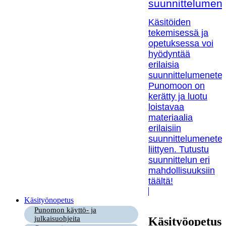
suunnittelumen
Käsitöiden
tekemisessä ja
opetuksessa voi
hyödyntää
erilaisia
suunnittelumenetel
Punomoon on
kerätty ja luotu
loistavaa
materiaalia
erilaisiin
suunnittelumenetel
liittyen. Tutustu
suunnittelun eri
mahdollisuuksiin
täältä!
Käsityönopetus
Punomon käyttö- ja
julkaisuohjeita
Käsityöopetus