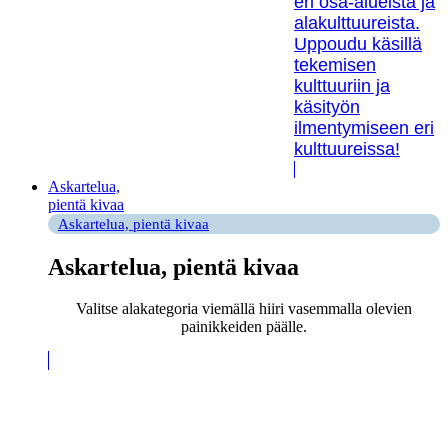
eri osa-alueista ja
alakulttuureista.
Uppoudu käsillä
tekemisen
kulttuuriin ja
käsityön
ilmentymiseen eri
kulttuureissa!
Askartelua,
pientä kivaa
Askartelua, pientä kivaa
Askartelua, pientä kivaa
Valitse alakategoria viemällä hiiri vasemmalla olevien
painikkeiden päälle.