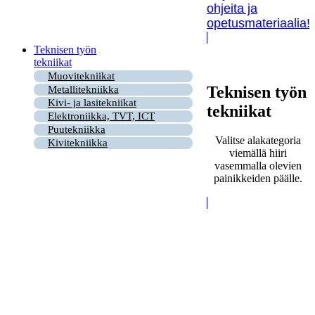
ohjeita ja
opetusmateriaalia!
Teknisen työn
tekniikat
Muovitekniikat
Teknisen työn
Metallitekniikka
Kivi- ja lasitekniikat
tekniikat
Elektroniikka, TVT, ICT
Puutekniikka
Valitse alakategoria
Kivitekniikka
viemällä hiiri
vasemmalla olevien
painikkeiden päälle.