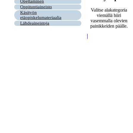
Opettaminen
Oppituntiaineisto
Valitse alakategoria
Käsityön
viemällä hiiri
etäopiskelumateriaalia
vasemmalla olevien
Lähdeaineistoja
painikkeiden päälle.