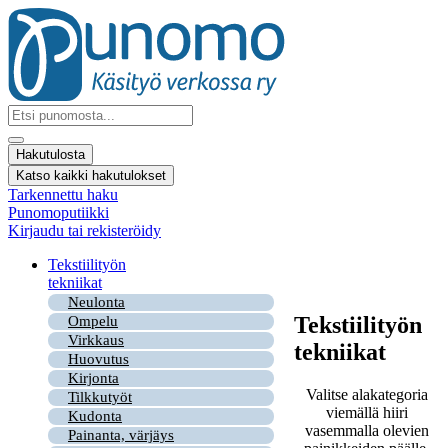
Mene
sisältöön
Search
...
Hakutulosta
Katso kaikki hakutulokset
Tarkennettu haku
Punomoputiikki
Kirjaudu tai rekisteröidy
Tekstiilityön
tekniikat
Neulonta
Tekstiilityön
Ompelu
Virkkaus
tekniikat
Huovutus
Kirjonta
Valitse alakategoria
Tilkkutyöt
viemällä hiiri
Kudonta
vasemmalla olevien
Painanta, värjäys