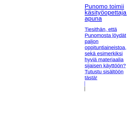
Punomo toimii
käsityöopettaja
apuna
Tiesithän, että
Punomosta löydät
paljon
oppituntiaineistoa,
sekä esimerkiksi
hyviä materiaalia
sijaisen käyttöön?
Tutustu sisältöön
tästä!