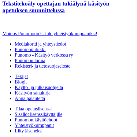
Tekstitekoäly opettajan tukiälynä käsityön
opetuksen suunnittelussa
Mainos Punomoon? - tule yhteistyökumppaniksi!
Mediakortti ja yhteystiedot
Punomoputiikki
Punomo - Käsityö verkossa ry
Punomon tarina
Rekisteri- ja tietosuojaseloste
Tekijät
Blogit
Käyttö- ja julkaisuohjeita
Käsityön sanakirja
Anna palautetta
Tilaa opetuslisenssi
Sisällöt lisenssikäyttäjille
Punomon käyttöehdot
Yhteistyökumppanit
Liity jäseneksi