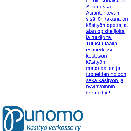
tietokokonaisuus
Suomessa.
Asiantuntevan
sisällön takana on
käsityön opettajia,
alan opiskelijoita
ja tutkijoita.
Tutustu täällä
esimerkiksi
kestävän
käsityön,
materiaalien ja
tuotteiden hoidon
sekä käsityön ja
hyvinvoinnin
teemoihin!