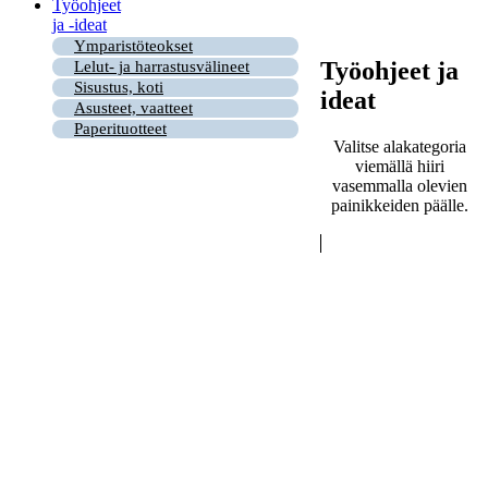
Työohjeet
ja -ideat
Ymparistöteokset
Työohjeet ja
Lelut- ja harrastusvälineet
Sisustus, koti
ideat
Asusteet, vaatteet
Paperituotteet
Valitse alakategoria
viemällä hiiri
vasemmalla olevien
painikkeiden päälle.