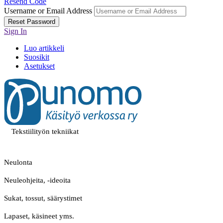
Resend Code
Username or Email Address
Reset Password
Sign In
Luo artikkeli
Suosikit
Asetukset
Tekstiilityön tekniikat
Neulonta
Neuleohjeita, -ideoita
Sukat, tossut, säärystimet
Lapaset, käsineet yms.