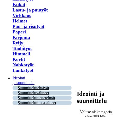
Kukat
Lastu- ja puutyöt
Virkkaus
Helmet
Puu- ja risutyöt
Paperi
Kirjonta
Ryijy
Tuohityöt
Himmeli
Kortit
Nahkatyöt
Lankatyöt
Ideointi
ja suunnittelu
Suunnittelutehtävät
Ideointi ja
Suunnitteluvälineet
Suunnittelumenetelmät
suunnittelu
Suunnittelun-osa-alueet
Valitse alakategoria
viemällä hiiri