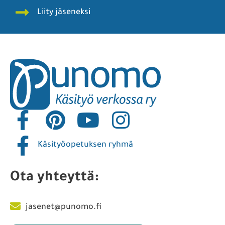
Liity jäseneksi
Käsityöopetuksen ryhmä
Ota yhteyttä:
jasenet@punomo.fi