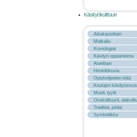
Käsityökulttuuri
Aikakausittain
Matkailu
Kronologiat
Käsityö oppiaineena
Alueittain
Henkilökuvia
Opiskelijoiden töitä
Koulujen käsityösivus
Muoti, tyylit
Osakulttuurit, alakulttu
Traditiot, juhlat
Symboliikka