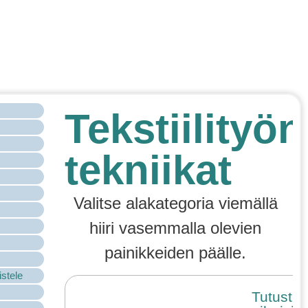
Tekstiilityön
tekniikat
Valitse alakategoria viemällä
hiiri vasemmalla olevien
painikkeiden päälle.
istele
Tutustu