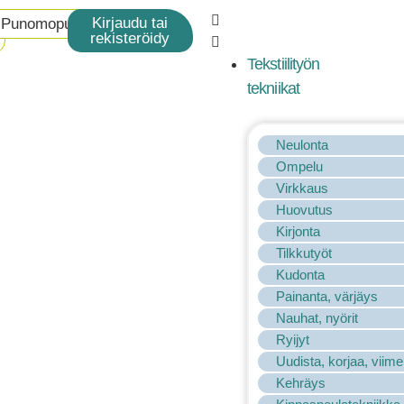
Kirjaudu tai
Punomoputiikki
rekisteröidy
Tekstiilityön
tekniikat
Neulonta
Ompelu
Virkkaus
Huovutus
Kirjonta
Tilkkutyöt
Kudonta
Painanta, värjäys
Nauhat, nyörit
Ryijyt
Uudista, korjaa, viime
Kehräys