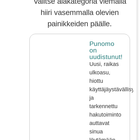
Valitse alakategoria viemällä
hiiri vasemmalla olevien
painikkeiden päälle.
Punomo
on
uudistunut!
Uusi, raikas
ulkoasu,
hiottu
käyttäjäystävällisyy
ja
tarkennettu
hakutoiminto
auttavat
sinua