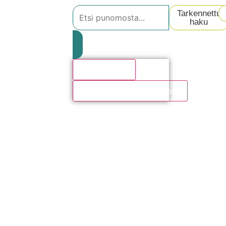
Tarkennettu
haku
Hakutulosta
Katso kaikki hakutulokset