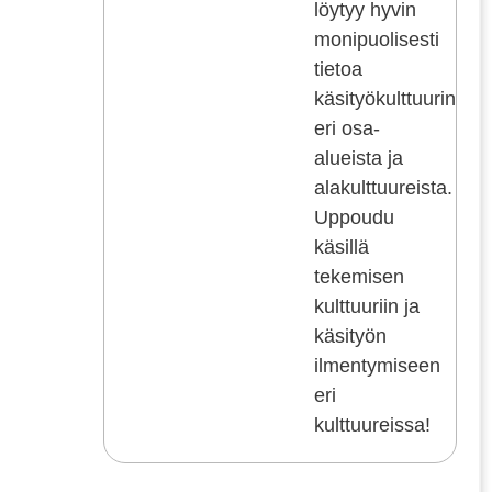
löytyy hyvin
monipuolisesti
tietoa
käsityökulttuurin
eri osa-
alueista ja
alakulttuureista.
Uppoudu
käsillä
tekemisen
kulttuuriin ja
käsityön
ilmentymiseen
eri
kulttuureissa!