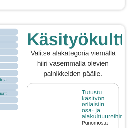
Käsityökultt
Valitse alakategoria viemällä
hiiri vasemmalla olevien
painikkeiden päälle.
toja
Tutustu
urit
käsityön
erilaisiin
osa- ja
alakulttuureihin!
Punomosta