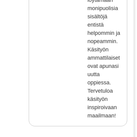
löytämään
monipuolisia
sisältöjä
entistä
helpommin ja
nopeammin.
Käsityön
ammattilaiset
ovat apunasi
uutta
oppiessa.
Tervetuloa
käsityön
inspiroivaan
maailmaan!