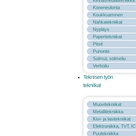
Kinnasneulatekniikka
Koneneulonta
Koukkuaminen
Nahkatekniikat
Nypläys
Paperitekniikat
Pitsit
Punonta
Solmut, solmeilu
Verhoilu
Teknisen työn
tekniikat
Muovitekniikat
Metallitekniikka
Kivi- ja lasitekniikat
Elektroniikka, TVT, I
Puutekniikka