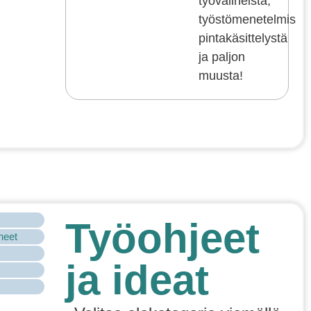
työvälineistä,
työstömenetelmistä,
pintakäsittelystä
ja paljon
muusta!
Työohjeet
ineet
ja ideat