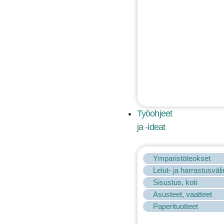
Työohjeet
ja -ideat
Ymparistöteokset
Lelut- ja harrastusväl
Sisustus, koti
Asusteet, vaatteet
Paperituotteet