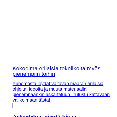
Kokoelma erilaisia tekniikoita myös
pienempiin töihin
Punomosta löydät valtavan määrän erilaisia
ohjeita, ideoita ja muuta materiaalia
pienempäänkin askarteluun. Tutustu kattavaan
valikoimaan tästä!
Askartelua, pientä kivaa