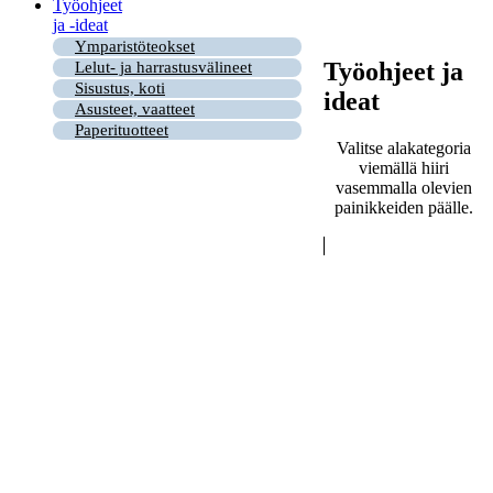
Työohjeet
ja -ideat
Ymparistöteokset
Työohjeet ja
Lelut- ja harrastusvälineet
Sisustus, koti
ideat
Asusteet, vaatteet
Paperituotteet
Valitse alakategoria
viemällä hiiri
vasemmalla olevien
painikkeiden päälle.