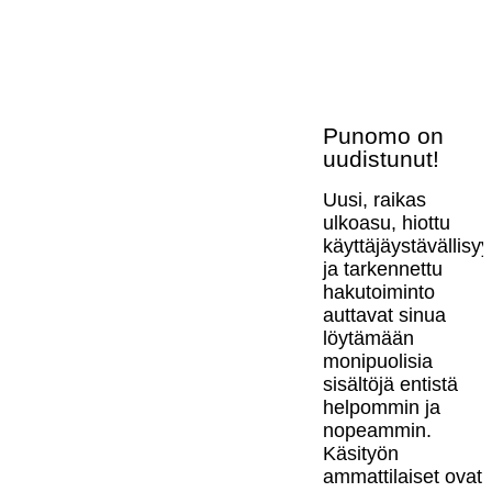
Punomo on
uudistunut!
Uusi, raikas
ulkoasu, hiottu
käyttäjäystävällisy
ja tarkennettu
hakutoiminto
auttavat sinua
löytämään
monipuolisia
sisältöjä entistä
helpommin ja
nopeammin.
Käsityön
ammattilaiset ovat