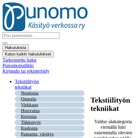
Mene
sisältöön
Search
...
Hakutulosta
Katso kaikki hakutulokset
Tarkennettu haku
Punomoputiikki
Kirjaudu tai rekisteröidy
Tekstiilityön
tekniikat
Neulonta
Tekstiilityön
Ompelu
Virkkaus
tekniikat
Huovutus
Kirjonta
Valitse alakategoria
Tilkkutyöt
viemällä hiiri
Kudonta
vasemmalla olevien
Painanta, värjäys