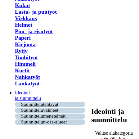
Kukat
Lastu- ja puutyöt
Virkkaus
Helmet
Puu- ja risutyöt
Paperi
Kirjonta
Ryijy
Tuohityöt
Himmeli
Kortit
Nahkatyöt
Lankatyöt
Ideointi
ja suunnittelu
Suunnittelutehtävät
Ideointi ja
Suunnitteluvälineet
Suunnittelumenetelmät
suunnittelu
Suunnittelun-osa-alueet
Valitse alakategoria
viemällä hiiri