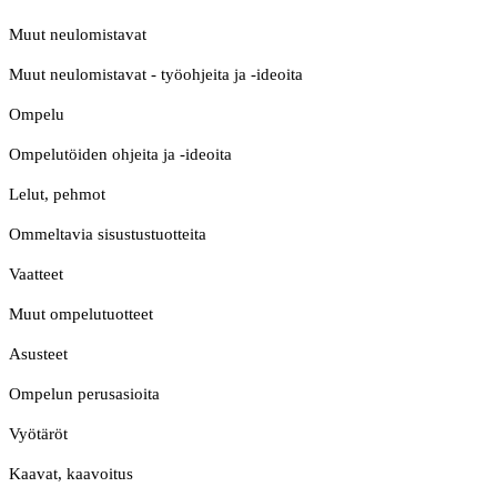
Muut neulomistavat
Muut neulomistavat - työohjeita ja -ideoita
Ompelu
Ompelutöiden ohjeita ja -ideoita
Lelut, pehmot
Ommeltavia sisustustuotteita
Vaatteet
Muut ompelutuotteet
Asusteet
Ompelun perusasioita
Vyötäröt
Kaavat, kaavoitus