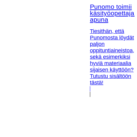
Punomo toimii
käsityöopettaja
apuna
Tiesithän, että
Punomosta löydät
paljon
oppituntiaineistoa,
sekä esimerkiksi
hyviä materiaalia
sijaisen käyttöön?
Tutustu sisältöön
tästä!