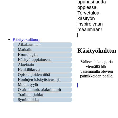
apunasi uutta
oppiessa.
Tervetuloa
käsityön
inspiroivaan
maailmaan!
Käsityökulttuuri
Aikakausittain
Käsityökulttuu
Matkailu
Kronologiat
Käsityö oppiaineena
Valitse alakategoria
Alueittain
viemällä hiiri
Henkilökuvia
vasemmalla olevien
Opiskelijoiden töitä
painikkeiden päälle.
Koulujen käsityösivustoja
Muoti, tyylit
Osakulttuurit, alakulttuurit
Traditiot, juhlat
Symboliikka