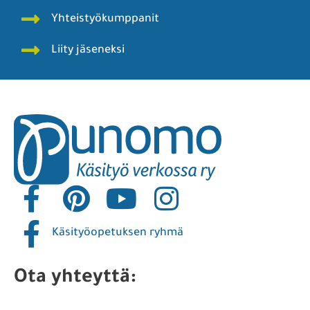
Yhteistyökumppanit
Liity jäseneksi
Käsityöopetuksen ryhmä
Ota yhteyttä: