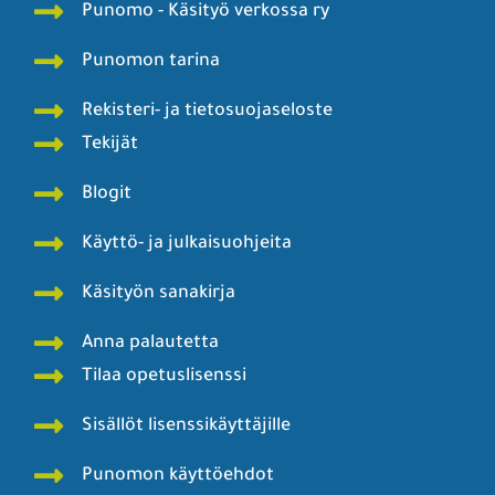
Punomo - Käsityö verkossa ry
Punomon tarina
Rekisteri- ja tietosuojaseloste
Tekijät
Blogit
Käyttö- ja julkaisuohjeita
Käsityön sanakirja
Anna palautetta
Tilaa opetuslisenssi
Sisällöt lisenssikäyttäjille
Punomon käyttöehdot