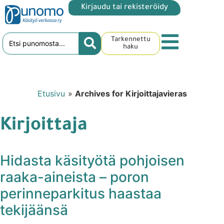
Kirjaudu tai rekisteröidy
Tarkennettu
haku
Etusivu
»
Archives for Kirjoittajavieras
Kirjoittaja
Hidasta käsityötä pohjoisen
raaka-aineista – poron
perinneparkitus haastaa
tekijäänsä