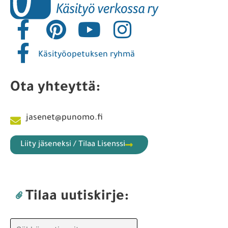
Käsityöopetuksen ryhmä
Ota yhteyttä:
jasenet@punomo.fi
Liity jäseneksi / Tilaa Lisenssi
Tilaa uutiskirje: