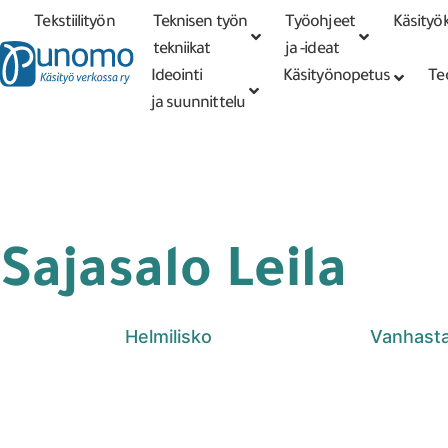
Tekstiilityön
Teknisen työn
Työohjeet
Käsityök
Tarkennettu
haku
tekniikat
tekniikat
ja -ideat
Ideointi
Käsityönopetus
Te
ja suunnittelu
Sajasalo Leila
Helmilisko
Vanhasta