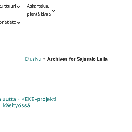
ulttuuri
Askartelua,
Kirjaudu tai
Punomoputiikki
rekisteröidy
pientä kivaa
oriatieto
Etusivu
»
Archives for Sajasalo Leila
 uutta - KEKE-projekti
käsityössä