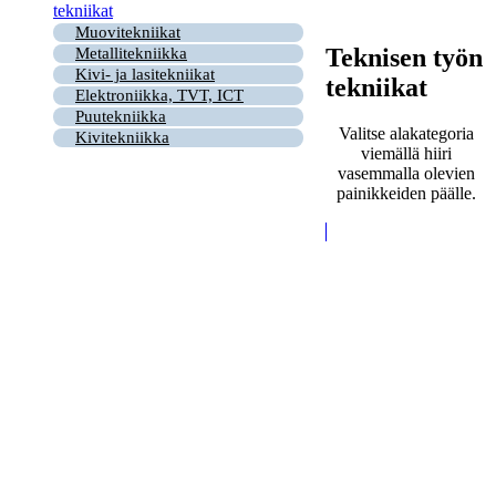
tekniikat
Muovitekniikat
Teknisen työn
Metallitekniikka
Kivi- ja lasitekniikat
tekniikat
Elektroniikka, TVT, ICT
Puutekniikka
Valitse alakategoria
Kivitekniikka
viemällä hiiri
vasemmalla olevien
painikkeiden päälle.