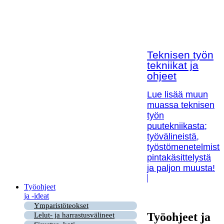
Teknisen työn
tekniikat ja
ohjeet
Lue lisää muun
muassa teknisen
työn
puutekniikasta;
työvälineistä,
työstömenetelmistä
pintakäsittelystä
ja paljon muusta!
Työohjeet
ja -ideat
Ymparistöteokset
Työohjeet ja
Lelut- ja harrastusvälineet