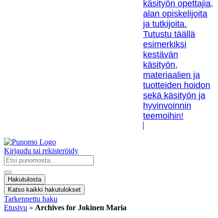
käsityön opettajia,
alan opiskelijoita
ja tutkijoita.
Tutustu täällä
esimerkiksi
kestävän
käsityön,
materiaalien ja
tuotteiden hoidon
sekä käsityön ja
hyvinvoinnin
teemoihin!
Kirjaudu tai rekisteröidy
Search
...
Hakutulosta
Katso kaikki hakutulokset
Tarkennettu haku
Etusivu
»
Archives for Jokinen Maria