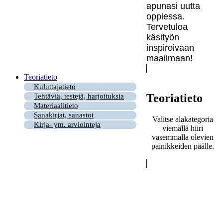
apunasi uutta
oppiessa.
Tervetuloa
käsityön
inspiroivaan
maailmaan!
Teoriatieto
Kuluttajatieto
Teoriatieto
Tehtäviä, testejä, harjoituksia
Materiaalitieto
Sanakirjat, sanastot
Valitse alakategoria
Kirja- ym. arviointeja
viemällä hiiri
vasemmalla olevien
painikkeiden päälle.