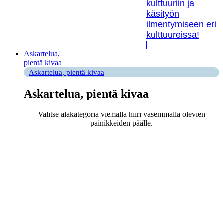
kulttuuriin ja
käsityön
ilmentymiseen eri
kulttuureissa!
Askartelua,
pientä kivaa
Askartelua, pientä kivaa
Askartelua, pientä kivaa
Valitse alakategoria viemällä hiiri vasemmalla olevien
painikkeiden päälle.