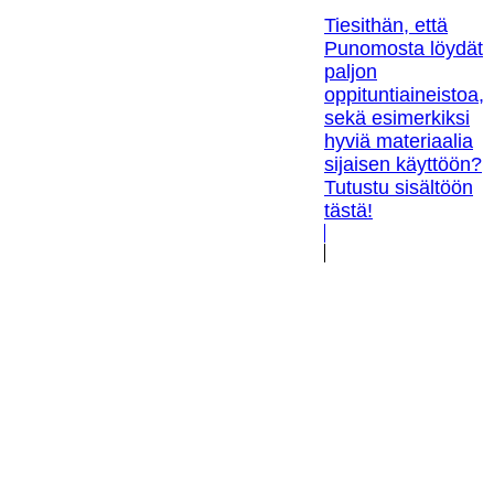
Tiesithän, että
Punomosta löydät
paljon
oppituntiaineistoa,
sekä esimerkiksi
hyviä materiaalia
sijaisen käyttöön?
Tutustu sisältöön
tästä!