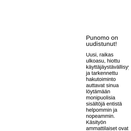
Punomo on
uudistunut!
Uusi, raikas
ulkoasu, hiottu
käyttäjäystävällisy
ja tarkennettu
hakutoiminto
auttavat sinua
löytämään
monipuolisia
sisältöjä entistä
helpommin ja
nopeammin.
Käsityön
ammattilaiset ovat