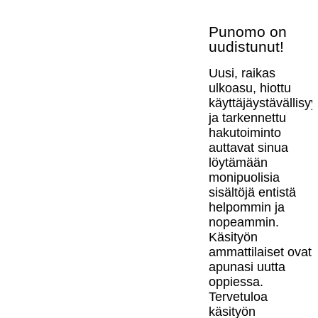
Punomo on
uudistunut!
Uusi, raikas
ulkoasu, hiottu
käyttäjäystävällisy
ja tarkennettu
hakutoiminto
auttavat sinua
löytämään
monipuolisia
sisältöjä entistä
helpommin ja
nopeammin.
Käsityön
ammattilaiset ovat
apunasi uutta
oppiessa.
Tervetuloa
käsityön