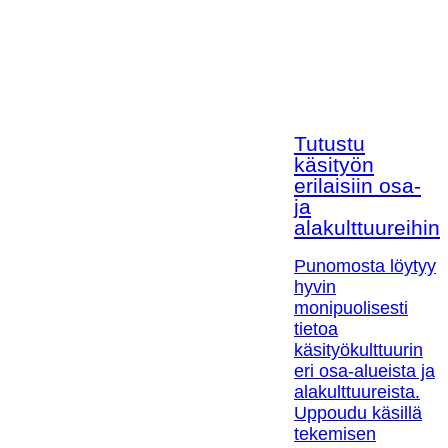
Tutustu
käsityön
erilaisiin osa-
ja
alakulttuureihin!
Punomosta löytyy
hyvin
monipuolisesti
tietoa
käsityökulttuurin
eri osa-alueista ja
alakulttuureista.
Uppoudu käsillä
tekemisen