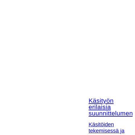
Käsityön
erilaisia
suunnittelumen
Käsitöiden
tekemisessä ja