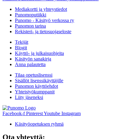
Mediakortti ja yhteystiedot
Punomoputiikki
Punomo - Käsityö verkossa ry
Punomon tarina
Rekisteri- ja tietosuojaseloste
Tekijät
Blogit
Käyttö- ja julkaisuohjeita
Käsityön sanakirja
Anna palautetta
Tilaa opetuslisenssi
Sisällöt lisenssikäyttäjille
Punomon käyttöehdot
Yhteistyökumppanit
Liity jäseneksi
Facebook-f
Pinterest
Youtube
Instagram
Käsityöopetuksen ryhmä
Ota yhteyttä: