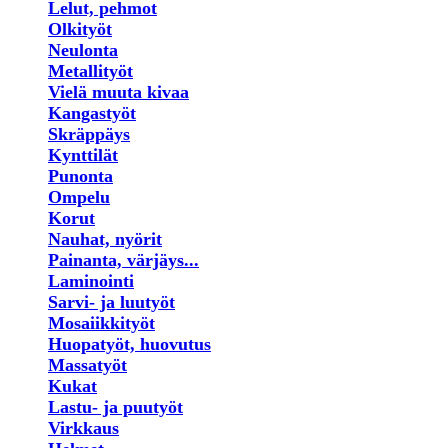
Lelut, pehmot
Olkityöt
Neulonta
Metallityöt
Vielä muuta kivaa
Kangastyöt
Skräppäys
Kynttilät
Punonta
Ompelu
Korut
Nauhat, nyörit
Painanta, värjäys...
Laminointi
Sarvi- ja luutyöt
Mosaiikkityöt
Huopatyöt, huovutus
Massatyöt
Kukat
Lastu- ja puutyöt
Virkkaus