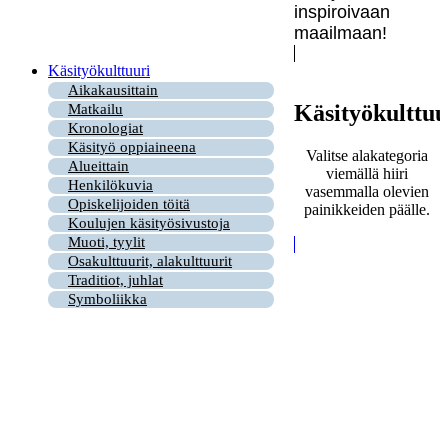
inspiroivaan
maailmaan!
Käsityökulttuuri
Aikakausittain
Käsityökulttuu
Matkailu
Kronologiat
Käsityö oppiaineena
Valitse alakategoria
Alueittain
viemällä hiiri
Henkilökuvia
vasemmalla olevien
Opiskelijoiden töitä
painikkeiden päälle.
Koulujen käsityösivustoja
Muoti, tyylit
Osakulttuurit, alakulttuurit
Traditiot, juhlat
Symboliikka