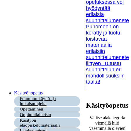
opetuksessa voi
hyödyntää
erilaisia
suunnittelumenetel
Punomoon on
kerätty ja luotu
loistavaa
materiaalia
erilaisiin
suunnittelumenetel
liittyen. Tutustu
suunnittelun eri
mahdollisuuksiin
täältä!
Käsityönopetus
Punomon käyttö- ja
julkaisuohjeita
Käsityöopetus
Opettaminen
Oppituntiaineisto
Valitse alakategoria
Käsityön
viemällä hiiri
etäopiskelumateriaalia
vasemmalla olevien
Lähdeaineistoja