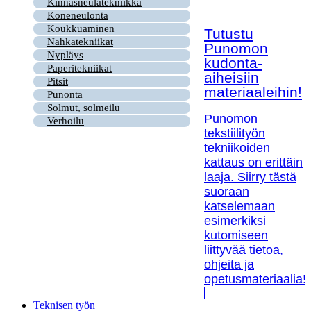
Kinnasneulatekniikka
Koneneulonta
Koukkuaminen
Tutustu
Nahkatekniikat
Punomon
Nypläys
kudonta-
Paperitekniikat
aiheisiin
Pitsit
materiaaleihin!
Punonta
Solmut, solmeilu
Punomon
Verhoilu
tekstiilityön
tekniikoiden
kattaus on erittäin
laaja. Siirry tästä
suoraan
katselemaan
esimerkiksi
kutomiseen
liittyvää tietoa,
ohjeita ja
opetusmateriaalia!
Teknisen työn