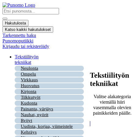
Mene
sisältöön
Search
...
Hakutulosta
Katso kaikki hakutulokset
Tarkennettu haku
Punomoputiikki
Kirjaudu tai rekisteröidy
Tekstiilityön
tekniikat
Neulonta
Tekstiilityön
Ompelu
Virkkaus
tekniikat
Huovutus
Kirjonta
Valitse alakategoria
Tilkkutyöt
viemällä hiiri
Kudonta
vasemmalla olevien
Painanta, värjäys
painikkeiden päälle.
Nauhat, nyörit
Ryijyt
Uudista, korjaa, viimeistele
Kehräys