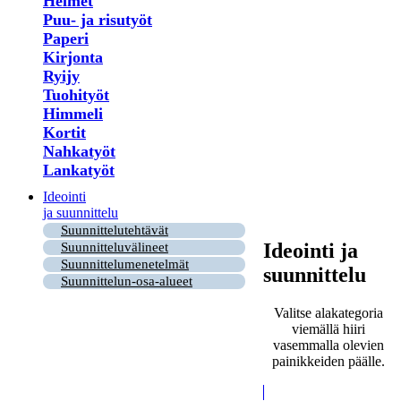
Helmet
Puu- ja risutyöt
Paperi
Kirjonta
Ryijy
Tuohityöt
Himmeli
Kortit
Nahkatyöt
Lankatyöt
Ideointi
ja suunnittelu
Suunnittelutehtävät
Ideointi ja
Suunnitteluvälineet
Suunnittelumenetelmät
suunnittelu
Suunnittelun-osa-alueet
Valitse alakategoria
viemällä hiiri
vasemmalla olevien
painikkeiden päälle.