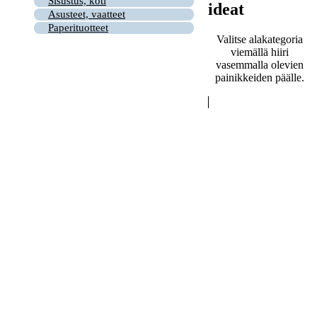
Sisustus, koti
ideat
Asusteet, vaatteet
Paperituotteet
Valitse alakategoria
viemällä hiiri
vasemmalla olevien
painikkeiden päälle.