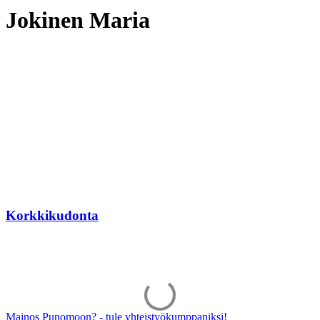
Jokinen Maria
Korkkikudonta
Mainos Punomoon? - tule yhteistyökumppaniksi!