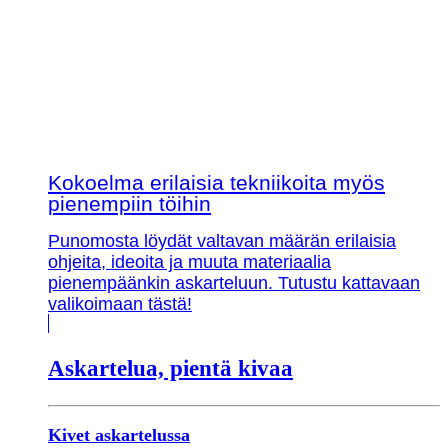
Kokoelma erilaisia tekniikoita myös
pienempiin töihin
Punomosta löydät valtavan määrän erilaisia
ohjeita, ideoita ja muuta materiaalia
pienempäänkin askarteluun. Tutustu kattavaan
valikoimaan tästä!
Askartelua, pientä kivaa
Kivet askartelussa