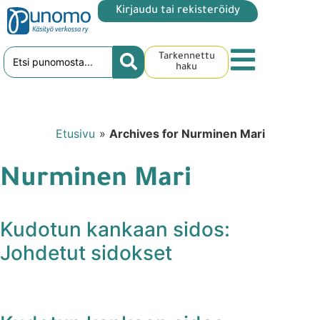
Kirjaudu tai rekisteröidy
Tarkennettu
haku
Etusivu
»
Archives for Nurminen Mari
Nurminen Mari
Kudotun kankaan sidos:
Johdetut sidokset