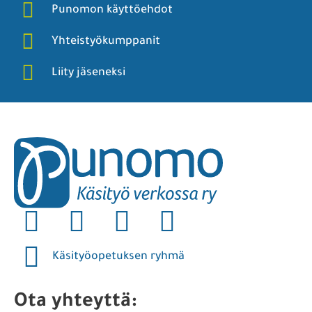
Punomon käyttöehdot
Yhteistyökumppanit
Liity jäseneksi
Käsityöopetuksen ryhmä
Ota yhteyttä: