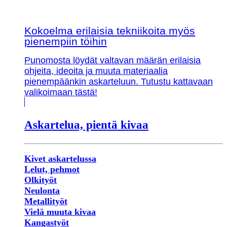
Kokoelma erilaisia tekniikoita myös
pienempiin töihin
Punomosta löydät valtavan määrän erilaisia
ohjeita, ideoita ja muuta materiaalia
pienempäänkin askarteluun. Tutustu kattavaan
valikoimaan tästä!
Askartelua, pientä kivaa
Kivet askartelussa
Lelut, pehmot
Olkityöt
Neulonta
Metallityöt
Vielä muuta kivaa
Kangastyöt