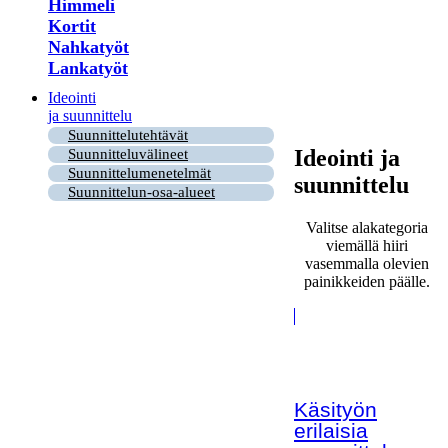
Himmeli
Kortit
Nahkatyöt
Lankatyöt
Ideointi
ja suunnittelu
Suunnittelutehtävät
Ideointi ja
Suunnitteluvälineet
Suunnittelumenetelmät
suunnittelu
Suunnittelun-osa-alueet
Valitse alakategoria
viemällä hiiri
vasemmalla olevien
painikkeiden päälle.
Käsityön
erilaisia