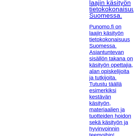
laajin käsityön
tietokokonaisuu
Suomessa.
Punomo.fi on
laajin käsityön
tietokokonaisuus
Suomessa.
Asiantuntevan
sisällön takana on
käsityön opettajia,
alan opiskelijoita
ja tutkijoita.
Tutustu täällä
esimerkiksi
kestävän
käsityön,
materiaalien ja
tuotteiden hoidon
sekä käsityön ja
hyvinvoinnin
teemoihin!