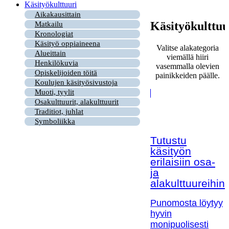
Käsityökulttuuri
Aikakausittain
Käsityökulttuu
Matkailu
Kronologiat
Käsityö oppiaineena
Valitse alakategoria
Alueittain
viemällä hiiri
Henkilökuvia
vasemmalla olevien
Opiskelijoiden töitä
painikkeiden päälle.
Koulujen käsityösivustoja
Muoti, tyylit
Osakulttuurit, alakulttuurit
Traditiot, juhlat
Symboliikka
Tutustu
käsityön
erilaisiin osa-
ja
alakulttuureihin!
Punomosta löytyy
hyvin
monipuolisesti