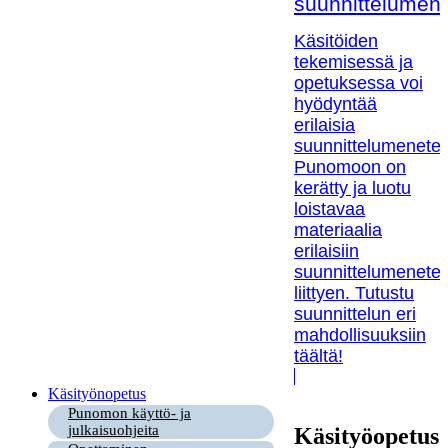
suunnittelumen
Käsitöiden
tekemisessä ja
opetuksessa voi
hyödyntää
erilaisia
suunnittelumenetel
Punomoon on
kerätty ja luotu
loistavaa
materiaalia
erilaisiin
suunnittelumenetel
liittyen. Tutustu
suunnittelun eri
mahdollisuuksiin
täältä!
Käsityönopetus
Punomon käyttö- ja
julkaisuohjeita
Käsityöopetus