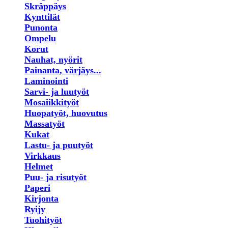
Skräppäys
Kynttilät
Punonta
Ompelu
Korut
Nauhat, nyörit
Painanta, värjäys...
Laminointi
Sarvi- ja luutyöt
Mosaiikkityöt
Huopatyöt, huovutus
Massatyöt
Kukat
Lastu- ja puutyöt
Virkkaus
Helmet
Puu- ja risutyöt
Paperi
Kirjonta
Ryijy
Tuohityöt