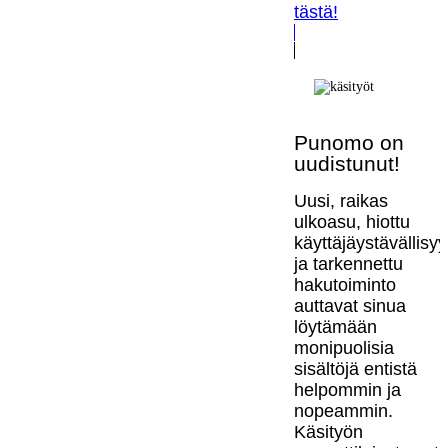
tästä!
Punomo on
uudistunut!
Uusi, raikas
ulkoasu, hiottu
käyttäjäystävällisy
ja tarkennettu
hakutoiminto
auttavat sinua
löytämään
monipuolisia
sisältöjä entistä
helpommin ja
nopeammin.
Käsityön