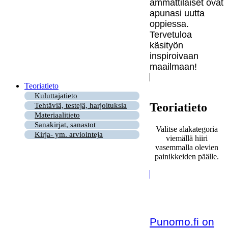
ammattilaiset ovat
apunasi uutta
oppiessa.
Tervetuloa
käsityön
inspiroivaan
maailmaan!
Teoriatieto
Kuluttajatieto
Teoriatieto
Tehtäviä, testejä, harjoituksia
Materiaalitieto
Sanakirjat, sanastot
Valitse alakategoria
Kirja- ym. arviointeja
viemällä hiiri
vasemmalla olevien
painikkeiden päälle.
Punomo.fi on