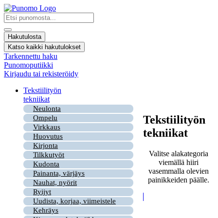
Mene
sisältöön
Search
...
Hakutulosta
Katso kaikki hakutulokset
Tarkennettu haku
Punomoputiikki
Kirjaudu tai rekisteröidy
Tekstiilityön
tekniikat
Neulonta
Tekstiilityön
Ompelu
Virkkaus
tekniikat
Huovutus
Kirjonta
Valitse alakategoria
Tilkkutyöt
viemällä hiiri
Kudonta
vasemmalla olevien
Painanta, värjäys
painikkeiden päälle.
Nauhat, nyörit
Ryijyt
Uudista, korjaa, viimeistele
Kehräys