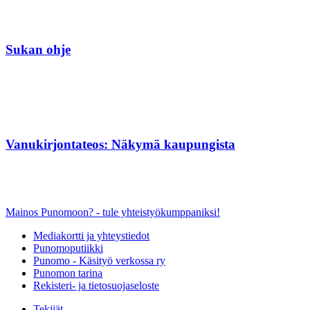
Sukan ohje
Vanukirjontateos: Näkymä kaupungista
Mainos Punomoon? - tule yhteistyökumppaniksi!
Mediakortti ja yhteystiedot
Punomoputiikki
Punomo - Käsityö verkossa ry
Punomon tarina
Rekisteri- ja tietosuojaseloste
Tekijät