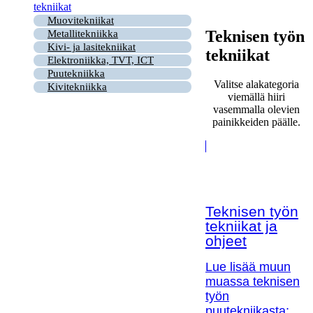
tekniikat
Muovitekniikat
Teknisen työn
Metallitekniikka
Kivi- ja lasitekniikat
tekniikat
Elektroniikka, TVT, ICT
Puutekniikka
Valitse alakategoria
Kivitekniikka
viemällä hiiri
vasemmalla olevien
painikkeiden päälle.
Teknisen työn
tekniikat ja
ohjeet
Lue lisää muun
muassa teknisen
työn
puutekniikasta;