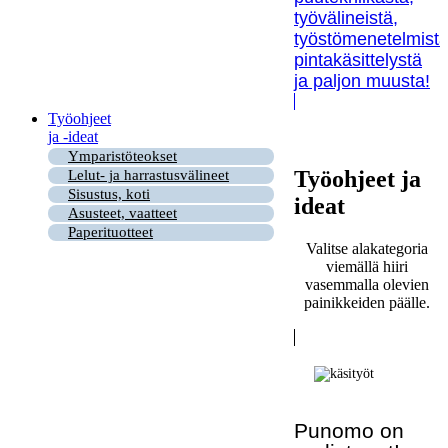
työvälineistä,
työstömenetelmistä
pintakäsittelystä
ja paljon muusta!
Työohjeet
ja -ideat
Ymparistöteokset
Työohjeet ja
Lelut- ja harrastusvälineet
Sisustus, koti
ideat
Asusteet, vaatteet
Paperituotteet
Valitse alakategoria
viemällä hiiri
vasemmalla olevien
painikkeiden päälle.
Punomo on