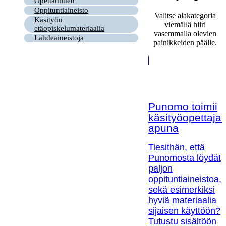
Opettaminen
Oppituntiaineisto
Valitse alakategoria
Käsityön
viemällä hiiri
etäopiskelumateriaalia
vasemmalla olevien
Lähdeaineistoja
painikkeiden päälle.
Punomo toimii
käsityöopettaja
apuna
Tiesithän, että
Punomosta löydät
paljon
oppituntiaineistoa,
sekä esimerkiksi
hyviä materiaalia
sijaisen käyttöön?
Tutustu sisältöön