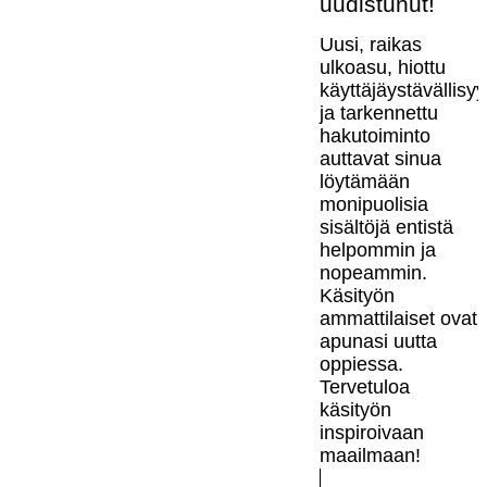
uudistunut!
Uusi, raikas
ulkoasu, hiottu
käyttäjäystävällisy
ja tarkennettu
hakutoiminto
auttavat sinua
löytämään
monipuolisia
sisältöjä entistä
helpommin ja
nopeammin.
Käsityön
ammattilaiset ovat
apunasi uutta
oppiessa.
Tervetuloa
käsityön
inspiroivaan
maailmaan!