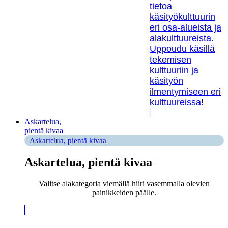
tietoa
käsityökulttuurin
eri osa-alueista ja
alakulttuureista.
Uppoudu käsillä
tekemisen
kulttuuriin ja
käsityön
ilmentymiseen eri
kulttuureissa!
Askartelua,
pientä kivaa
Askartelua, pientä kivaa
Askartelua, pientä kivaa
Valitse alakategoria viemällä hiiri vasemmalla olevien
painikkeiden päälle.