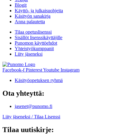
Blogit
Käyttö- ja julkaisuohjeita
Käsityön sanakirja
Anna palautetta
Tilaa opetuslisenssi
Sisällöt lisenssikäyttäjille
Punomon käyttöehdot
Yhteistyökumppanit
Liity jäseneksi
Facebook-f
Pinterest
Youtube
Instagram
Käsityöopetuksen ryhmä
Ota yhteyttä:
jasenet@punomo.fi
Liity jäseneksi / Tilaa Lisenssi
Tilaa uutiskirje: