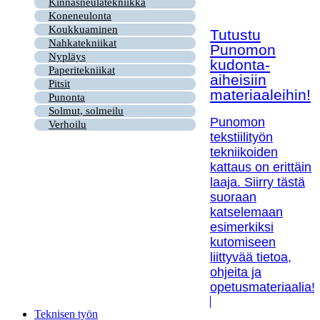
Kinnasneulatekniikka
Koneneulonta
Koukkuaminen
Tutustu
Nahkatekniikat
Punomon
Nypläys
kudonta-
Paperitekniikat
aiheisiin
Pitsit
materiaaleihin!
Punonta
Solmut, solmeilu
Punomon
Verhoilu
tekstiilityön
tekniikoiden
kattaus on erittäin
laaja. Siirry tästä
suoraan
katselemaan
esimerkiksi
kutomiseen
liittyvää tietoa,
ohjeita ja
opetusmateriaalia!
Teknisen työn