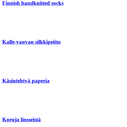
Finnish handknitted socks
Kalle-vauvan silkkipeitto
Käsintehtyä paperia
Koruja linsseistä