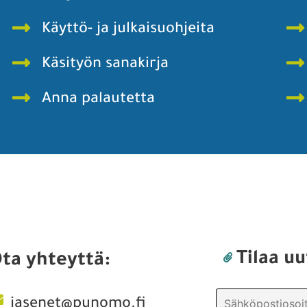
Käyttö- ja julkaisuohjeita
Käsityön sanakirja
Anna palautetta
Tilaa uu
ta yhteyttä:
jasenet@punomo.fi