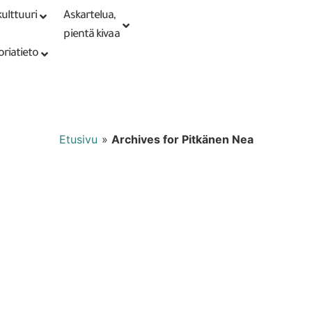
ulttuuri
Askartelua,
Kirjaudu tai
Punomoputiikki
rekisteröidy
pientä kivaa
oriatieto
Etusivu
»
Archives for Pitkänen Nea