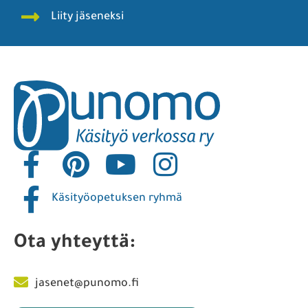
Liity jäseneksi
Käsityöopetuksen ryhmä
Ota yhteyttä:
jasenet@punomo.fi