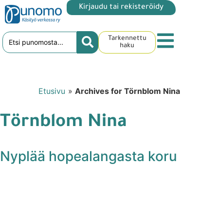
Kirjaudu tai rekisteröidy
Tarkennettu
haku
Etusivu
»
Archives for Törnblom Nina
Törnblom Nina
Nyplää hopealangasta koru