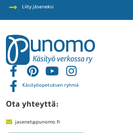
Liity jäseneksi
Käsityöopetuksen ryhmä
Ota yhteyttä:
jasenet@punomo.fi