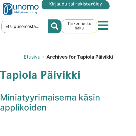
Kirjaudu tai rekisteröidy
Tarkennettu
haku
Etusivu
»
Archives for Tapiola Päivikki
Tapiola Päivikki
Miniatyyrimaisema käsin
applikoiden