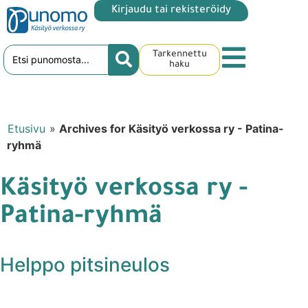
Kirjaudu tai rekisteröidy
Tarkennettu
haku
Etusivu
»
Archives for Käsityö verkossa ry - Patina-
ryhmä
Käsityö verkossa ry -
Patina-ryhmä
Helppo pitsineulos