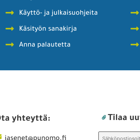
Käyttö- ja julkaisuohjeita
Käsityön sanakirja
Anna palautetta
Tilaa uu
ta yhteyttä:
jasenet@punomo.fi