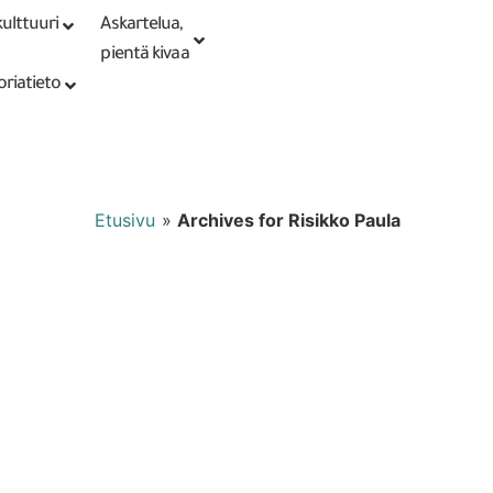
ulttuuri
Askartelua,
Kirjaudu tai
Punomoputiikki
rekisteröidy
pientä kivaa
oriatieto
Etusivu
»
Archives for Risikko Paula