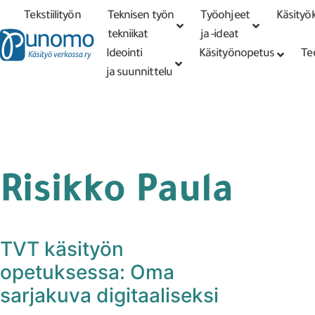
Tekstiilityön
Teknisen työn
Työohjeet
Käsityök
Tarkennettu
haku
tekniikat
tekniikat
ja -ideat
Ideointi
Käsityönopetus
Te
ja suunnittelu
Risikko Paula
TVT käsityön
opetuksessa: Oma
sarjakuva digitaaliseksi