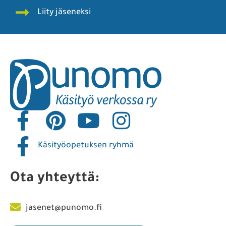
Liity jäseneksi
Käsityöopetuksen ryhmä
Ota yhteyttä:
jasenet@punomo.fi