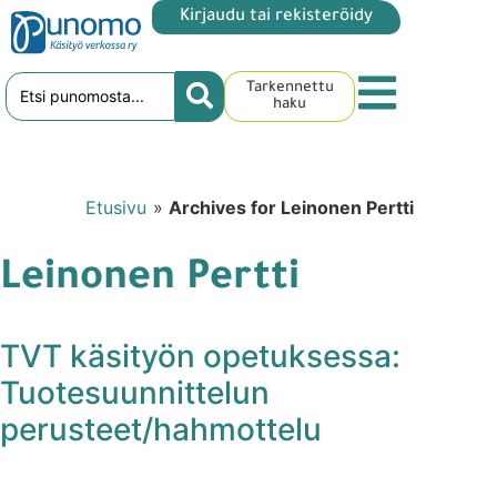
Kirjaudu tai rekisteröidy
Tarkennettu
haku
Etusivu
»
Archives for Leinonen Pertti
Leinonen Pertti
TVT käsityön opetuksessa:
Tuotesuunnittelun
perusteet/hahmottelu