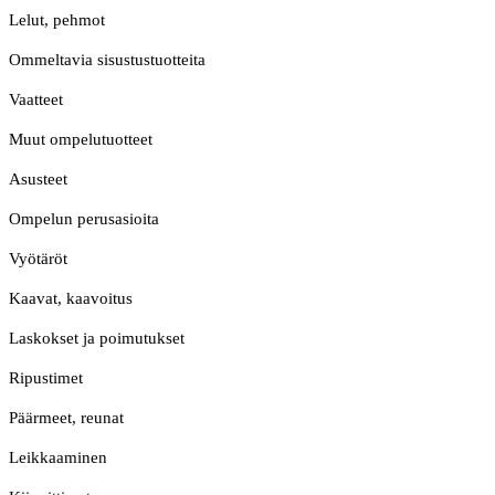
Lelut, pehmot
Ommeltavia sisustustuotteita
Vaatteet
Muut ompelutuotteet
Asusteet
Ompelun perusasioita
Vyötäröt
Kaavat, kaavoitus
Laskokset ja poimutukset
Ripustimet
Päärmeet, reunat
Leikkaaminen