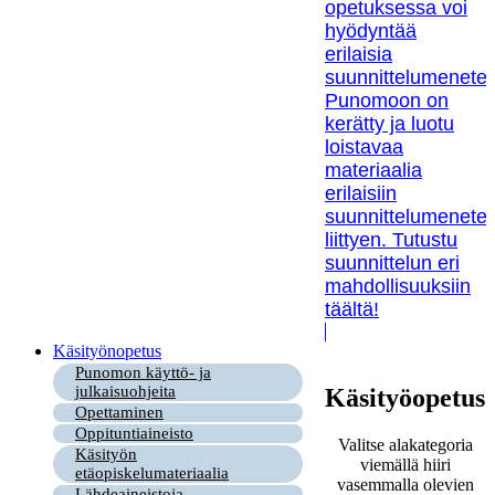
opetuksessa voi
hyödyntää
erilaisia
suunnittelumenetel
Punomoon on
kerätty ja luotu
loistavaa
materiaalia
erilaisiin
suunnittelumenetel
liittyen. Tutustu
suunnittelun eri
mahdollisuuksiin
täältä!
Käsityönopetus
Punomon käyttö- ja
julkaisuohjeita
Käsityöopetus
Opettaminen
Oppituntiaineisto
Valitse alakategoria
Käsityön
viemällä hiiri
etäopiskelumateriaalia
vasemmalla olevien
Lähdeaineistoja