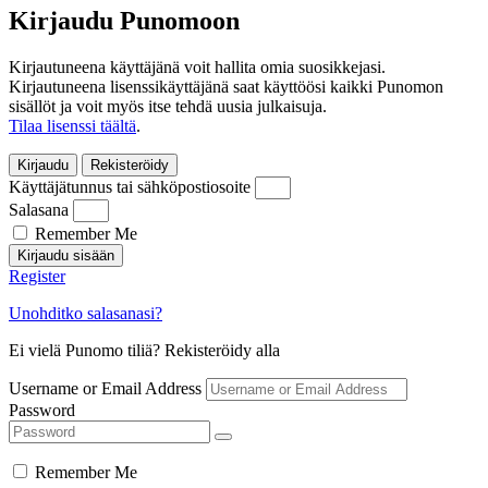
Kirjaudu Punomoon
Kirjautuneena käyttäjänä voit hallita omia suosikkejasi.
Kirjautuneena lisenssikäyttäjänä saat käyttöösi kaikki Punomon
sisällöt ja voit myös itse tehdä uusia julkaisuja.
Tilaa lisenssi täältä
.
Kirjaudu
Rekisteröidy
Käyttäjätunnus tai sähköpostiosoite
Salasana
Remember Me
Kirjaudu sisään
Register
Unohditko salasanasi?
Ei vielä Punomo tiliä? Rekisteröidy alla
Username or Email Address
Password
Remember Me