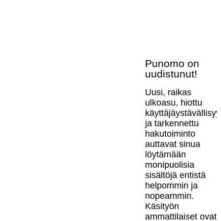
Punomo on
uudistunut!
Uusi, raikas
ulkoasu, hiottu
käyttäjäystävällisy
ja tarkennettu
hakutoiminto
auttavat sinua
löytämään
monipuolisia
sisältöjä entistä
helpommin ja
nopeammin.
Käsityön
ammattilaiset ovat