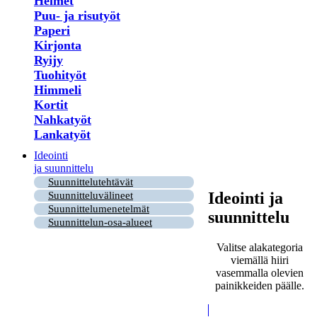
Helmet
Puu- ja risutyöt
Paperi
Kirjonta
Ryijy
Tuohityöt
Himmeli
Kortit
Nahkatyöt
Lankatyöt
Ideointi
ja suunnittelu
Suunnittelutehtävät
Ideointi ja
Suunnitteluvälineet
Suunnittelumenetelmät
suunnittelu
Suunnittelun-osa-alueet
Valitse alakategoria
viemällä hiiri
vasemmalla olevien
painikkeiden päälle.