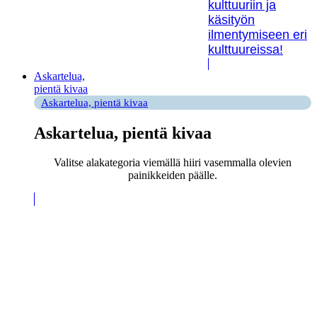
kulttuuriin ja
käsityön
ilmentymiseen eri
kulttuureissa!
Askartelua,
pientä kivaa
Askartelua, pientä kivaa
Askartelua, pientä kivaa
Valitse alakategoria viemällä hiiri vasemmalla olevien
painikkeiden päälle.