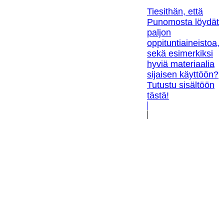
Tiesithän, että
Punomosta löydät
paljon
oppituntiaineistoa,
sekä esimerkiksi
hyviä materiaalia
sijaisen käyttöön?
Tutustu sisältöön
tästä!