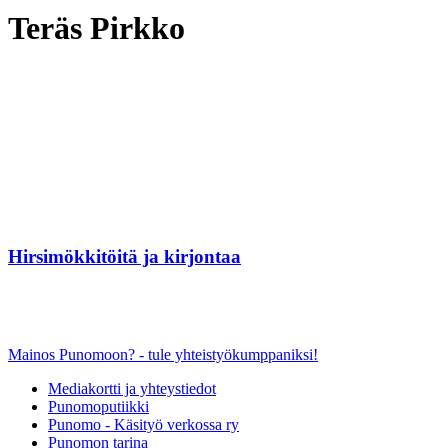
Teräs Pirkko
Hirsimökkitöitä ja kirjontaa
Mainos Punomoon? - tule yhteistyökumppaniksi!
Mediakortti ja yhteystiedot
Punomoputiikki
Punomo - Käsityö verkossa ry
Punomon tarina