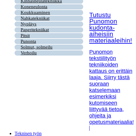
Kinnasneulatekniikka
Koneneulonta
Koukkuaminen
Tutustu
Nahkatekniikat
Punomon
Nypläys
kudonta-
Paperitekniikat
aiheisiin
Pitsit
materiaaleihin!
Punonta
Solmut, solmeilu
Punomon
Verhoilu
tekstiilityön
tekniikoiden
kattaus on erittäin
laaja. Siirry tästä
suoraan
katselemaan
esimerkiksi
kutomiseen
liittyvää tietoa,
ohjeita ja
opetusmateriaalia!
Teknisen työn