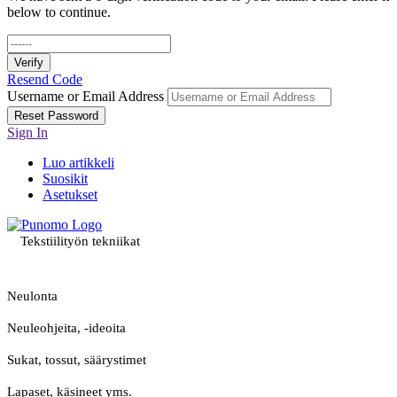
below to continue.
Verify
Resend Code
Username or Email Address
Reset Password
Sign In
Luo artikkeli
Suosikit
Asetukset
Tekstiilityön tekniikat
Neulonta
Neuleohjeita, -ideoita
Sukat, tossut, säärystimet
Lapaset, käsineet yms.