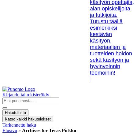
käsityön opettajia,
alan opiskelijoita
ja tutkijoita.
Tutustu täällä
esimerkiksi
kestävän
käsityön,
materiaalien ja
tuotteiden hoidon
sekä käsityön ja
hyvinvoinnin
teemoihin!
Kirjaudu tai rekisteröidy
Search
...
Hakutulosta
Katso kaikki hakutulokset
Tarkennettu haku
Etusivu
»
Archives for Teräs Pirkko