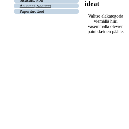
Sisustus, koti
ideat
Asusteet, vaatteet
Paperituotteet
Valitse alakategoria
viemällä hiiri
vasemmalla olevien
painikkeiden päälle.