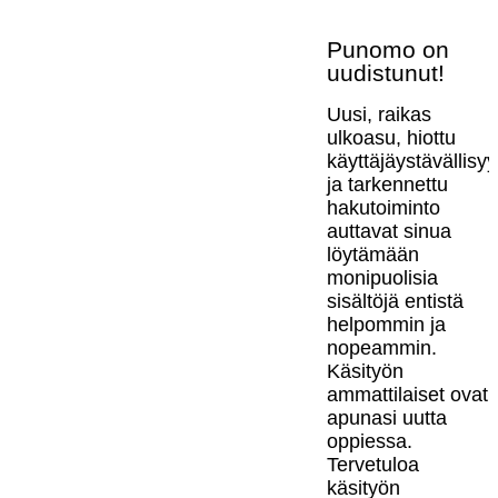
Punomo on
uudistunut!
Uusi, raikas
ulkoasu, hiottu
käyttäjäystävällisy
ja tarkennettu
hakutoiminto
auttavat sinua
löytämään
monipuolisia
sisältöjä entistä
helpommin ja
nopeammin.
Käsityön
ammattilaiset ovat
apunasi uutta
oppiessa.
Tervetuloa
käsityön