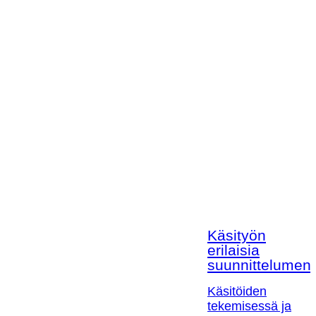
Käsityön
erilaisia
suunnittelumen
Käsitöiden
tekemisessä ja