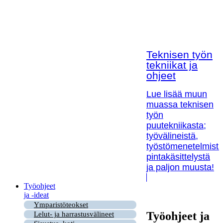
Teknisen työn
tekniikat ja
ohjeet
Lue lisää muun
muassa teknisen
työn
puutekniikasta;
työvälineistä,
työstömenetelmistä
pintakäsittelystä
ja paljon muusta!
Työohjeet
ja -ideat
Ymparistöteokset
Työohjeet ja
Lelut- ja harrastusvälineet