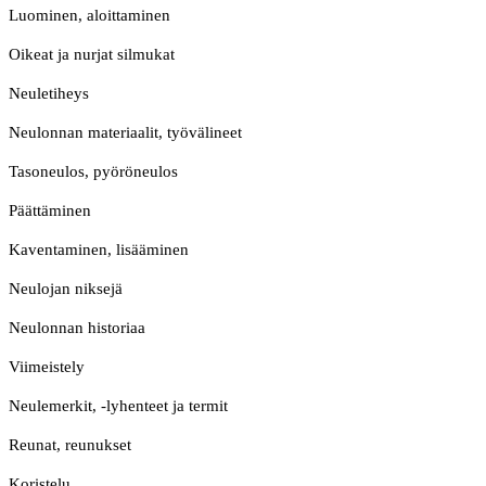
Luominen, aloittaminen
Oikeat ja nurjat silmukat
Neuletiheys
Neulonnan materiaalit, työvälineet
Tasoneulos, pyöröneulos
Päättäminen
Kaventaminen, lisääminen
Neulojan niksejä
Neulonnan historiaa
Viimeistely
Neulemerkit, -lyhenteet ja termit
Reunat, reunukset
Koristelu