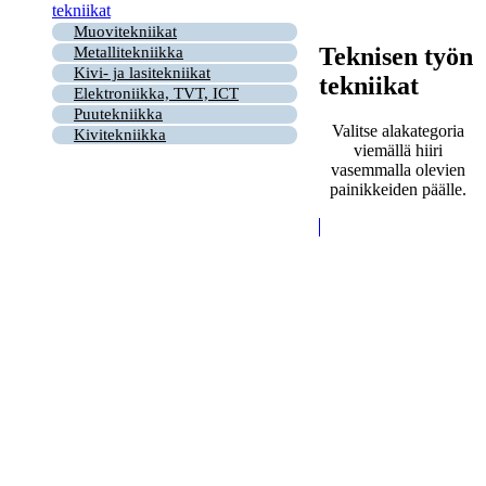
tekniikat
Muovitekniikat
Teknisen työn
Metallitekniikka
Kivi- ja lasitekniikat
tekniikat
Elektroniikka, TVT, ICT
Puutekniikka
Valitse alakategoria
Kivitekniikka
viemällä hiiri
vasemmalla olevien
painikkeiden päälle.