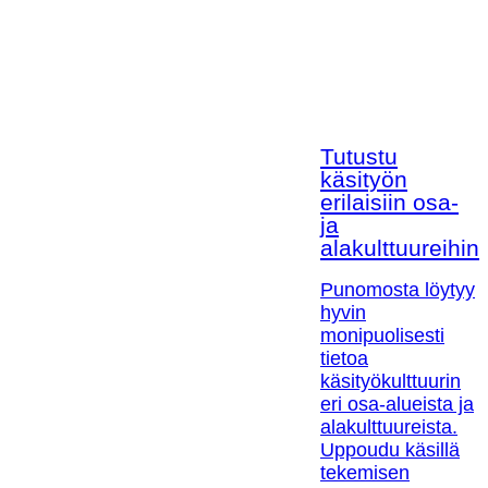
Tutustu
käsityön
erilaisiin osa-
ja
alakulttuureihin!
Punomosta löytyy
hyvin
monipuolisesti
tietoa
käsityökulttuurin
eri osa-alueista ja
alakulttuureista.
Uppoudu käsillä
tekemisen