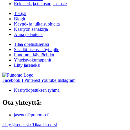
Rekisteri- ja tietosuojaseloste
Tekijät
Blogit
Käyttö- ja julkaisuohjeita
Käsityön sanakirja
Anna palautetta
Tilaa opetuslisenssi
Sisällöt lisenssikäyttäjille
Punomon käyttöehdot
Yhteistyökumppanit
Liity jäseneksi
Facebook-f
Pinterest
Youtube
Instagram
Käsityöopetuksen ryhmä
Ota yhteyttä:
jasenet@punomo.fi
Liity jäseneksi / Tilaa Lisenssi