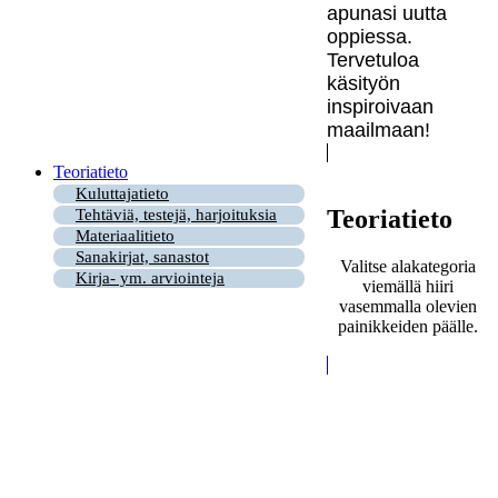
apunasi uutta
oppiessa.
Tervetuloa
käsityön
inspiroivaan
maailmaan!
Teoriatieto
Kuluttajatieto
Teoriatieto
Tehtäviä, testejä, harjoituksia
Materiaalitieto
Sanakirjat, sanastot
Valitse alakategoria
Kirja- ym. arviointeja
viemällä hiiri
vasemmalla olevien
painikkeiden päälle.