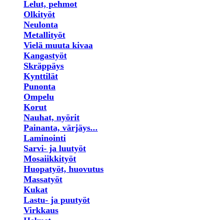
Lelut, pehmot
Olkityöt
Neulonta
Metallityöt
Vielä muuta kivaa
Kangastyöt
Skräppäys
Kynttilät
Punonta
Ompelu
Korut
Nauhat, nyörit
Painanta, värjäys...
Laminointi
Sarvi- ja luutyöt
Mosaiikkityöt
Huopatyöt, huovutus
Massatyöt
Kukat
Lastu- ja puutyöt
Virkkaus