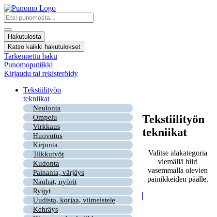
Mene
sisältöön
Search
...
Hakutulosta
Katso kaikki hakutulokset
Tarkennettu haku
Punomoputiikki
Kirjaudu tai rekisteröidy
Tekstiilityön
tekniikat
Neulonta
Tekstiilityön
Ompelu
Virkkaus
tekniikat
Huovutus
Kirjonta
Valitse alakategoria
Tilkkutyöt
viemällä hiiri
Kudonta
vasemmalla olevien
Painanta, värjäys
painikkeiden päälle.
Nauhat, nyörit
Ryijyt
Uudista, korjaa, viimeistele
Kehräys