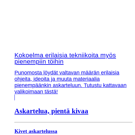
Kokoelma erilaisia tekniikoita myös
pienempiin töihin
Punomosta löydät valtavan määrän erilaisia
ohjeita, ideoita ja muuta materiaalia
pienempäänkin askarteluun. Tutustu kattavaan
valikoimaan tästä!
Askartelua, pientä kivaa
Kivet askartelussa