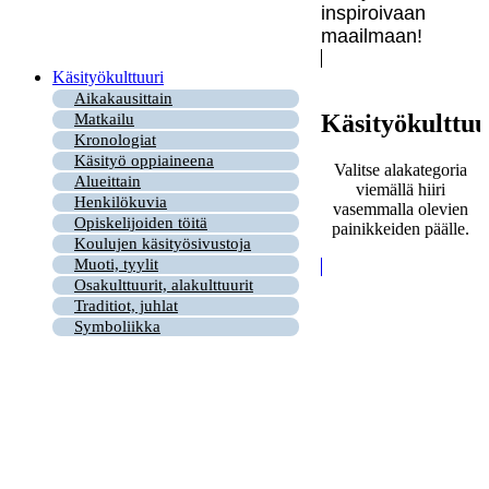
inspiroivaan
maailmaan!
Käsityökulttuuri
Aikakausittain
Käsityökulttuu
Matkailu
Kronologiat
Käsityö oppiaineena
Valitse alakategoria
Alueittain
viemällä hiiri
Henkilökuvia
vasemmalla olevien
Opiskelijoiden töitä
painikkeiden päälle.
Koulujen käsityösivustoja
Muoti, tyylit
Osakulttuurit, alakulttuurit
Traditiot, juhlat
Symboliikka