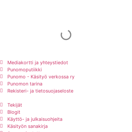
Mainos Punomoon? - tule yhteistyökumppaniksi!
Mediakortti ja yhteystiedot
Punomoputiikki
Punomo - Käsityö verkossa ry
Punomon tarina
Rekisteri- ja tietosuojaseloste
Tekijät
Blogit
Käyttö- ja julkaisuohjeita
Käsityön sanakirja