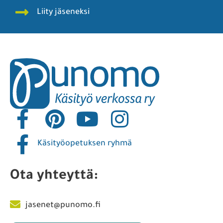
Liity jäseneksi
Käsityöopetuksen ryhmä
Ota yhteyttä:
jasenet@punomo.fi