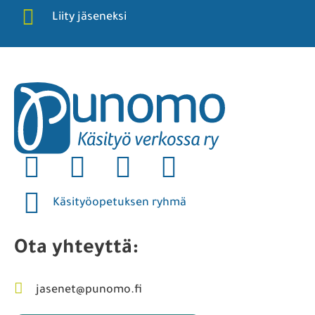
Liity jäseneksi
Käsityöopetuksen ryhmä
Ota yhteyttä:
jasenet@punomo.fi