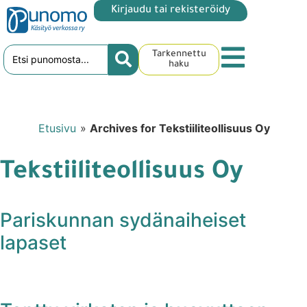
Kirjaudu tai rekisteröidy
Tarkennettu
haku
Etusivu
»
Archives for Tekstiiliteollisuus Oy
Tekstiiliteollisuus Oy
Pariskunnan sydänaiheiset
lapaset