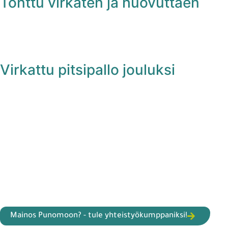
Tonttu virkaten ja huovuttaen
Virkattu pitsipallo jouluksi
Mainos Punomoon? - tule yhteistyökumppaniksi!