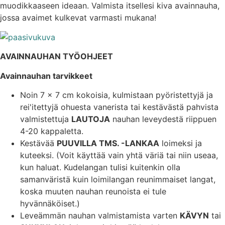
muodikkaaseen ideaan. Valmista itsellesi kiva avainnauha,
jossa avaimet kulkevat varmasti mukana!
AVAINNAUHAN TYÖOHJEET
Avainnauhan tarvikkeet
Noin 7 x 7 cm kokoisia, kulmistaan pyöristettyjä ja
rei'itettyjä ohuesta vanerista tai kestävästä pahvista
valmistettuja
LAUTOJA
nauhan leveydestä riippuen
4-20 kappaletta.
Kestävää
PUUVILLA TMS. -LANKAA
loimeksi ja
kuteeksi. (Voit käyttää vain yhtä väriä tai niin useaa,
kun haluat. Kudelangan tulisi kuitenkin olla
samanväristä kuin loimilangan reunimmaiset langat,
koska muuten nauhan reunoista ei tule
hyvännäköiset.)
Leveämmän nauhan valmistamista varten
KÄVYN
tai