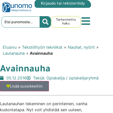
Kirjaudu tai rekisteröidy
Tarkennettu
haku
Etusivu
»
Tekstiilityön tekniikat
»
Nauhat, nyörit
»
Lautanauha
»
Avainnauha
Avainnauha
05.12.2016
Tekijä:
Opiskelija / opiskelijaryhmä
Lisää suosikkeihin
Lautanauhan tekeminen on perinteinen, vanha
kudontatapa. Nyt voit yhdistää sen uuteen,