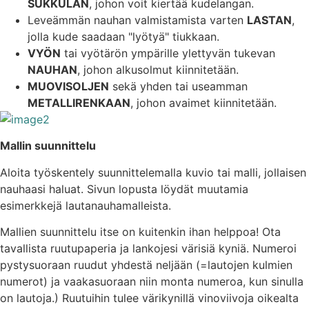
SUKKULAN
, johon voit kiertää kudelangan.
Leveämmän nauhan valmistamista varten
LASTAN
,
jolla kude saadaan "lyötyä" tiukkaan.
VYÖN
tai vyötärön ympärille ylettyvän tukevan
NAUHAN
, johon alkusolmut kiinnitetään.
MUOVISOLJEN
sekä yhden tai useamman
METALLIRENKAAN
, johon avaimet kiinnitetään.
Mallin suunnittelu
Aloita työskentely suunnittelemalla kuvio tai malli, jollaisen
nauhaasi haluat. Sivun lopusta löydät muutamia
esimerkkejä lautanauhamalleista.
Mallien suunnittelu itse on kuitenkin ihan helppoa! Ota
tavallista ruutupaperia ja lankojesi värisiä kyniä. Numeroi
pystysuoraan ruudut yhdestä neljään (=lautojen kulmien
numerot) ja vaakasuoraan niin monta numeroa, kun sinulla
on lautoja.) Ruutuihin tulee värikynillä vinoviivoja oikealta