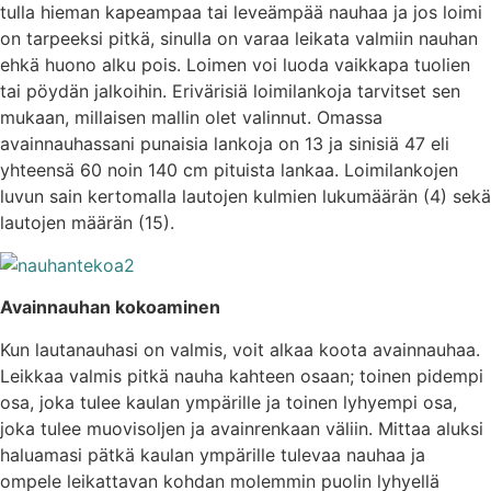
tulla hieman kapeampaa tai leveämpää nauhaa ja jos loimi
on tarpeeksi pitkä, sinulla on varaa leikata valmiin nauhan
ehkä huono alku pois. Loimen voi luoda vaikkapa tuolien
tai pöydän jalkoihin. Erivärisiä loimilankoja tarvitset sen
mukaan, millaisen mallin olet valinnut. Omassa
avainnauhassani punaisia lankoja on 13 ja sinisiä 47 eli
yhteensä 60 noin 140 cm pituista lankaa. Loimilankojen
luvun sain kertomalla lautojen kulmien lukumäärän (4) sekä
lautojen määrän (15).
Avainnauhan kokoaminen
Kun lautanauhasi on valmis, voit alkaa koota avainnauhaa.
Leikkaa valmis pitkä nauha kahteen osaan; toinen pidempi
osa, joka tulee kaulan ympärille ja toinen lyhyempi osa,
joka tulee muovisoljen ja avainrenkaan väliin. Mittaa aluksi
haluamasi pätkä kaulan ympärille tulevaa nauhaa ja
ompele leikattavan kohdan molemmin puolin lyhyellä