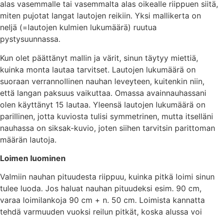
alas vasemmalle tai vasemmalta alas oikealle riippuen siitä,
miten pujotat langat lautojen reikiin. Yksi mallikerta on
neljä (=lautojen kulmien lukumäärä) ruutua
pystysuunnassa.
Kun olet päättänyt mallin ja värit, sinun täytyy miettiä,
kuinka monta lautaa tarvitset. Lautojen lukumäärä on
suoraan verrannollinen nauhan leveyteen, kuitenkin niin,
että langan paksuus vaikuttaa. Omassa avainnauhassani
olen käyttänyt 15 lautaa. Yleensä lautojen lukumäärä on
parillinen, jotta kuviosta tulisi symmetrinen, mutta itselläni
nauhassa on siksak-kuvio, joten siihen tarvitsin parittoman
määrän lautoja.
Loimen luominen
Valmiin nauhan pituudesta riippuu, kuinka pitkä loimi sinun
tulee luoda. Jos haluat nauhan pituudeksi esim. 90 cm,
varaa loimilankoja 90 cm + n. 50 cm. Loimista kannatta
tehdä varmuuden vuoksi reilun pitkät, koska alussa voi