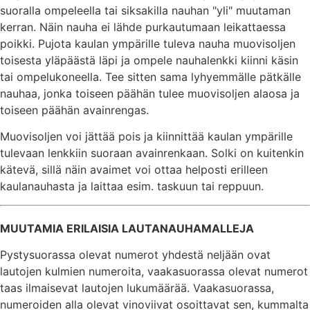
suoralla ompeleella tai siksakilla nauhan "yli" muutaman
kerran. Näin nauha ei lähde purkautumaan leikattaessa
poikki. Pujota kaulan ympärille tuleva nauha muovisoljen
toisesta yläpäästä läpi ja ompele nauhalenkki kiinni käsin
tai ompelukoneella. Tee sitten sama lyhyemmälle pätkälle
nauhaa, jonka toiseen päähän tulee muovisoljen alaosa ja
toiseen päähän avainrengas.
Muovisoljen voi jättää pois ja kiinnittää kaulan ympärille
tulevaan lenkkiin suoraan avainrenkaan. Solki on kuitenkin
kätevä, sillä näin avaimet voi ottaa helposti erilleen
kaulanauhasta ja laittaa esim. taskuun tai reppuun.
MUUTAMIA ERILAISIA LAUTANAUHAMALLEJA
Pystysuorassa olevat numerot yhdestä neljään ovat
lautojen kulmien numeroita, vaakasuorassa olevat numerot
taas ilmaisevat lautojen lukumäärää. Vaakasuorassa,
numeroiden alla olevat vinoviivat osoittavat sen, kummalta