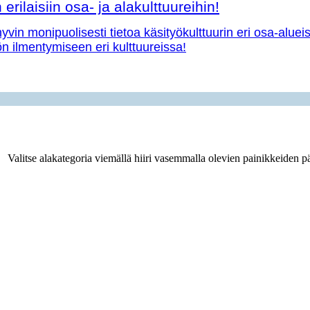
erilaisiin osa- ja alakulttuureihin!
vin monipuolisesti tietoa käsityökulttuurin eri osa-aluei
yön ilmentymiseen eri kulttuureissa!
Valitse alakategoria viemällä hiiri vasemmalla olevien painikkeiden pä