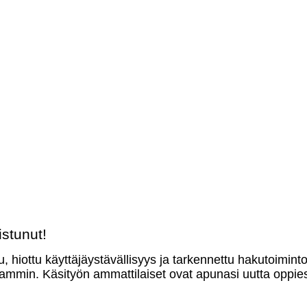
stunut!
u, hiottu käyttäjäystävällisyys ja tarkennettu hakutoimint
mmin. Käsityön ammattilaiset ovat apunasi uutta oppies