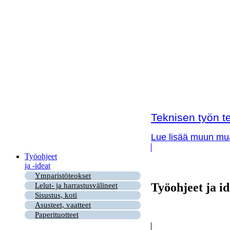
Teknisen työn te
Lue lisää muun muas
Työohjeet
ja -ideat
Ymparistöteokset
Työohjeet ja id
Lelut- ja harrastusvälineet
Sisustus, koti
Asusteet, vaatteet
Paperituotteet