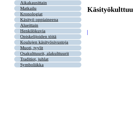
Aikakausittain
Käsityökulttuu
Matkailu
Kronologiat
Käsityö oppiaineena
Alueittain
Henkilökuvia
Opiskelijoiden töitä
Koulujen käsityösivustoja
Muoti, tyylit
Osakulttuurit, alakulttuurit
Traditiot, juhlat
Symboliikka