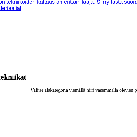
ön tekniikoiden kattaus on erittäin laaja. Siirry tästä su
teriaalia!
tekniikat
Valitse alakategoria viemällä hiiri vasemmalla olevien p