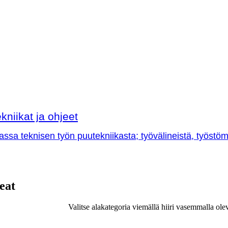
kniikat ja ohjeet
sa teknisen työn puutekniikasta; työvälineistä, työstöme
eat
Valitse alakategoria viemällä hiiri vasemmalla ole