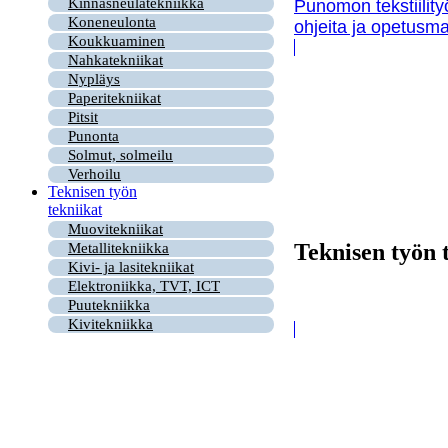
Kinnasneulatekniikka
Punomon tekstiility
Koneneulonta
ohjeita ja opetusma
Koukkuaminen
Nahkatekniikat
Nypläys
Paperitekniikat
Pitsit
Punonta
Solmut, solmeilu
Verhoilu
Teknisen työn
tekniikat
Muovitekniikat
Teknisen työn 
Metallitekniikka
Kivi- ja lasitekniikat
Elektroniikka, TVT, ICT
Puutekniikka
Kivitekniikka