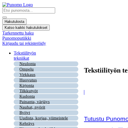
Mene
sisältöön
Search
...
Hakutulosta
Katso kaikki hakutulokset
Tarkennettu haku
Punomoputiikki
Kirjaudu tai rekisteröidy
Tekstiilityön
tekniikat
Neulonta
Tekstiilityön t
Ompelu
Virkkaus
Huovutus
Kirjonta
Tilkkutyöt
Kudonta
Painanta, värjäys
Nauhat, nyörit
Ryijyt
Tutustu Punomon
Uudista, korjaa, viimeistele
Kehräys