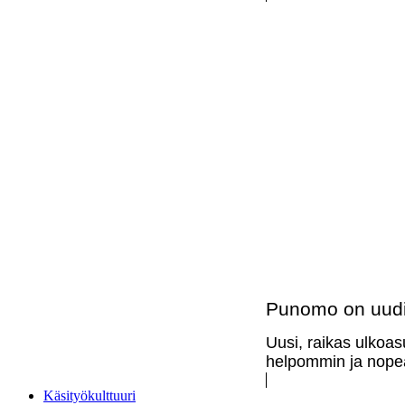
Punomo on uudi
Uusi, raikas ulkoas
helpommin ja nopea
Käsityökulttuuri