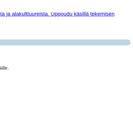
sta ja alakulttuureista. Uppoudu käsillä tekemisen
älle.