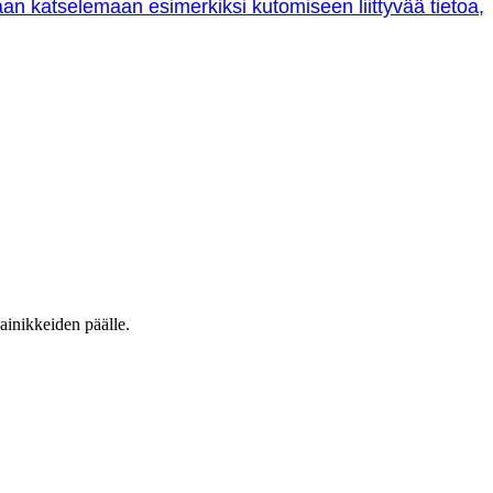
oraan katselemaan esimerkiksi kutomiseen liittyvää tietoa,
ainikkeiden päälle.