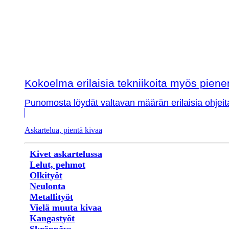
Kokoelma erilaisia tekniikoita myös piene
Punomosta löydät valtavan määrän erilaisia ohjeit
Askartelua, pientä kivaa
Kivet askartelussa
Lelut, pehmot
Olkityöt
Neulonta
Metallityöt
Vielä muuta kivaa
Kangastyöt
Skräppäys