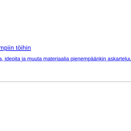
mpiin töihin
a, ideoita ja muuta materiaalia pienempäänkin askarteluu