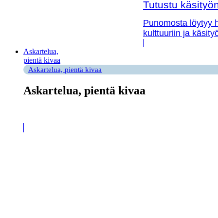
Tutustu käsityön 
Punomosta löytyy hy
kulttuuriin ja käsit
Askartelua,
pientä kivaa
Askartelua, pientä kivaa
Askartelua, pientä kivaa