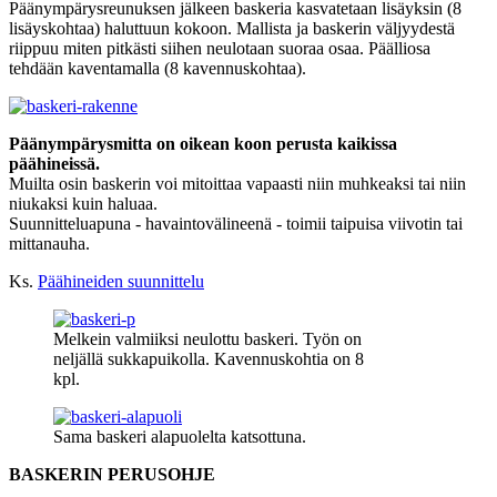
Päänympärysreunuksen jälkeen baskeria kasvatetaan lisäyksin (8
lisäyskohtaa) haluttuun kokoon. Mallista ja baskerin väljyydestä
riippuu miten pitkästi siihen neulotaan suoraa osaa. Päälliosa
tehdään kaventamalla (8 kavennuskohtaa).
Päänympärysmitta on oikean koon perusta kaikissa
päähineissä.
Muilta osin baskerin voi mitoittaa vapaasti niin muhkeaksi tai niin
niukaksi kuin haluaa.
Suunnitteluapuna - havaintovälineenä - toimii taipuisa viivotin tai
mittanauha.
Ks.
Päähineiden suunnittelu
Melkein valmiiksi neulottu baskeri. Työn on
neljällä sukkapuikolla. Kavennuskohtia on 8
kpl.
Sama baskeri alapuolelta katsottuna.
BASKERIN PERUSOHJE