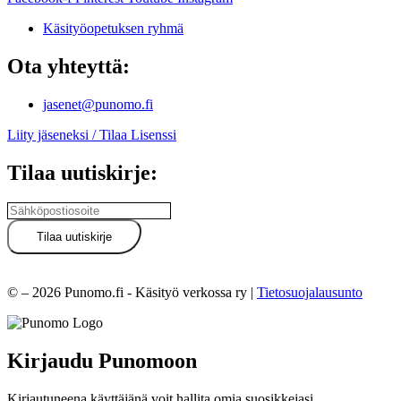
Käsityöopetuksen ryhmä
Ota yhteyttä:
jasenet@punomo.fi
Liity jäseneksi / Tilaa Lisenssi
Tilaa uutiskirje:
© – 2026 Punomo.fi - Käsityö verkossa ry |
Tietosuojalausunto
Kirjaudu Punomoon
Kirjautuneena käyttäjänä voit hallita omia suosikkejasi.