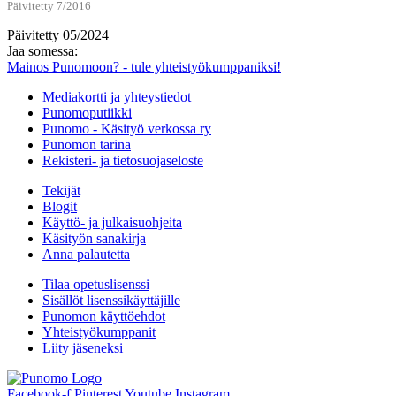
Päivitetty 7/2016
Päivitetty 05/2024
Jaa somessa:
Mainos Punomoon? - tule yhteistyökumppaniksi!
Mediakortti ja yhteystiedot
Punomoputiikki
Punomo - Käsityö verkossa ry
Punomon tarina
Rekisteri- ja tietosuojaseloste
Tekijät
Blogit
Käyttö- ja julkaisuohjeita
Käsityön sanakirja
Anna palautetta
Tilaa opetuslisenssi
Sisällöt lisenssikäyttäjille
Punomon käyttöehdot
Yhteistyökumppanit
Liity jäseneksi
Facebook-f
Pinterest
Youtube
Instagram