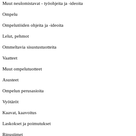
Muut neulomistavat - työohjeita ja -ideoita
Ompelu
Ompelutöiden ohjeita ja -ideoita
Lelut, pehmot
Ommeltavia sisustustuotteita
Vaatteet
Muut ompelutuotteet
Asusteet
Ompelun perusasioita
Vyötäröt
Kaavat, kaavoitus
Laskokset ja poimutukset
Ripustimet