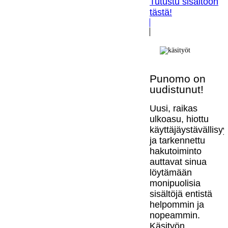
Tutustu sisältöön
tästä!
Punomo on
uudistunut!
Uusi, raikas
ulkoasu, hiottu
käyttäjäystävällisy
ja tarkennettu
hakutoiminto
auttavat sinua
löytämään
monipuolisia
sisältöjä entistä
helpommin ja
nopeammin.
Käsityön