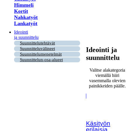
Himmeli
Kortit
Nahkatyöt
Lankatyöt
Ideointi
ja suunnittelu
Suunnittelutehtävät
Ideointi ja
Suunnitteluvälineet
Suunnittelumenetelmät
suunnittelu
Suunnittelun-osa-alueet
Valitse alakategoria
viemällä hiiri
vasemmalla olevien
painikkeiden päälle.
Käsityön
erilaisia