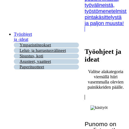
työvälineistä,
työstömenetelmistä
pintakäsittelystä
ja paljon muusta!
Työohjeet
ja -ideat
Ymparistöteokset
Työohjeet ja
Lelut- ja harrastusvälineet
Sisustus, koti
ideat
Asusteet, vaatteet
Paperituotteet
Valitse alakategoria
viemällä hiiri
vasemmalla olevien
painikkeiden päälle.
Punomo on