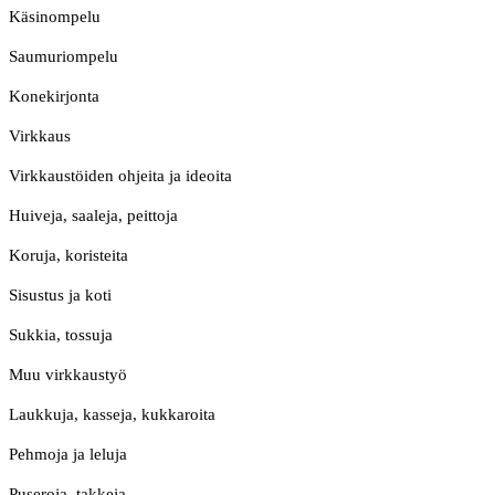
Käsinompelu
Saumuriompelu
Konekirjonta
Virkkaus
Virkkaustöiden ohjeita ja ideoita
Huiveja, saaleja, peittoja
Koruja, koristeita
Sisustus ja koti
Sukkia, tossuja
Muu virkkaustyö
Laukkuja, kasseja, kukkaroita
Pehmoja ja leluja
Puseroja, takkeja