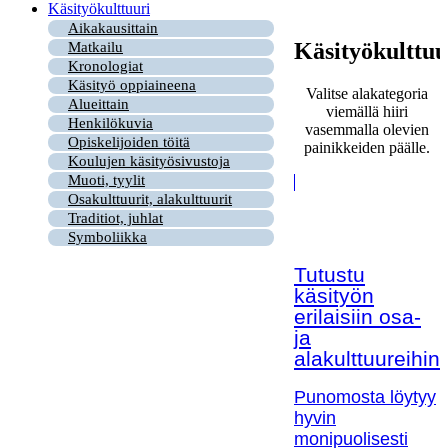
Käsityökulttuuri
Aikakausittain
Käsityökulttuu
Matkailu
Kronologiat
Käsityö oppiaineena
Valitse alakategoria
Alueittain
viemällä hiiri
Henkilökuvia
vasemmalla olevien
Opiskelijoiden töitä
painikkeiden päälle.
Koulujen käsityösivustoja
Muoti, tyylit
Osakulttuurit, alakulttuurit
Traditiot, juhlat
Symboliikka
Tutustu
käsityön
erilaisiin osa-
ja
alakulttuureihin!
Punomosta löytyy
hyvin
monipuolisesti