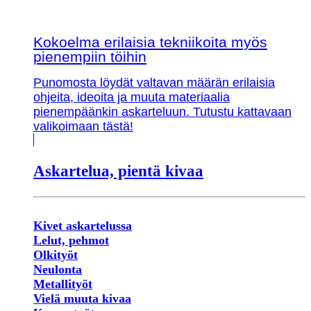
Kokoelma erilaisia tekniikoita myös
pienempiin töihin
Punomosta löydät valtavan määrän erilaisia
ohjeita, ideoita ja muuta materiaalia
pienempäänkin askarteluun. Tutustu kattavaan
valikoimaan tästä!
Askartelua, pientä kivaa
Kivet askartelussa
Lelut, pehmot
Olkityöt
Neulonta
Metallityöt
Vielä muuta kivaa