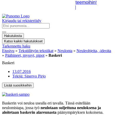
teemoihin!
Kirjaudu tai rekisteröidy
Search
...
Hakutulosta
Katso kaikki hakutulokset
Tarkennettu haku
Etusivu
»
Tekstiilityön tekniikat
»
Neulonta
»
Neuleohjeita, -ideoita
»
Päähineet, myssyt, pipot
»
Baskeri
Baskeri
13.07.2016
Tekijä:
Sinervo Pirjo
Lisää suosikkeihin
Baskerin voi neuloa usealla eri tavalla. Tässä esitellään
neulomistapa, jossa työ
neulotaan suljettuna neuloksena ja
aloitetaan baskerin alareunasta
päänympäryksen kokoisena.