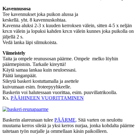
Kavennusosa
Tee kavennukset joka puikon alussa ja
keskellä. yht. 8 kavennuskohtaa.
Kavenna aluksi 2-3 x kuuden kerroksen välein, sitten 4-5 x neljän
krs:n välein ja lopuksi kahden krs:n välein kunnes joka puikolla on
jäljellä 2 s.
Vedä lanka läpi silmukoista.
Viimeistely
Taita ja ompele reunusosan päärme. Ompele melko löyhin
päärmepistoin. Tarkaile kireyttä!
Käytä samaa lankaa kuin neuloessasi.
Päätä langanpäät.
Sileytä baskeri kostuttamalla ja asettele
kuivumaan esim. froteepyyhkeelle.
Baskerin voi halutessaan vuorittaa, esim. puuvillatrikoolla.
Ks.
PÄÄHINEEN VUORITTAMINEN
Baskerin alareunaan tulee
PÄÄRME
. Sitä varten on neulottu
muutama kerros sileää ja yksi kerros nurjaa, jonka kohdalta päärme
taitetaan työn nurjalle ja ommellaan käsin paikoilleen.