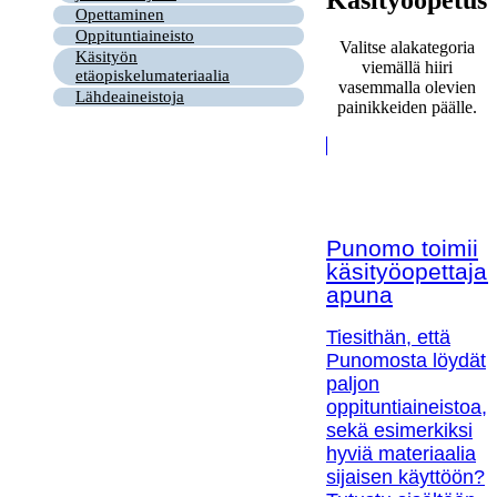
Opettaminen
Oppituntiaineisto
Valitse alakategoria
Käsityön
viemällä hiiri
etäopiskelumateriaalia
vasemmalla olevien
Lähdeaineistoja
painikkeiden päälle.
Punomo toimii
käsityöopettaja
apuna
Tiesithän, että
Punomosta löydät
paljon
oppituntiaineistoa,
sekä esimerkiksi
hyviä materiaalia
sijaisen käyttöön?