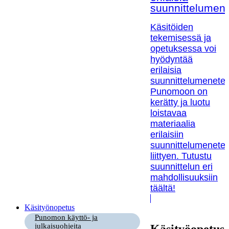
suunnittelumen
Käsitöiden
tekemisessä ja
opetuksessa voi
hyödyntää
erilaisia
suunnittelumenetel
Punomoon on
kerätty ja luotu
loistavaa
materiaalia
erilaisiin
suunnittelumenetel
liittyen. Tutustu
suunnittelun eri
mahdollisuuksiin
täältä!
Käsityönopetus
Punomon käyttö- ja
julkaisuohjeita
Käsityöopetus