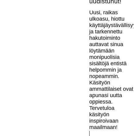
uudistunut!
Uusi, raikas
ulkoasu, hiottu
käyttäjäystävällisy
ja tarkennettu
hakutoiminto
auttavat sinua
löytämään
monipuolisia
sisältöjä entistä
helpommin ja
nopeammin.
Käsityön
ammattilaiset ovat
apunasi uutta
oppiessa.
Tervetuloa
käsityön
inspiroivaan
maailmaan!