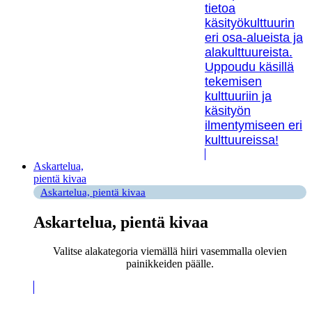
tietoa
käsityökulttuurin
eri osa-alueista ja
alakulttuureista.
Uppoudu käsillä
tekemisen
kulttuuriin ja
käsityön
ilmentymiseen eri
kulttuureissa!
Askartelua,
pientä kivaa
Askartelua, pientä kivaa
Askartelua, pientä kivaa
Valitse alakategoria viemällä hiiri vasemmalla olevien
painikkeiden päälle.