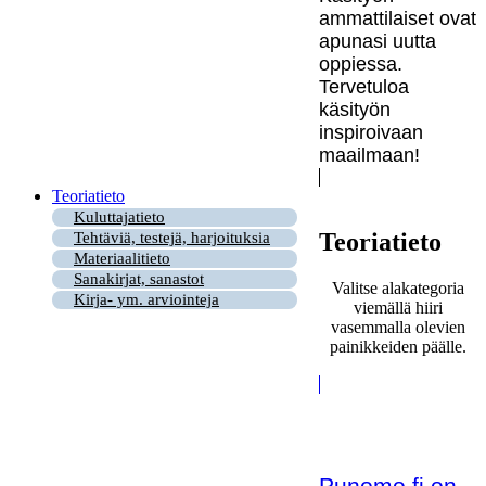
ammattilaiset ovat
apunasi uutta
oppiessa.
Tervetuloa
käsityön
inspiroivaan
maailmaan!
Teoriatieto
Kuluttajatieto
Teoriatieto
Tehtäviä, testejä, harjoituksia
Materiaalitieto
Sanakirjat, sanastot
Valitse alakategoria
Kirja- ym. arviointeja
viemällä hiiri
vasemmalla olevien
painikkeiden päälle.
Punomo.fi on