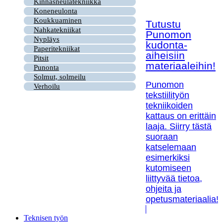
Kinnasneulatekniikka
Koneneulonta
Koukkuaminen
Tutustu
Nahkatekniikat
Punomon
Nypläys
kudonta-
Paperitekniikat
aiheisiin
Pitsit
materiaaleihin!
Punonta
Solmut, solmeilu
Punomon
Verhoilu
tekstiilityön
tekniikoiden
kattaus on erittäin
laaja. Siirry tästä
suoraan
katselemaan
esimerkiksi
kutomiseen
liittyvää tietoa,
ohjeita ja
opetusmateriaalia!
Teknisen työn