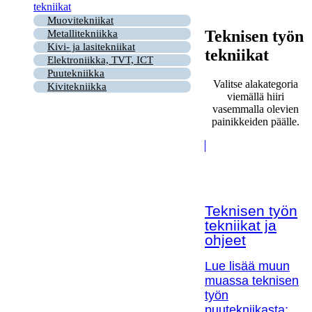
tekniikat
Muovitekniikat
Teknisen työn
Metallitekniikka
Kivi- ja lasitekniikat
tekniikat
Elektroniikka, TVT, ICT
Puutekniikka
Valitse alakategoria
Kivitekniikka
viemällä hiiri
vasemmalla olevien
painikkeiden päälle.
Teknisen työn
tekniikat ja
ohjeet
Lue lisää muun
muassa teknisen
työn
puutekniikasta;