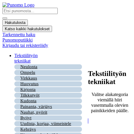
Mene
sisältöön
Search
...
Hakutulosta
Katso kaikki hakutulokset
Tarkennettu haku
Punomoputiikki
Kirjaudu tai rekisteröidy
Tekstiilityön
tekniikat
Neulonta
Tekstiilityön
Ompelu
Virkkaus
tekniikat
Huovutus
Kirjonta
Valitse alakategoria
Tilkkutyöt
viemällä hiiri
Kudonta
vasemmalla olevien
Painanta, värjäys
painikkeiden päälle.
Nauhat, nyörit
Ryijyt
Uudista, korjaa, viimeistele
Kehräys