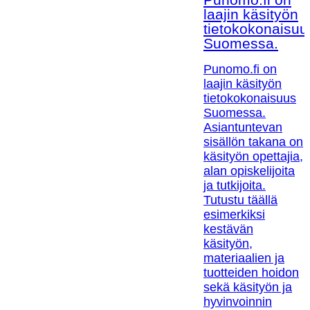
laajin käsityön
tietokokonaisuu
Suomessa.
Punomo.fi on
laajin käsityön
tietokokonaisuus
Suomessa.
Asiantuntevan
sisällön takana on
käsityön opettajia,
alan opiskelijoita
ja tutkijoita.
Tutustu täällä
esimerkiksi
kestävän
käsityön,
materiaalien ja
tuotteiden hoidon
sekä käsityön ja
hyvinvoinnin