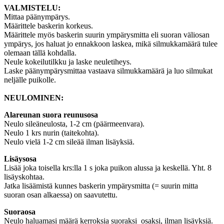
VALMISTELU:
Mittaa päänympärys.
Määrittele baskerin korkeus.
Määrittele myös baskerin suurin ympärysmitta eli suoran väliosan
ympärys, jos haluat jo ennakkoon laskea, mikä silmukkamäärä tulee
olemaan tällä kohdalla.
Neule kokeilutilkku ja laske neuletiheys.
Laske päänympärysmittaa vastaava silmukkamäärä ja luo silmukat
neljälle puikolle.
NEULOMINEN:
Alareunan suora reunusosa
Neulo sileäneulosta, 1-2 cm (päärmeenvara).
Neulo 1 krs nurin (taitekohta).
Neulo vielä 1-2 cm sileää ilman lisäyksiä.
Lisäysosa
Lisää joka toisella krs:lla 1 s joka puikon alussa ja keskellä. Yht. 8
lisäyskohtaa.
Jatka lisäämistä kunnes baskerin ympärysmitta (= suurin mitta
suoran osan alkaessa) on saavutettu.
Suoraosa
Neulo haluamasi määrä kerroksia suoraksi osaksi, ilman lisäyksiä.