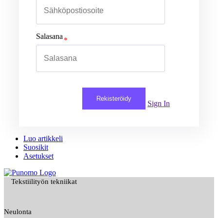
Salasana
Rekisteröidy
Sign In
Luo artikkeli
Suosikit
Asetukset
Tekstiilityön tekniikat
Neulonta