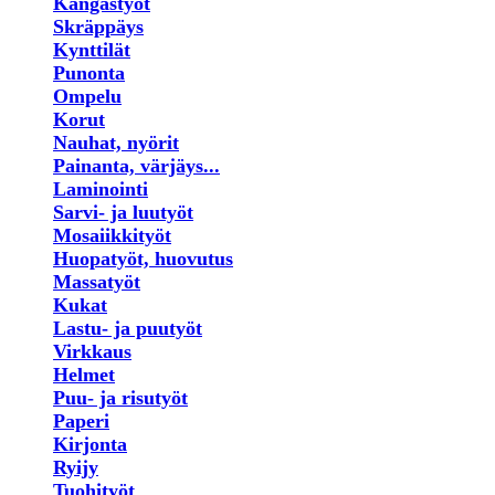
Kangastyöt
Skräppäys
Kynttilät
Punonta
Ompelu
Korut
Nauhat, nyörit
Painanta, värjäys...
Laminointi
Sarvi- ja luutyöt
Mosaiikkityöt
Huopatyöt, huovutus
Massatyöt
Kukat
Lastu- ja puutyöt
Virkkaus
Helmet
Puu- ja risutyöt
Paperi
Kirjonta
Ryijy
Tuohityöt