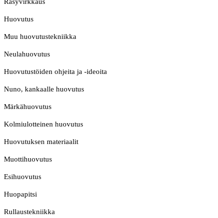
Räsyvirkkaus
Huovutus
Muu huovutustekniikka
Neulahuovutus
Huovutustöiden ohjeita ja -ideoita
Nuno, kankaalle huovutus
Märkähuovutus
Kolmiulotteinen huovutus
Huovutuksen materiaalit
Muottihuovutus
Esihuovutus
Huopapitsi
Rullaustekniikka