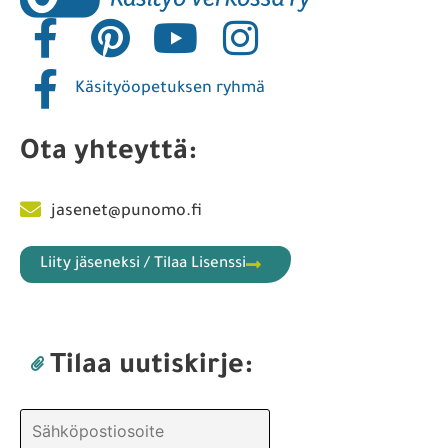
Käsityöopetuksen ryhmä
Ota yhteyttä:
jasenet@punomo.fi
Liity jäseneksi / Tilaa Lisenssi
Tilaa uutiskirje: