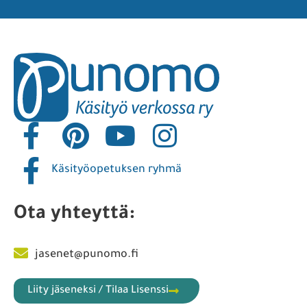
Käsityöopetuksen ryhmä
Ota yhteyttä:
jasenet@punomo.fi
Liity jäseneksi / Tilaa Lisenssi