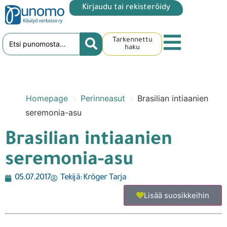
Kirjaudu tai rekisteröidy
Tarkennettu
haku
>
>
Homepage
Perinneasut
Brasilian intiaanien
seremonia-asu
Brasilian intiaanien
seremonia-asu
05.07.2017
Tekijä:
Kröger Tarja
Lisää suosikkeihin