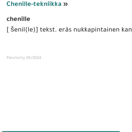
Chenille-tekniikka
»
chenille
[ šenil(le)] tekst. eräs nukkapintainen ka
Päivitetty 05/2024