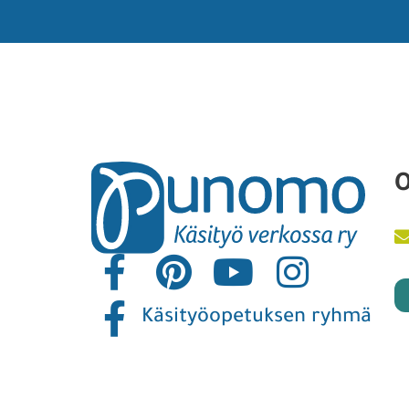
O
Käsityöopetuksen ryhmä