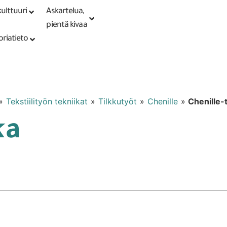
ulttuuri
Askartelua,
Kirjaudu tai
Punomoputiikki
rekisteröidy
pientä kivaa
oriatieto
»
Tekstiilityön tekniikat
»
Tilkkutyöt
»
Chenille
»
Chenille-
ka