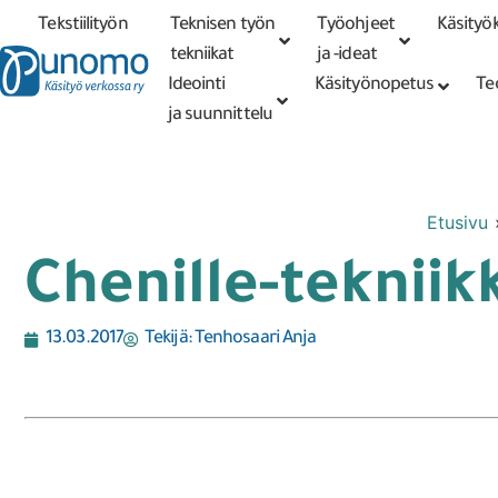
Tekstiilityön
Teknisen työn
Työohjeet
Käsityök
Tarkennettu
haku
tekniikat
tekniikat
ja -ideat
Ideointi
Käsityönopetus
Te
ja suunnittelu
Etusivu
Chenille-tekniik
13.03.2017
Tekijä:
Tenhosaari Anja