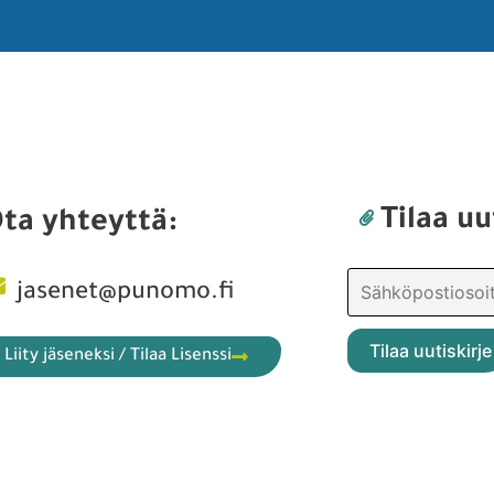
Tilaa uu
ta yhteyttä:
jasenet@punomo.fi
Liity jäseneksi / Tilaa Lisenssi