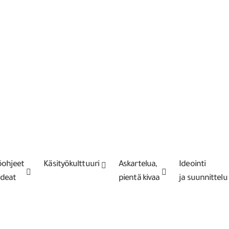
öohjeet
Käsityökulttuuri
Askartelua,
Ideointi
-ideat
pientä kivaa
ja suunnittelu