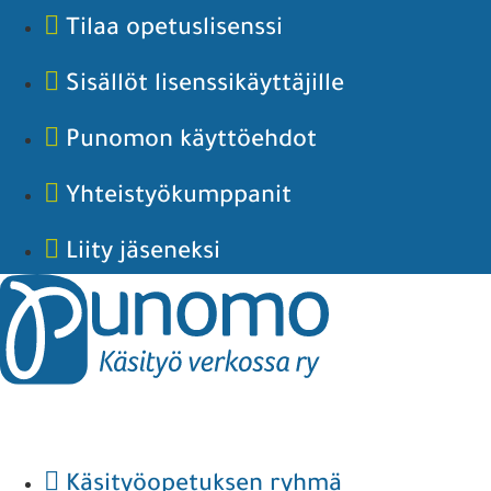
Tilaa opetuslisenssi
Sisällöt lisenssikäyttäjille
Punomon käyttöehdot
Yhteistyökumppanit
Liity jäseneksi
Käsityöopetuksen ryhmä