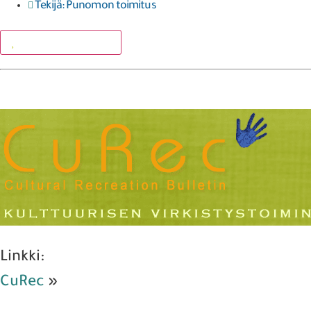
Tekijä:
Punomon toimitus
Lisää suosikkeihin
Linkki:
CuRec
»