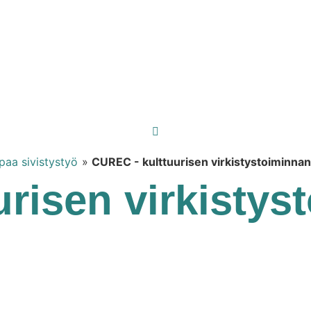
paa sivistystyö
»
CUREC - kulttuurisen virkistystoiminnan
risen virkistys