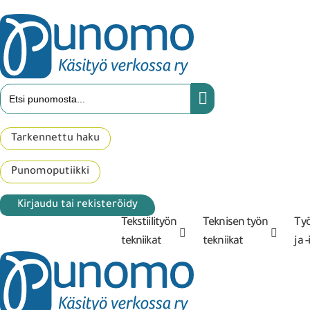
Tarkennettu haku
Punomoputiikki
Kirjaudu tai rekisteröidy
Tekstiilityön
Teknisen työn
Ty
tekniikat
tekniikat
ja 