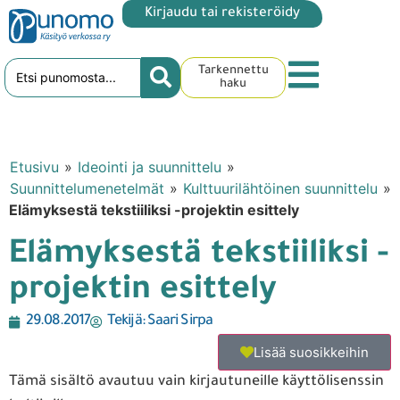
Kirjaudu tai rekisteröidy
Tarkennettu
haku
Etusivu
»
Ideointi ja suunnittelu
»
Suunnittelumenetelmät
»
Kulttuurilähtöinen suunnittelu
»
Elämyksestä tekstiiliksi -projektin esittely
Elämyksestä tekstiiliksi -
projektin esittely
29.08.2017
Tekijä:
Saari Sirpa
Lisää suosikkeihin
Tämä sisältö avautuu vain kirjautuneille käyttölisenssin