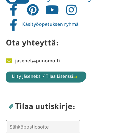
Käsityöopetuksen ryhmä
Ota yhteyttä:
jasenet@punomo.fi
Liity jäseneksi / Tilaa Lisenssi
Tilaa uutiskirje: