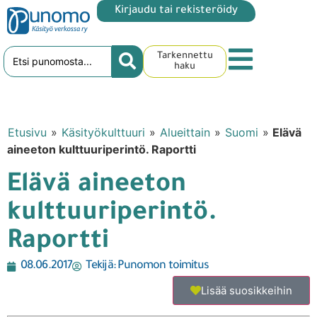
Kirjaudu tai rekisteröidy
Tarkennettu
haku
Etusivu
»
Käsityökulttuuri
»
Alueittain
»
Suomi
»
Elävä
aineeton kulttuuriperintö. Raportti
Elävä aineeton
kulttuuriperintö.
Raportti
08.06.2017
Tekijä:
Punomon toimitus
Lisää suosikkeihin