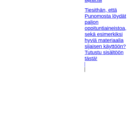
Tiesithän, että
Punomosta löydät
paljon
oppituntiaineistoa,
sekä esimerkiksi
hyviä materiaalia
sijaisen käyttöön?
Tutustu sisältöön
tästä!