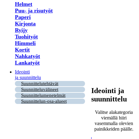
Helmet
Puu- ja risutyöt
Paperi
Kirjonta
Ryijy
Tuohityöt
Himmeli
Kortit
Nahkatyöt
Lankatyöt
Ideointi
ja suunnittelu
Suunnittelutehtävät
Ideointi ja
Suunnitteluvälineet
Suunnittelumenetelmät
suunnittelu
Suunnittelun-osa-alueet
Valitse alakategoria
viemällä hiiri
vasemmalla olevien
painikkeiden päälle.