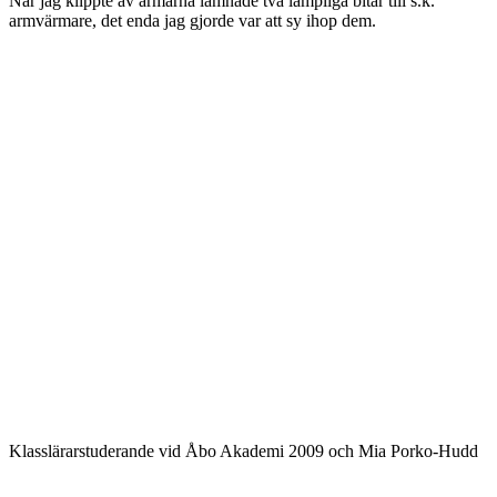
När jag klippte av ärmarna lämnade två lämpliga bitar till s.k.
armvärmare, det enda jag gjorde var att sy ihop dem.
Klasslärarstuderande vid Åbo Akademi 2009 och Mia Porko-Hudd