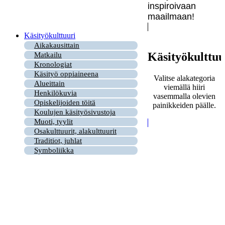
inspiroivaan
maailmaan!
Käsityökulttuuri
Aikakausittain
Käsityökulttuu
Matkailu
Kronologiat
Käsityö oppiaineena
Valitse alakategoria
Alueittain
viemällä hiiri
Henkilökuvia
vasemmalla olevien
Opiskelijoiden töitä
painikkeiden päälle.
Koulujen käsityösivustoja
Muoti, tyylit
Osakulttuurit, alakulttuurit
Traditiot, juhlat
Symboliikka