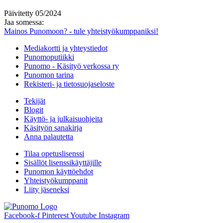
Päivitetty 05/2024
Jaa somessa:
Mainos Punomoon? - tule yhteistyökumppaniksi!
Mediakortti ja yhteystiedot
Punomoputiikki
Punomo - Käsityö verkossa ry
Punomon tarina
Rekisteri- ja tietosuojaseloste
Tekijät
Blogit
Käyttö- ja julkaisuohjeita
Käsityön sanakirja
Anna palautetta
Tilaa opetuslisenssi
Sisällöt lisenssikäyttäjille
Punomon käyttöehdot
Yhteistyökumppanit
Liity jäseneksi
Facebook-f
Pinterest
Youtube
Instagram