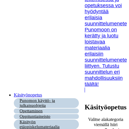
opetuksessa voi
hyödyntää
erilaisia
suunnittelumenetel
Punomoon on
kerätty ja luotu
loistavaa
materiaalia
erilaisiin
suunnittelumenetel
liittyen. Tutustu
suunnittelun eri
mahdollisuuksiin
täältä!
Käsityönopetus
Punomon käyttö- ja
julkaisuohjeita
Käsityöopetus
Opettaminen
Oppituntiaineisto
Valitse alakategoria
Käsityön
viemällä hiiri
etäopiskelumateriaalia