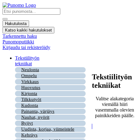
Mene
sisältöön
Search
...
Hakutulosta
Katso kaikki hakutulokset
Tarkennettu haku
Punomoputiikki
Kirjaudu tai rekisteröidy
Tekstiilityön
tekniikat
Neulonta
Tekstiilityön
Ompelu
Virkkaus
tekniikat
Huovutus
Kirjonta
Valitse alakategoria
Tilkkutyöt
viemällä hiiri
Kudonta
vasemmalla olevien
Painanta, värjäys
painikkeiden päälle.
Nauhat, nyörit
Ryijyt
Uudista, korjaa, viimeistele
Kehräys