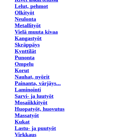
Lelut, pehmot
Olkityöt
Neulonta
Metallityöt
Vielä muuta kivaa
Kangastyöt
Skräppäys
Kynttilät
Punonta
Ompelu
Korut
Nauhat, nyörit
Painanta, värjäys...
Laminointi
Sarvi- ja luutyöt
Mosaiikkityöt
Huopatyöt, huovutus
Massatyöt
Kukat
Lastu- ja puutyöt
Virkkaus