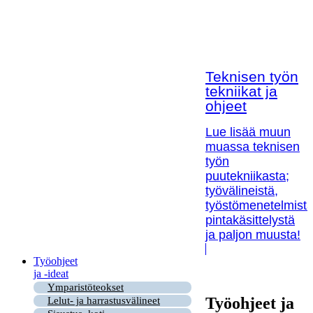
Teknisen työn
tekniikat ja
ohjeet
Lue lisää muun
muassa teknisen
työn
puutekniikasta;
työvälineistä,
työstömenetelmistä
pintakäsittelystä
ja paljon muusta!
Työohjeet
ja -ideat
Ymparistöteokset
Työohjeet ja
Lelut- ja harrastusvälineet