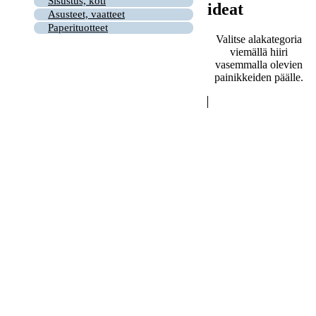
Sisustus, koti
ideat
Asusteet, vaatteet
Paperituotteet
Valitse alakategoria
viemällä hiiri
vasemmalla olevien
painikkeiden päälle.