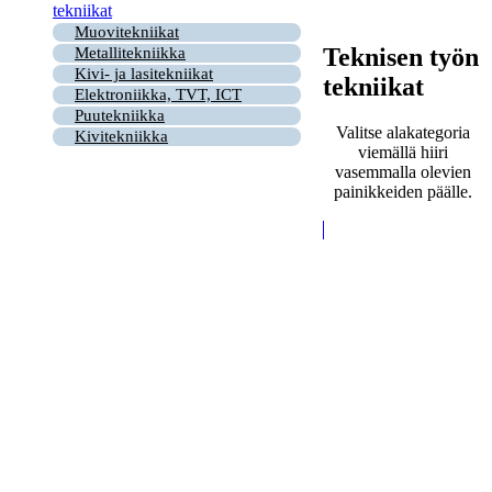
tekniikat
Muovitekniikat
Teknisen työn
Metallitekniikka
Kivi- ja lasitekniikat
tekniikat
Elektroniikka, TVT, ICT
Puutekniikka
Valitse alakategoria
Kivitekniikka
viemällä hiiri
vasemmalla olevien
painikkeiden päälle.