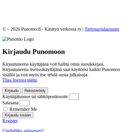
© – 2026 Punomo.fi - Käsityö verkossa ry |
Tietosuojalausunto
Kirjaudu Punomoon
Kirjautuneena käyttäjänä voit hallita omia suosikkejasi.
Kirjautuneena lisenssikäyttäjänä saat käyttöösi kaikki Punomon
sisällöt ja voit myös itse tehdä uusia julkaisuja.
Tilaa lisenssi täältä
.
Kirjaudu
Rekisteröidy
Käyttäjätunnus tai sähköpostiosoite
Salasana
Remember Me
Kirjaudu sisään
Register
Unohditko salasanasi?