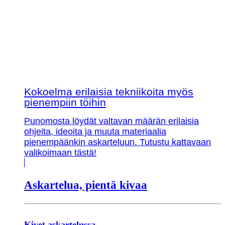
Kokoelma erilaisia tekniikoita myös
pienempiin töihin
Punomosta löydät valtavan määrän erilaisia
ohjeita, ideoita ja muuta materiaalia
pienempäänkin askarteluun. Tutustu kattavaan
valikoimaan tästä!
Askartelua, pientä kivaa
Kivet askartelussa