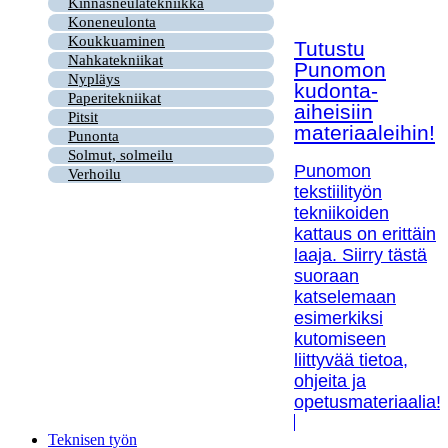
Kinnasneulatekniikka
Koneneulonta
Koukkuaminen
Tutustu
Nahkatekniikat
Punomon
Nypläys
kudonta-
Paperitekniikat
aiheisiin
Pitsit
materiaaleihin!
Punonta
Solmut, solmeilu
Punomon
Verhoilu
tekstiilityön
tekniikoiden
kattaus on erittäin
laaja. Siirry tästä
suoraan
katselemaan
esimerkiksi
kutomiseen
liittyvää tietoa,
ohjeita ja
opetusmateriaalia!
Teknisen työn