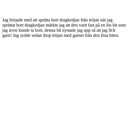
Jag började med att sprätta bort dragkedjan från tröjan när jag
sprättat bort dragkedjan märkte jag att den varit fast på en lös bit som
jag även kunde ta bort, denna bit nystade jag upp så att jag fick
garn! Jag sydde sedan ihop tröjan med garnet från den lösa biten.