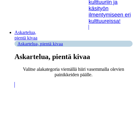
kulttuuriin ja
käsityön
ilmentymiseen eri
kulttuureissa!
Askartelua,
pientä kivaa
Askartelua, pientä kivaa
Askartelua, pientä kivaa
Valitse alakategoria viemällä hiiri vasemmalla olevien
painikkeiden päälle.