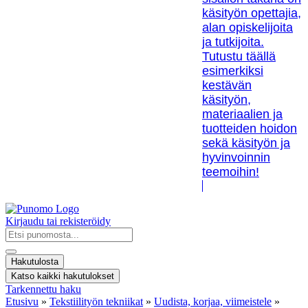
käsityön opettajia,
alan opiskelijoita
ja tutkijoita.
Tutustu täällä
esimerkiksi
kestävän
käsityön,
materiaalien ja
tuotteiden hoidon
sekä käsityön ja
hyvinvoinnin
teemoihin!
Kirjaudu tai rekisteröidy
Search
...
Hakutulosta
Katso kaikki hakutulokset
Tarkennettu haku
Etusivu
»
Tekstiilityön tekniikat
»
Uudista, korjaa, viimeistele
»