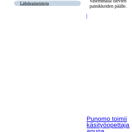
vasemmalla olevien
Lähdeaineistoja
painikkeiden päälle.
Punomo toimii
käsityöopettaja
apuna