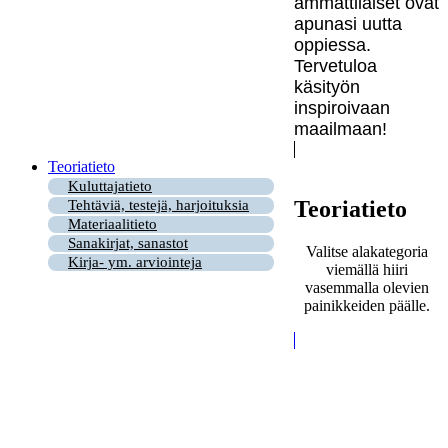
ammattilaiset ovat
apunasi uutta
oppiessa.
Tervetuloa
käsityön
inspiroivaan
maailmaan!
Teoriatieto
Kuluttajatieto
Teoriatieto
Tehtäviä, testejä, harjoituksia
Materiaalitieto
Sanakirjat, sanastot
Valitse alakategoria
Kirja- ym. arviointeja
viemällä hiiri
vasemmalla olevien
painikkeiden päälle.