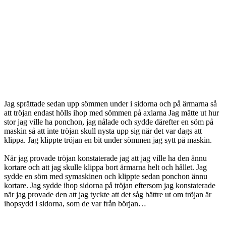
Jag sprättade sedan upp sömmen under i sidorna och på ärmarna så
att tröjan endast hölls ihop med sömmen på axlarna Jag mätte ut hur
stor jag ville ha ponchon, jag nålade och sydde därefter en söm på
maskin så att inte tröjan skull nysta upp sig när det var dags att
klippa. Jag klippte tröjan en bit under sömmen jag sytt på maskin.
När jag provade tröjan konstaterade jag att jag ville ha den ännu
kortare och att jag skulle klippa bort ärmarna helt och hållet. Jag
sydde en söm med symaskinen och klippte sedan ponchon ännu
kortare. Jag sydde ihop sidorna på tröjan eftersom jag konstaterade
när jag provade den att jag tyckte att det såg bättre ut om tröjan är
ihopsydd i sidorna, som de var från början…