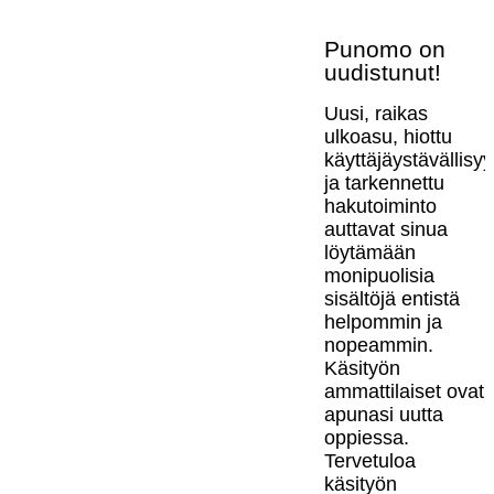
Punomo on
uudistunut!
Uusi, raikas
ulkoasu, hiottu
käyttäjäystävällisy
ja tarkennettu
hakutoiminto
auttavat sinua
löytämään
monipuolisia
sisältöjä entistä
helpommin ja
nopeammin.
Käsityön
ammattilaiset ovat
apunasi uutta
oppiessa.
Tervetuloa
käsityön