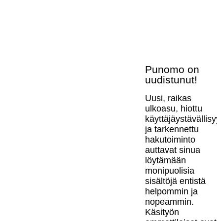
Punomo on
uudistunut!
Uusi, raikas
ulkoasu, hiottu
käyttäjäystävällisy
ja tarkennettu
hakutoiminto
auttavat sinua
löytämään
monipuolisia
sisältöjä entistä
helpommin ja
nopeammin.
Käsityön