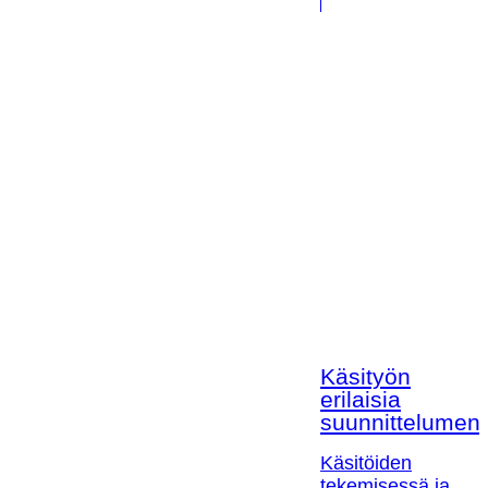
Käsityön
erilaisia
suunnittelumen
Käsitöiden
tekemisessä ja