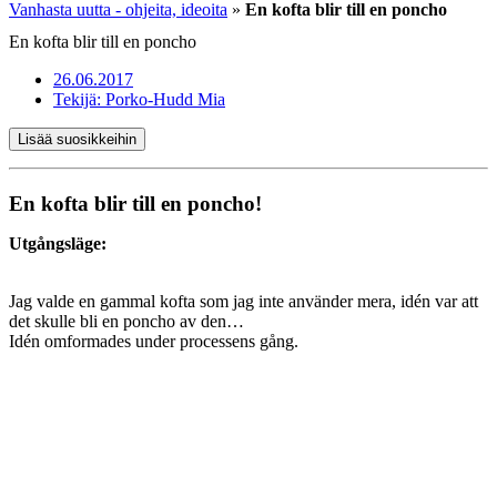
Vanhasta uutta - ohjeita, ideoita
»
En kofta blir till en poncho
En kofta blir till en poncho
26.06.2017
Tekijä:
Porko-Hudd Mia
Lisää suosikkeihin
En kofta blir till en poncho!
Utgångsläge:
Jag valde en gammal kofta som jag inte använder mera, idén var att
det skulle bli en poncho av den…
Idén omformades under processens gång.