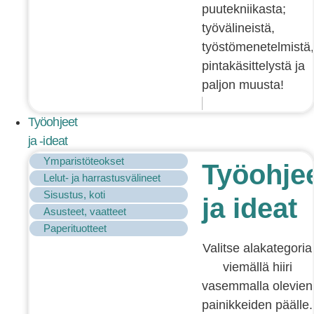
puutekniikasta;
työvälineistä,
työstömenetelmistä,
pintakäsittelystä ja
paljon muusta!
Työohjeet
ja -ideat
Ymparistöteokset
Työohje
Lelut- ja harrastusvälineet
Sisustus, koti
ja ideat
Asusteet, vaatteet
Paperituotteet
Valitse alakategoria
viemällä hiiri
vasemmalla olevien
painikkeiden päälle.