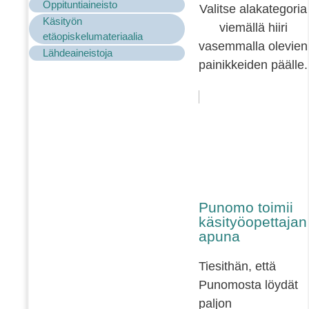
Oppituntiaineisto
Valitse alakategoria
Käsityön
viemällä hiiri
etäopiskelumateriaalia
vasemmalla olevien
Lähdeaineistoja
painikkeiden päälle.
Punomo toimii
käsityöopettajan
apuna
Tiesithän, että
Punomosta löydät
paljon