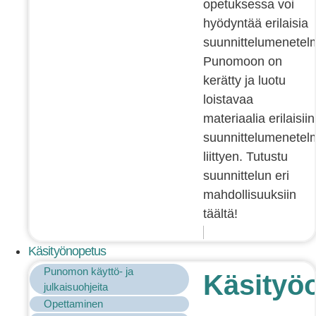
opetuksessa voi
hyödyntää erilaisia
suunnittelumenetelm
Punomoon on
kerätty ja luotu
loistavaa
materiaalia erilaisiin
suunnittelumenetelm
liittyen. Tutustu
suunnittelun eri
mahdollisuuksiin
täältä!
Käsityönopetus
Punomon käyttö- ja
Käsityö
julkaisuohjeita
Opettaminen