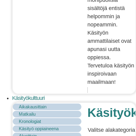
sisältöjä entistä
helpommin ja
nopeammin.
Käsityön
ammattilaiset ovat
apunasi uutta
oppiessa.
Tervetuloa käsityön
inspiroivaan
maailmaan!
Käsityökulttuuri
Aikakausittain
Käsityök
Matkailu
Kronologiat
Käsityö oppiaineena
Valitse alakategoria
Alueittain