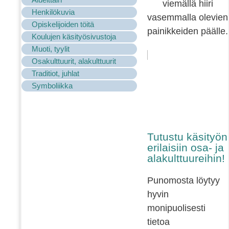
viemällä hiiri
Henkilökuvia
vasemmalla olevien
Opiskelijoiden töitä
painikkeiden päälle.
Koulujen käsityösivustoja
Muoti, tyylit
Osakulttuurit, alakulttuurit
Traditiot, juhlat
Symboliikka
Tutustu käsityön
erilaisiin osa- ja
alakulttuureihin!
Punomosta löytyy
hyvin
monipuolisesti
tietoa