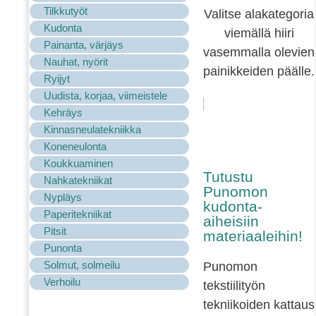
Tilkkutyöt
Valitse alakategoria
Kudonta
viemällä hiiri
Painanta, värjäys
vasemmalla olevien
Nauhat, nyörit
painikkeiden päälle.
Ryijyt
Uudista, korjaa, viimeistele
Kehräys
Kinnasneulatekniikka
Koneneulonta
Koukkuaminen
Tutustu
Nahkatekniikat
Punomon
Nypläys
kudonta-
Paperitekniikat
aiheisiin
Pitsit
materiaaleihin!
Punonta
Solmut, solmeilu
Punomon
Verhoilu
tekstiilityön
tekniikoiden kattaus