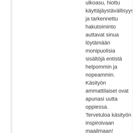
ulkoasu, hiottu
käyttäjäystävällisyy
ja tarkennettu
hakutoiminto
auttavat sinua
löytämään
monipuolisia
sisältöjä entistä
helpommin ja
nopeammin.
Käsityön
ammattilaiset ovat
apunasi uutta
oppiessa.
Tervetuloa käsityön
inspiroivaan
maailmaan!