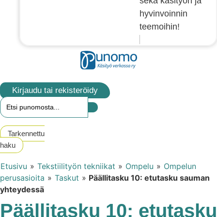
sekä käsityön ja
hyvinvoinnin
teemoihin!
Kirjaudu tai rekisteröidy
Tarkennettu
haku
Etusivu
»
Tekstiilityön tekniikat
»
Ompelu
»
Ompelun
perusasioita
»
Taskut
»
Päällitasku 10: etutasku sauman
yhteydessä
Päällitasku 10: etutasku