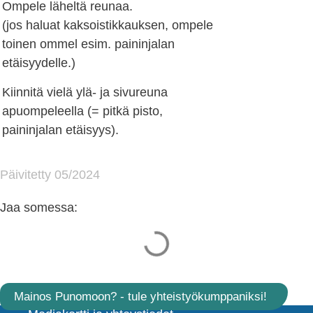
Ompele läheltä reunaa.
(jos haluat kaksoistikkauksen, ompele
toinen ommel esim. paininjalan
etäisyydelle.)
Kiinnitä vielä ylä- ja sivureuna
apuompeleella (= pitkä pisto,
paininjalan etäisyys).
Päivitetty 05/2024
Jaa somessa:
Mainos Punomoon? - tule yhteistyökumppaniksi!