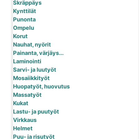
Skräppäys
Kynttilät
Punonta
Ompelu
Korut
Nauhat, nyörit
Painanta, värjäys...
Laminointi
Sarvi- ja luutyöt
Mosaiikkityöt
Huopatyöt, huovutus
Massatyöt
Kukat
Lastu- ja puutyöt
Virkkaus
Helmet
Puu- ja risutyöt