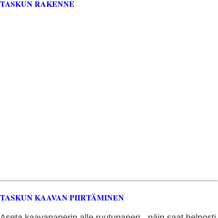
TASKUN RAKENNE
TASKUN KAAVAN PIIRTÄMINEN
Aseta kaavapaperin alle ruutupaperi - näin saat helposti