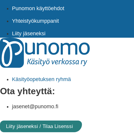
Punomon käyttöehdot
Yhteistyökumppanit
Liity jäseneksi
Käsityöopetuksen ryhmä
Ota yhteyttä:
jasenet@punomo.fi
Liity jäseneksi / Tilaa Lisenssi