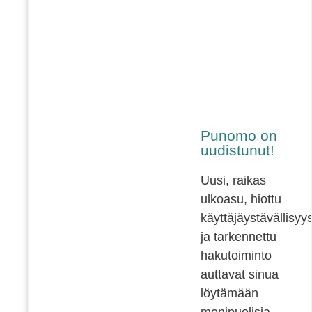
Punomo on
uudistunut!
Uusi, raikas
ulkoasu, hiottu
käyttäjäystävällisyy
ja tarkennettu
hakutoiminto
auttavat sinua
löytämään
monipuolisia