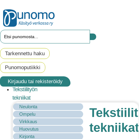
Tarkennettu haku
Punomoputiikki
Kirjaudu tai rekisteröidy
Tekstiilityön
tekniikat
Neulonta
Tekstiili
Ompelu
Virkkaus
tekniikat
Huovutus
Kirjonta