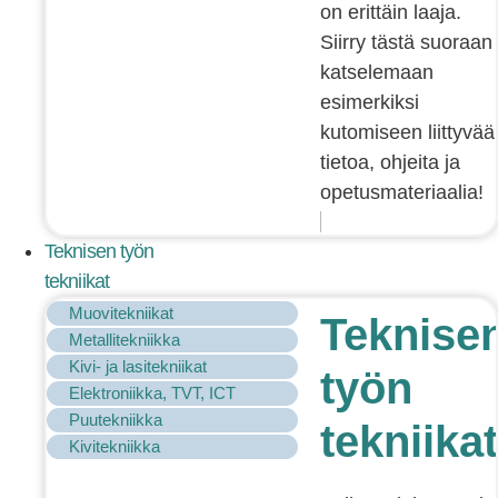
on erittäin laaja.
Siirry tästä suoraan
katselemaan
esimerkiksi
kutomiseen liittyvää
tietoa, ohjeita ja
opetusmateriaalia!
Teknisen työn
tekniikat
Muovitekniikat
Teknise
Metallitekniikka
Kivi- ja lasitekniikat
työn
Elektroniikka, TVT, ICT
Puutekniikka
tekniikat
Kivitekniikka