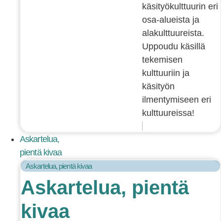
käsityökulttuurin eri
osa-alueista ja
alakulttuureista.
Uppoudu käsillä
tekemisen
kulttuuriin ja
käsityön
ilmentymiseen eri
kulttuureissa!
Askartelua,
pientä kivaa
Askartelua, pientä kivaa
Askartelua, pientä
kivaa