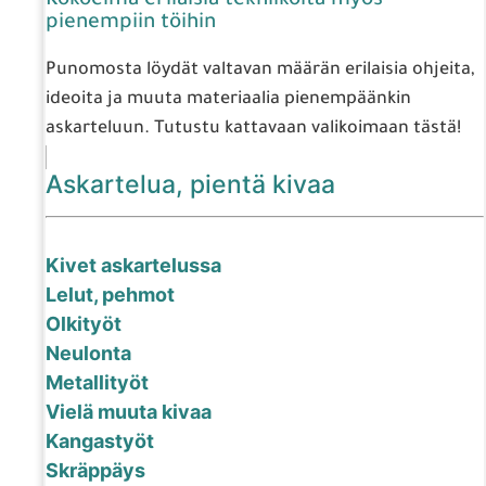
Kokoelma erilaisia tekniikoita myös
pienempiin töihin
Punomosta löydät valtavan määrän erilaisia ohjeita,
ideoita ja muuta materiaalia pienempäänkin
askarteluun. Tutustu kattavaan valikoimaan tästä!
Askartelua, pientä kivaa
Kivet askartelussa
Lelut, pehmot
Olkityöt
Neulonta
Metallityöt
Vielä muuta kivaa
Kangastyöt
Skräppäys