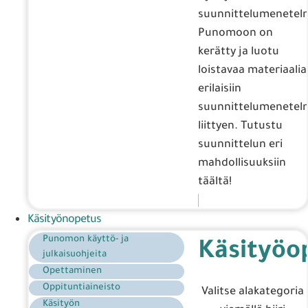
suunnittelumenetelm
Punomoon on
kerätty ja luotu
loistavaa materiaalia
erilaisiin
suunnittelumenetelm
liittyen. Tutustu
suunnittelun eri
mahdollisuuksiin
täältä!
Käsityönopetus
Punomon käyttö- ja
Käsityöo
julkaisuohjeita
Opettaminen
Oppituntiaineisto
Valitse alakategoria
Käsityön