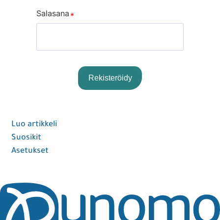
Salasana
Rekisteröidy
Sign In
Luo artikkeli
Suosikit
Asetukset