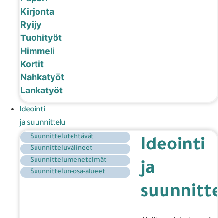
Kirjonta
Ryijy
Tuohityöt
Himmeli
Kortit
Nahkatyöt
Lankatyöt
Ideointi
ja suunnittelu
Suunnittelutehtävät
Ideointi
Suunnitteluvälineet
Suunnittelumenetelmät
ja
Suunnittelun-osa-alueet
suunnitt