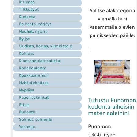
Kirjonta
Tilkkutyöt
Valitse alakategoria
Kudonta
viemällä hiiri
Painanta, värjäys
vasemmalla olevien
Nauhat, nyörit
painikkeiden päälle.
Ryijyt
Uudista, korjaa, viimeistele
Kehräys
Kinnasneulatekniikka
Koneneulonta
Koukkuaminen
Nahkatekniikat
Nypläys
Paperitekniikat
Tutustu Punomon
Pitsit
kudonta-aiheisiin
Punonta
materiaaleihin!
Solmut, solmeilu
Punomon
Verhoilu
tekstiilityön