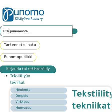
Tarkennettu haku
Punomoputiikki
Kirjaudu tai rekisteröidy
Tekstiilityön
tekniikat
Neulonta
Tekstiili
Ompelu
Virkkaus
tekniikat
Huovutus