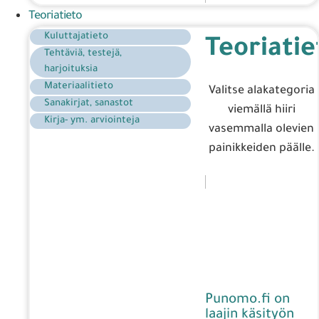
Teoriatieto
Kuluttajatieto
Teoriatie
Tehtäviä, testejä,
harjoituksia
Materiaalitieto
Valitse alakategoria
Sanakirjat, sanastot
viemällä hiiri
Kirja- ym. arviointeja
vasemmalla olevien
painikkeiden päälle.
Punomo.fi on
laajin käsityön