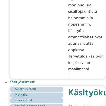
monipuolisia
sisältöjä entistä
helpommin ja
nopeammin.
Käsityön
ammattilaiset ovat
apunasi uutta
oppiessa.
Tervetuloa käsityön
inspiroivaan
maailmaan!
Käsityökulttuuri
Aikakausittain
Käsityöku
Matkailu
Kronologiat