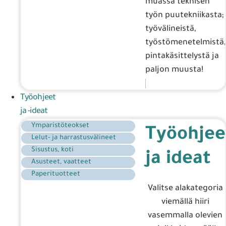
muassa teknisen
työn puutekniikasta;
työvälineistä,
työstömenetelmistä,
pintakäsittelystä ja
paljon muusta!
Työohjeet
ja -ideat
Ymparistöteokset
Työohjee
Lelut- ja harrastusvälineet
Sisustus, koti
ja ideat
Asusteet, vaatteet
Paperituotteet
Valitse alakategoria
viemällä hiiri
vasemmalla olevien