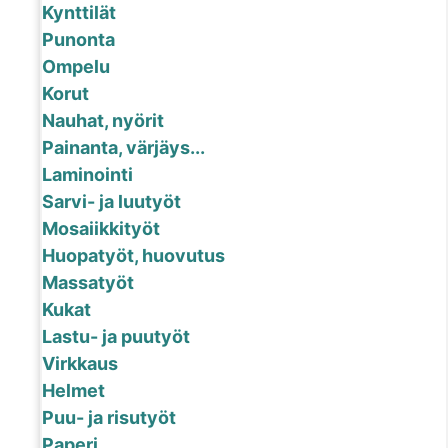
Kynttilät
Punonta
Ompelu
Korut
Nauhat, nyörit
Painanta, värjäys...
Laminointi
Sarvi- ja luutyöt
Mosaiikkityöt
Huopatyöt, huovutus
Massatyöt
Kukat
Lastu- ja puutyöt
Virkkaus
Helmet
Puu- ja risutyöt
Paperi