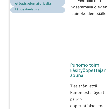
viemällä hiiri
etäopiskelumateriaalia
vasemmalla olevien
Lähdeaineistoja
painikkeiden päälle.
Punomo toimii
käsityöopettajan
apuna
Tiesithän, että
Punomosta löydät
paljon
oppituntiaineistoa,