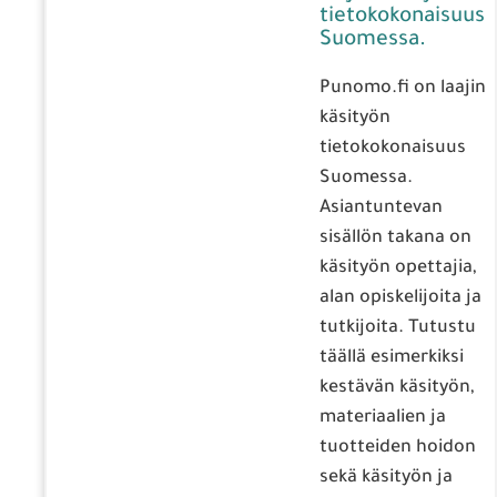
tietokokonaisuus
Suomessa.
Punomo.fi on laajin
käsityön
tietokokonaisuus
Suomessa.
Asiantuntevan
sisällön takana on
käsityön opettajia,
alan opiskelijoita ja
tutkijoita. Tutustu
täällä esimerkiksi
kestävän käsityön,
materiaalien ja
tuotteiden hoidon
sekä käsityön ja