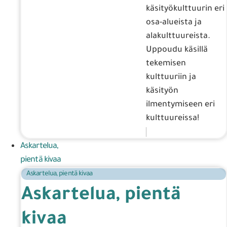
käsityökulttuurin eri
osa-alueista ja
alakulttuureista.
Uppoudu käsillä
tekemisen
kulttuuriin ja
käsityön
ilmentymiseen eri
kulttuureissa!
Askartelua,
pientä kivaa
Askartelua, pientä kivaa
Askartelua, pientä
kivaa