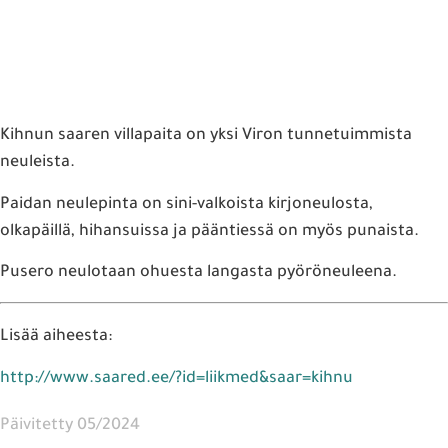
Kihnun saaren villapaita on yksi Viron tunnetuimmista
neuleista.
Paidan neulepinta on sini-valkoista kirjoneulosta,
olkapäillä, hihansuissa ja pääntiessä on myös punaista.
Pusero neulotaan ohuesta langasta pyöröneuleena.
Lisää aiheesta:
http://www.saared.ee/?id=liikmed&saar=kihnu
Päivitetty 05/2024