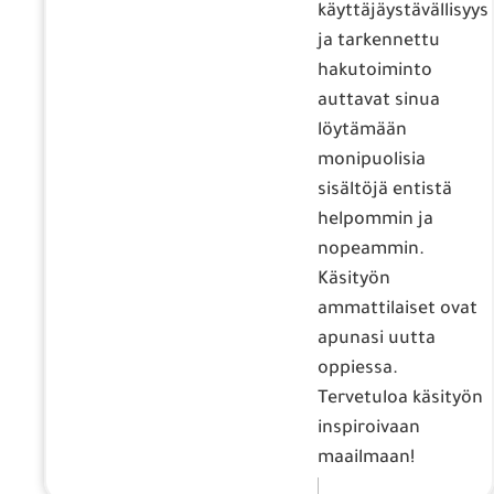
käyttäjäystävällisyys
ja tarkennettu
hakutoiminto
auttavat sinua
löytämään
monipuolisia
sisältöjä entistä
helpommin ja
nopeammin.
Käsityön
ammattilaiset ovat
apunasi uutta
oppiessa.
Tervetuloa käsityön
inspiroivaan
maailmaan!