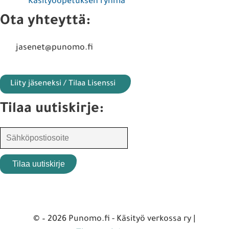
Käsityöopetuksen ryhmä
Ota yhteyttä:
jasenet@punomo.fi
Liity jäseneksi / Tilaa Lisenssi
Tilaa uutiskirje:
© – 2026 Punomo.fi - Käsityö verkossa ry |