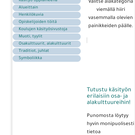
Käsityö oppiaineena
Valitse alakategoria
Alueittain
viemällä hiiri
Henkilökuvia
vasemmalla olevien
Opiskelijoiden töitä
painikkeiden päälle.
Koulujen käsityösivustoja
Muoti, tyylit
Osakulttuurit, alakulttuurit
Traditiot, juhlat
Symboliikka
Tutustu käsityön
erilaisiin osa- ja
alakulttuureihin!
Punomosta löytyy
hyvin monipuolisesti
tietoa