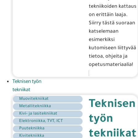
tekniikoiden kattaus
on erittäin laaja.
Siirry tästä suoraan
katselemaan
esimerkiksi
kutomiseen liittyvää
tietoa, ohjeita ja
opetusmateriaalia!
Teknisen työn
tekniikat
Muovitekniikat
Teknisen
Metallitekniikka
Kivi- ja lasitekniikat
työn
Elektroniikka, TVT, ICT
Puutekniikka
tekniikat
Kivitekniikka