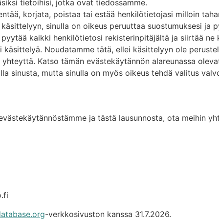
siksi tietoihisi, jotka ovat tiedossamme.
ntää, korjata, poistaa tai estää henkilötietojasi milloin taha
 käsittelyyn, sinulla on oikeus peruuttaa suostumuksesi ja p
 pyytää kaikki henkilötietosi rekisterinpitäjältä ja siirtää ne
i käsittelyä. Noudatamme tätä, ellei käsittelyyn ole peruste
 yhteyttä. Katso tämän evästekäytännön alareunassa olevat y
la sinusta, mutta sinulla on myös oikeus tehdä valitus valv
 evästekäytännöstämme ja tästä lausunnosta, ota meihin yht
.fi
atabase.org
-verkkosivuston kanssa 31.7.2026.