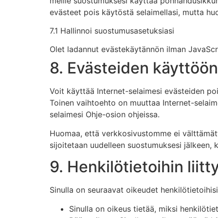
meille suostumuksesi käyttää ponnahdusikkunas
evästeet pois käytöstä selaimellasi, mutta hu
7.1 Hallinnoi suostumusasetuksiasi
Olet ladannut evästekäytännön ilman JavaScri
8. Evästeiden käyttöö
Voit käyttää Internet-selaimesi evästeiden poi
Toinen vaihtoehto on muuttaa Internet-selaimes
selaimesi Ohje-osion ohjeissa.
Huomaa, että verkkosivustomme ei välttämättä 
sijoitetaan uudelleen suostumuksesi jälkeen, 
9. Henkilötietoihin liit
Sinulla on seuraavat oikeudet henkilötietoihisi 
Sinulla on oikeus tietää, miksi henkilötiet