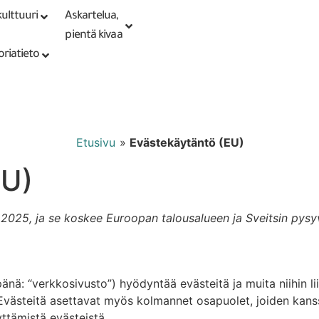
ulttuuri
Askartelua,
Kirjaudu tai
Punomoputiikki
rekisteröidy
pientä kivaa
oriatieto
Etusivu
»
Evästekäytäntö (EU)
EU)
.2025, ja se koskee Euroopan talousalueen ja Sveitsin pysyv
änä: “verkkosivusto”) hyödyntää evästeitä ja muita niihin liit
. Evästeitä asettavat myös kolmannet osapuolet, joiden kan
tämistä evästeistä.