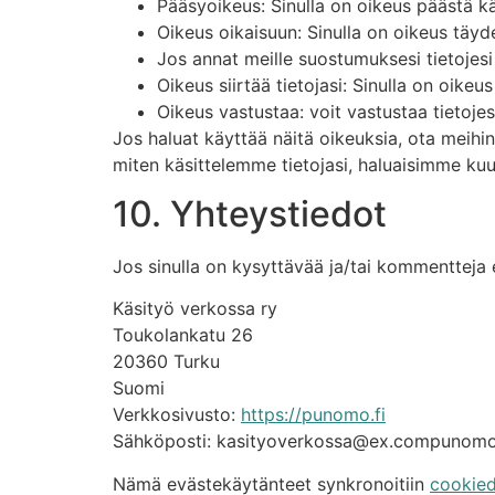
Pääsyoikeus: Sinulla on oikeus päästä kä
Oikeus oikaisuun: Sinulla on oikeus täyde
Jos annat meille suostumuksesi tietojesi
Oikeus siirtää tietojasi: Sinulla on oikeus
Oikeus vastustaa: voit vastustaa tietojes
Jos haluat käyttää näitä oikeuksia, ota meihin
miten käsittelemme tietojasi, haluaisimme kuul
10. Yhteystiedot
Jos sinulla on kysyttävää ja/tai kommentteja
Käsityö verkossa ry
Toukolankatu 26
20360 Turku
Suomi
Verkkosivusto:
https://punomo.fi
Sähköposti:
kasityoverkossa@
ex.com
punomo
Nämä evästekäytänteet synkronoitiin
cookied