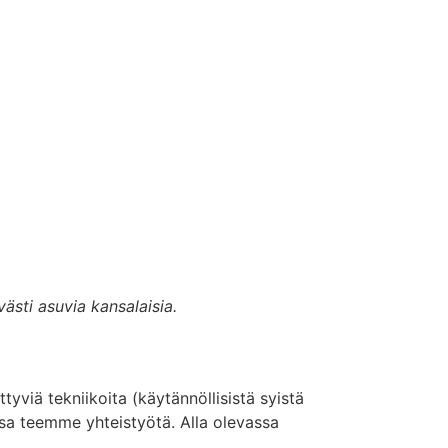
ästi asuvia kansalaisia.
tyviä tekniikoita (käytännöllisistä syistä
ssa teemme yhteistyötä. Alla olevassa