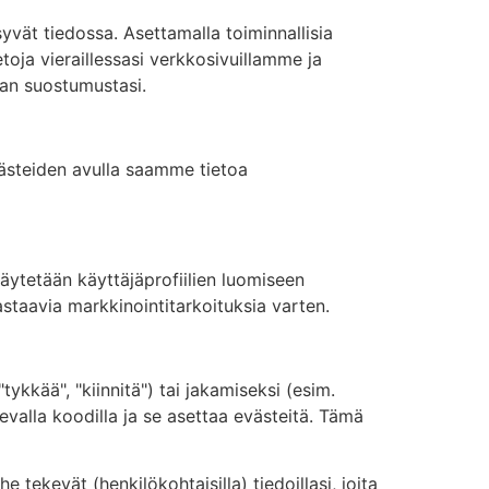
yvät tiedossa. Asettamalla toiminnallisia
toja vieraillessasi verkkosivuillamme ja
man suostumustasi.
steiden avulla saamme tietoa
äytetään käyttäjäprofiilien luomiseen
astaavia markkinointitarkoituksia varten.
kkää", "kiinnitä") tai jakamiseksi (esim.
evalla koodilla ja se asettaa evästeitä. Tämä
 tekevät (henkilökohtaisilla) tiedoillasi, joita