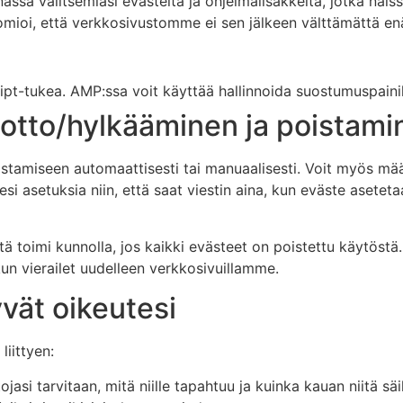
sa valitsemiasi evästeitä ja ohjelmalisäkkeitä, jotka näiss
omioi, että verkkosivustomme ei sen jälkeen välttämättä enä
pt-tukea. AMP:ssa voit käyttää hallinnoida suostumuspainik
notto/hylkääminen ja poistami
stamiseen automaattisesti tai manuaalisesti. Voit myös määri
i asetuksia niin, että saat viestin aina, kun eväste aseteta
toimi kunnolla, jos kaikki evästeet on poistettu käytöstä.
kun vierailet uudelleen verkkosivuillamme.
tyvät oikeutesi
liittyen:
ojasi tarvitaan, mitä niille tapahtuu ja kuinka kauan niitä säi