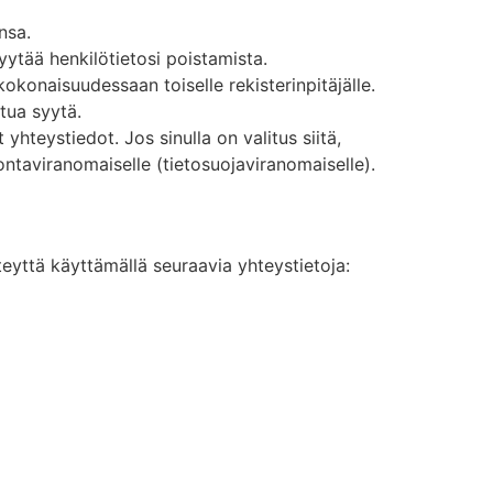
nsa.
yytää henkilötietosi poistamista.
 kokonaisuudessaan toiselle rekisterinpitäjälle.
ltua syytä.
hteystiedot. Jos sinulla on valitus siitä,
ontaviranomaiselle (tietosuojaviranomaiselle).
eyttä käyttämällä seuraavia yhteystietoja: