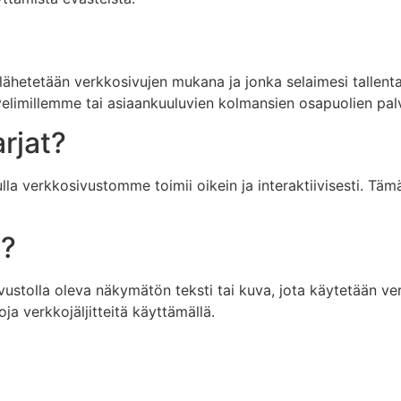
lähetetään verkkosivujen mukana ja jonka selaimesi tallentaa
lvelimillemme tai asiaankuuluvien kolmansien osapuolien palv
rjat?
la verkkosivustomme toimii oikein ja interaktiivisesti. Täm
e?
osivustolla oleva näkymätön teksti tai kuva, jota käytetään 
oja verkkojäljitteitä käyttämällä.