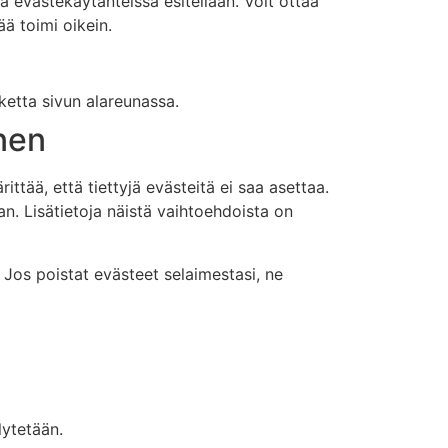
ä evästekäytänteissä esitellään. Voit ottaa
ä toimi oikein.
etta sivun alareunassa.
nen
ttää, että tiettyjä evästeitä ei saa asettaa.
an. Lisätietoja näistä vaihtoehdoista on
 Jos poistat evästeet selaimestasi, ne
lytetään.