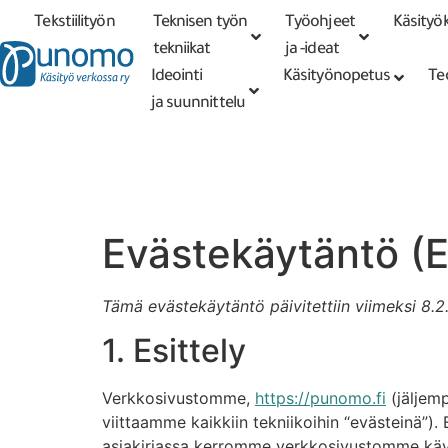
Tekstiilityön
Teknisen työn
Työohjeet
Käsityök
Tarkennettu
haku
tekniikat
tekniikat
ja -ideat
Ideointi
Käsityönopetus
Te
ja suunnittelu
Evästekäytäntö (
Tämä evästekäytäntö päivitettiin viimeksi 8.2
1. Esittely
Verkkosivustomme,
https://punomo.fi
(jäljemp
viittaamme kaikkiin tekniikoihin “evästeinä”)
asiakirjassa kerromme verkkosivustomme käyt