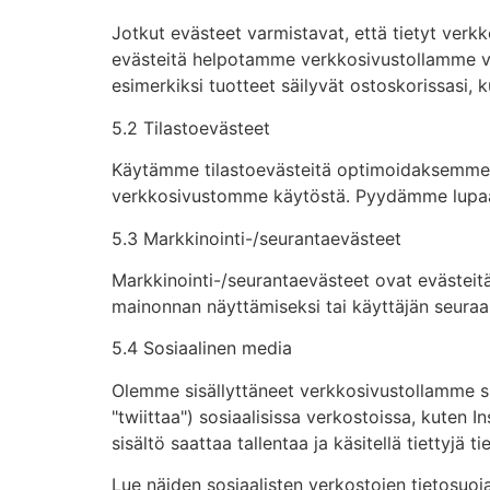
Jotkut evästeet varmistavat, että tietyt verkk
evästeitä helpotamme verkkosivustollamme viera
esimerkiksi tuotteet säilyvät ostoskorissasi
5.2 Tilastoevästeet
Käytämme tilastoevästeitä optimoidaksemme 
verkkosivustomme käytöstä. Pyydämme lupaasi
5.3 Markkinointi-/seurantaevästeet
Markkinointi-/seurantaevästeet ovat evästeitä
mainonnan näyttämiseksi tai käyttäjän seuraami
5.4 Sosiaalinen media
Olemme sisällyttäneet verkkosivustollamme sis
"twiittaa") sosiaalisissa verkostoissa, kuten 
sisältö saattaa tallentaa ja käsitellä tiettyjä 
Lue näiden sosiaalisten verkostojen tietosuojal