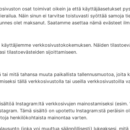
osivuston osat toimivat oikein ja että käyttäjäasetukset pys
ilua. Näin sinun ei tarvitse toistuvasti syöttää samoja tie
, kunnes olet maksanut. Saatamme asettaa nämä evästeet il
käyttäjiemme verkkosivustokokemuksen. Näiden tilastoevä
 tilastoevästeiden sijoittamiseen.
 tai mitä tahansa muuta paikallista tallennusmuotoa, joita k
seksi tällä verkkosivustolla tai useilla verkkosivustoilla v
ältöä Instagram:ltä verkkosivujen mainostamiseksi (esim. "ty
Instagram. Tämä sisältö on upotettu Instagram:stä peräisin ol
tietoja henkilökohtaista mainontaa varten.
ausunto (joka voi muuttua säännöllisesti) lukeaksesi, mitä he