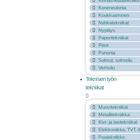
Kinnasneulatekniikk
Koneneulonta
Koukkuaminen
Nahkatekniikat
Nypläys
Paperitekniikat
Pitsit
Punonta
Solmut, solmeilu
Verhoilu
Teknisen työn
tekniikat
Muovitekniikat
Metallitekniikka
Kivi- ja lasitekniikat
Elektroniikka, TVT, 
Puutekniikka