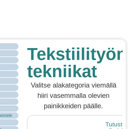
Tekstiilityön
tekniikat
Valitse alakategoria viemällä
hiiri vasemmalla olevien
painikkeiden päälle.
eistele
Tutustu