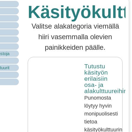
Käsityökultt
Valitse alakategoria viemällä
hiiri vasemmalla olevien
painikkeiden päälle.
stoja
Tutustu
tuurit
käsityön
erilaisiin
osa- ja
alakulttuureihin!
Punomosta
löytyy hyvin
monipuolisesti
tietoa
käsityökulttuurin