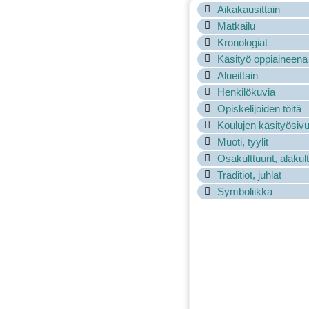
Aikakausittain
Matkailu
Kronologiat
Käsityö oppiaineena
Alueittain
Henkilökuvia
Opiskelijoiden töitä
Koulujen käsityösivu
Muoti, tyylit
Osakulttuurit, alakult
Traditiot, juhlat
Symboliikka