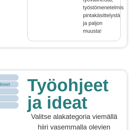
työstömenetelmistä,
pintakäsittelystä
ja paljon
muusta!
Työohjeet
lineet
ja ideat
Valitse alakategoria viemällä
hiiri vasemmalla olevien