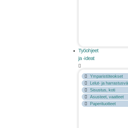
Työohjeet
ja -ideat
Ymparistöteokset
Lelut- ja harrastusvä
Sisustus, koti
Asusteet, vaatteet
Paperituotteet