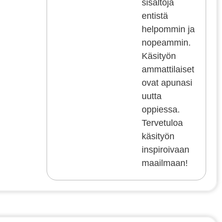
sisältöjä
entistä
helpommin ja
nopeammin.
Käsityön
ammattilaiset
ovat apunasi
uutta
oppiessa.
Tervetuloa
käsityön
inspiroivaan
maailmaan!