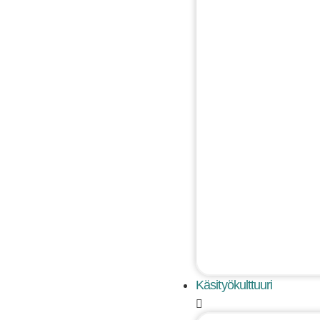
Käsityökulttuuri