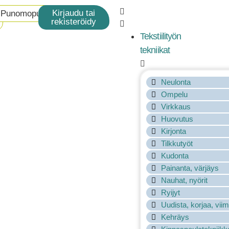
Kirjaudu tai
Punomoputiikki
rekisteröidy
Tekstiilityön
tekniikat
Neulonta
Ompelu
Virkkaus
Huovutus
Kirjonta
Tilkkutyöt
Kudonta
Painanta, värjäys
Nauhat, nyörit
Ryijyt
Uudista, korjaa, viim
Kehräys