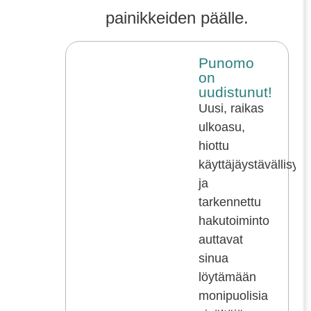
painikkeiden päälle.
Punomo
on
uudistunut!
Uusi, raikas
ulkoasu,
hiottu
käyttäjäystävällisyy
ja
tarkennettu
hakutoiminto
auttavat
sinua
löytämään
monipuolisia