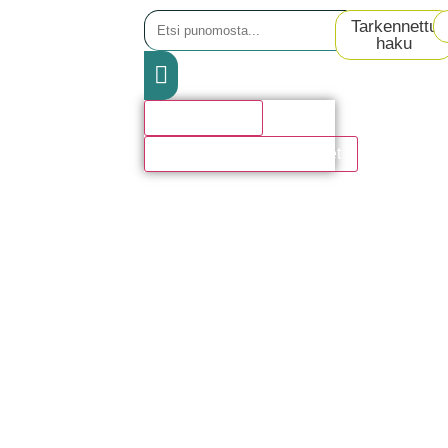
Tarkennettu
haku
Hakutulosta
Katso kaikki hakutulokset