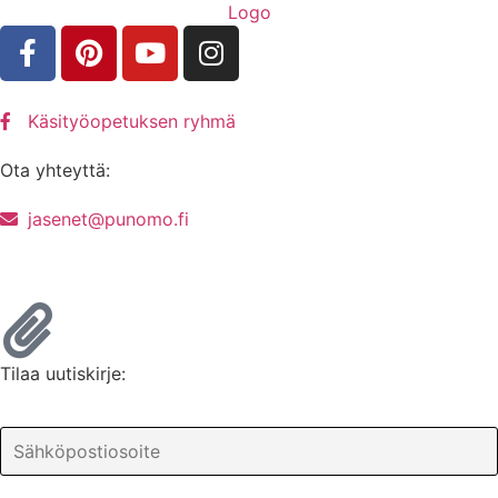
Käsityöopetuksen ryhmä
Ota yhteyttä:
jasenet@punomo.fi
Liity jäseneksi / Tilaa Lisenssi
Tilaa uutiskirje: