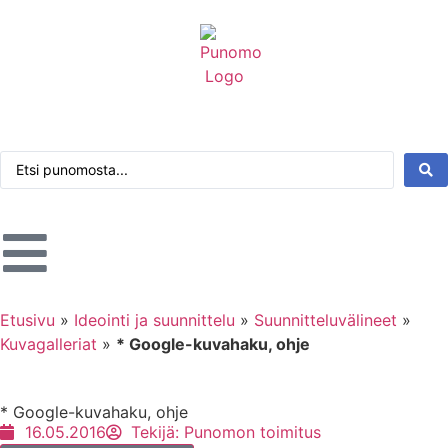
Kirjaudu tai rekisteröidy
Tarkennettu haku
Etusivu
»
Ideointi ja suunnittelu
»
Suunnitteluvälineet
»
Kuvagalleriat
»
* Google-kuvahaku, ohje
* Google-kuvahaku, ohje
16.05.2016
Tekijä:
Punomon toimitus