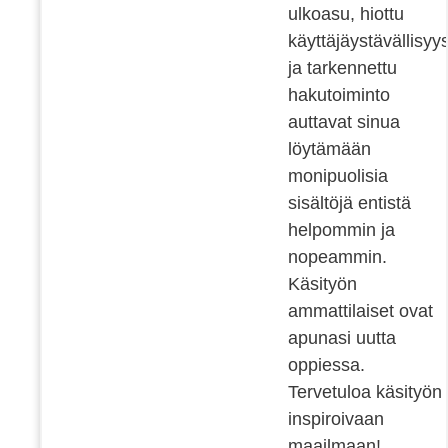
ulkoasu, hiottu
käyttäjäystävällisyy
ja tarkennettu
hakutoiminto
auttavat sinua
löytämään
monipuolisia
sisältöjä entistä
helpommin ja
nopeammin.
Käsityön
ammattilaiset ovat
apunasi uutta
oppiessa.
Tervetuloa käsityön
inspiroivaan
maailmaan!