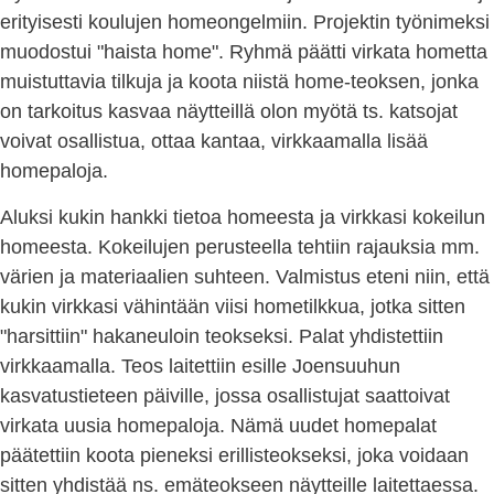
erityisesti koulujen homeongelmiin. Projektin työnimeksi
muodostui "haista home". Ryhmä päätti virkata hometta
muistuttavia tilkuja ja koota niistä home-teoksen, jonka
on tarkoitus kasvaa näytteillä olon myötä ts. katsojat
voivat osallistua, ottaa kantaa, virkkaamalla lisää
homepaloja.
Aluksi kukin hankki tietoa homeesta ja virkkasi kokeilun
homeesta. Kokeilujen perusteella tehtiin rajauksia mm.
värien ja materiaalien suhteen. Valmistus eteni niin, että
kukin virkkasi vähintään viisi hometilkkua, jotka sitten
"harsittiin" hakaneuloin teokseksi. Palat yhdistettiin
virkkaamalla. Teos laitettiin esille Joensuuhun
kasvatustieteen päiville, jossa osallistujat saattoivat
virkata uusia homepaloja. Nämä uudet homepalat
päätettiin koota pieneksi erillisteokseksi, joka voidaan
sitten yhdistää ns. emäteokseen näytteille laitettaessa.