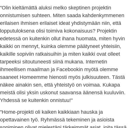
"Olin kieltämättä aluksi melko skeptinen projektin
onnistumisen suhteen. Miten saada kahdenkymmenen
erilaisen ihmisen erilaiset ideat yhdistymään niin, että
lopputuloksena olisi toimiva kokonaisuus? Projektin
edetessä on kuitenkin ollut ihana huomata, miten hyvin
kaikki on mennyt, kuinka olemme päätyneet yhteisiin,
kaikille sopiviin ratkaisuihin ja miten kaikki ovat olleet
tarpeeksi sitoutuneesti siinä mukana. Internetin
ihmeellisen maailman ja Facebookin myötä olemme
saaneet Homeemme hienosti myös julkisuuteen. Tästä
näkee ainakin sen, että yhteistyö on voimaa. Kukapa
meistä olisi yksin uskonut saavansa äänensä kuuluviin.
Yhdessä se kuitenkin onnistuu!"
"Home-projekti oli kaiken kaikkiaan hauska ja
opettavainen työ. Ryhmässä tekeminen ja asioista
sopiminen olivat mielestäni tärkeimmät asiat, joita tässä