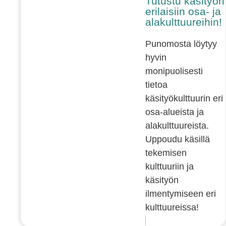
Tutustu käsityön
erilaisiin osa- ja
alakulttuureihin!
Punomosta löytyy
hyvin
monipuolisesti
tietoa
käsityökulttuurin eri
osa-alueista ja
alakulttuureista.
Uppoudu käsillä
tekemisen
kulttuuriin ja
käsityön
ilmentymiseen eri
kulttuureissa!