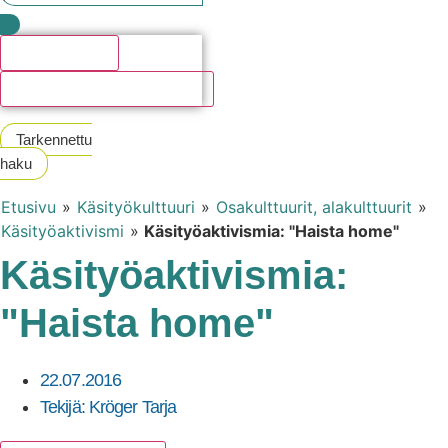
Hakutulosta
Katso kaikki hakutulokset
Tarkennettu
haku
Etusivu
»
Käsityökulttuuri
»
Osakulttuurit, alakulttuurit
»
Käsityöaktivismi
»
Käsityöaktivismia: "Haista home"
Käsityöaktivismia:
"Haista home"
22.07.2016
Tekijä:
Kröger Tarja