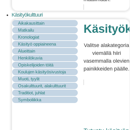
Käsityökulttuuri
Aikakausittain
Käsityök
Matkailu
Kronologiat
Käsityö oppiaineena
Valitse alakategoria
Alueittain
viemällä hiiri
Henkilökuvia
vasemmalla olevien
Opiskelijoiden töitä
painikkeiden päälle.
Koulujen käsityösivustoja
Muoti, tyylit
Osakulttuurit, alakulttuurit
Traditiot, juhlat
Symboliikka