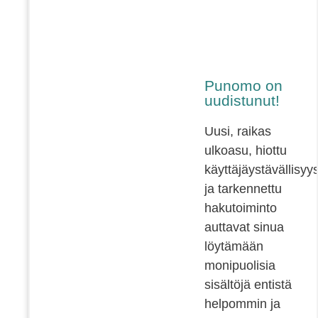
Punomo on
uudistunut!
Uusi, raikas
ulkoasu, hiottu
käyttäjäystävällisyy
ja tarkennettu
hakutoiminto
auttavat sinua
löytämään
monipuolisia
sisältöjä entistä
helpommin ja