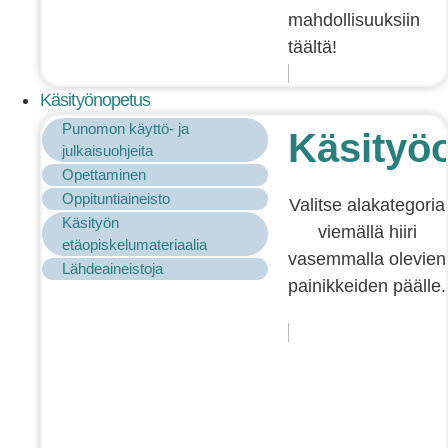
mahdollisuuksiin
täältä!
Käsityönopetus
Punomon käyttö- ja
Käsityö
julkaisuohjeita
Opettaminen
Oppituntiaineisto
Valitse alakategoria
Käsityön
viemällä hiiri
etäopiskelumateriaalia
vasemmalla olevien
Lähdeaineistoja
painikkeiden päälle.