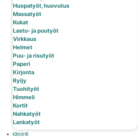
Huopatyöt, huovutus
Massatyöt
Kukat
Lastu- ja puutyöt
Virkkaus
Helmet
Puu- ja risutyöt
Paperi
Kirjonta
Ryijy
Tuohityöt
Himmeli
Kortit
Nahkatyöt
Lankatyöt
Ideointi