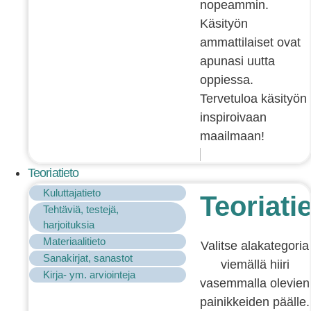
nopeammin.
Käsityön
ammattilaiset ovat
apunasi uutta
oppiessa.
Tervetuloa käsityön
inspiroivaan
maailmaan!
Teoriatieto
Kuluttajatieto
Teoriati
Tehtäviä, testejä,
harjoituksia
Materiaalitieto
Valitse alakategoria
Sanakirjat, sanastot
viemällä hiiri
Kirja- ym. arviointeja
vasemmalla olevien
painikkeiden päälle.