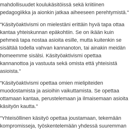
mahdollisuudet koulukäsitöissä sekä kriitiinen
pedagogiikka ja aionkin jatkaa aiheeseen perehtymistä."
"Käsityöaktivismi on mielestäni erittäin hyvä tapa ottaa
kantaa yhteiskunnan epäkohtiin. Se on ikään kuin
pehmeä tapa nostaa asioita esille, mutta kuitenkin se
sisältää todella vahvan kannanoton, tai ainakin meidän
homeemme sisälsi. Käsityöaktivismi opettaa
kannanottoa ja vastuuta sekä omista että yhteisistä
asioista."
"Käsityöaktivismi opettaa omien mielipiteiden
muodostamista ja asioihin vaikuttamista. Se opettaa
ottamaan kantaa, perustelemaan ja ilmaisemaan asioita
käsityön kautta."
"Yhteisöllinen käsityö opettaa joustamaan, tekemään
kompromisseja, työskentelemään yhdessä suuremman