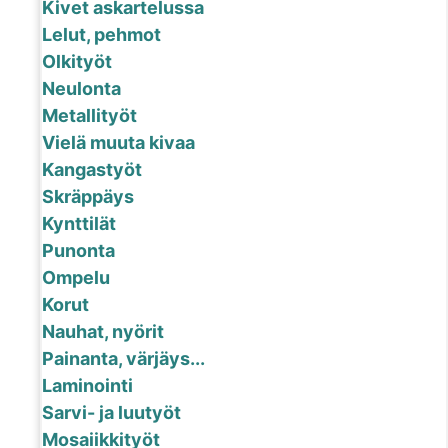
Kivet askartelussa
Lelut, pehmot
Olkityöt
Neulonta
Metallityöt
Vielä muuta kivaa
Kangastyöt
Skräppäys
Kynttilät
Punonta
Ompelu
Korut
Nauhat, nyörit
Painanta, värjäys...
Laminointi
Sarvi- ja luutyöt
Mosaiikkityöt