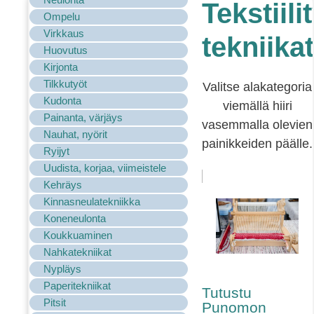
Tekstiili
Ompelu
Virkkaus
tekniikat
Huovutus
Kirjonta
Tilkkutyöt
Valitse alakategoria
Kudonta
viemällä hiiri
Painanta, värjäys
vasemmalla olevien
Nauhat, nyörit
painikkeiden päälle.
Ryijyt
Uudista, korjaa, viimeistele
Kehräys
Kinnasneulatekniikka
Koneneulonta
Koukkuaminen
Nahkatekniikat
Nypläys
Paperitekniikat
Tutustu
Pitsit
Punomon