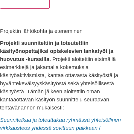
Lisää suosikkeihin
Projektin lähtökohta ja eteneminen
Projekti suunniteltiin ja toteutettiin
käsityönopettajiksi opiskelevien lankatyöt ja
huovutus -kurssilla.
Projekti aloitettiin etsimällä
esimerkkejä ja jakamalla kokemuksia
käsityöaktivismista, kantaa ottavasta käsityöstä ja
hyväntekeväisyyskäsityöstä sekä yhteisöllisestä
käsityöstä. Tämän jälkeen aloitettiin oman
kantaaottavan käsityön suunnittelu seuraavan
tehtävänannon mukaisesti:
Suunnitelkaa ja toteuttakaa ryhmässä yhteisöllinen
virkkausteos yhdessä sovittuun paikkaan
/