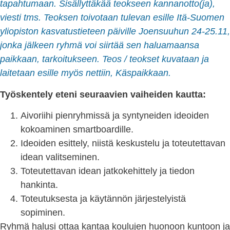
tapahtumaan. Sisällyttäkää teokseen kannanotto(ja),
viesti tms. Teoksen toivotaan tulevan esille Itä-Suomen
yliopiston kasvatustieteen päiville Joensuuhun 24-25.11,
jonka jälkeen ryhmä voi siirtää sen haluamaansa
paikkaan, tarkoitukseen. Teos / teokset kuvataan ja
laitetaan esille myös nettiin, Käspaikkaan.
Työskentely eteni seuraavien vaiheiden kautta:
Aivoriihi pienryhmissä ja syntyneiden ideoiden
kokoaminen smartboardille.
Ideoiden esittely, niistä keskustelu ja toteutettavan
idean valitseminen.
Toteutettavan idean jatkokehittely ja tiedon
hankinta.
Toteutuksesta ja käytännön järjestelyistä
sopiminen.
Ryhmä halusi ottaa kantaa koulujen huonoon kuntoon ja