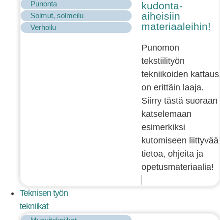
Punonta
kudonta-
aiheisiin
Solmut, solmeilu
materiaaleihin!
Verhoilu
Punomon
tekstiilityön
tekniikoiden kattaus
on erittäin laaja.
Siirry tästä suoraan
katselemaan
esimerkiksi
kutomiseen liittyvää
tietoa, ohjeita ja
opetusmateriaalia!
Teknisen työn
tekniikat