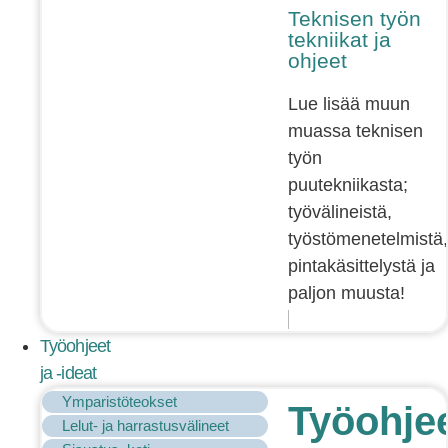
Teknisen työn
tekniikat ja
ohjeet
Lue lisää muun
muassa teknisen
työn
puutekniikasta;
työvälineistä,
työstömenetelmistä,
pintakäsittelystä ja
paljon muusta!
Työohjeet
ja -ideat
Ymparistöteokset
Työohje
Lelut- ja harrastusvälineet