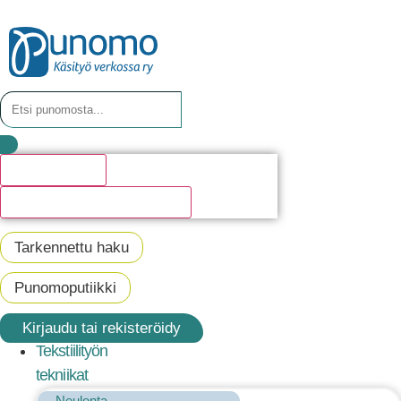
Hakutulosta
Katso kaikki hakutulokset
Tarkennettu haku
Punomoputiikki
Kirjaudu tai rekisteröidy
Tekstiilityön
tekniikat
Neulonta