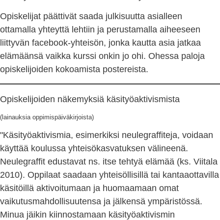
Opiskelijat päättivät saada julkisuutta asialleen
ottamalla yhteyttä lehtiin ja perustamalla aiheeseen
liittyvän facebook-yhteisön, jonka kautta asia jatkaa
elämäänsä vaikka kurssi onkin jo ohi. Ohessa paloja
opiskelijoiden kokoamista postereista.
Opiskelijoiden näkemyksiä käsityöaktivismista
(lainauksia oppimispäiväkirjoista)
"Käsityöaktivismia, esimerkiksi neulegraffiteja, voidaan
käyttää koulussa yhteisökasvatuksen välineenä.
Neulegraffit edustavat ns. itse tehtyä elämää (ks. Viitala
2010). Oppilaat saadaan yhteisöllisillä tai kantaaottavilla
käsitöillä aktivoitumaan ja huomaamaan omat
vaikutusmahdollisuutensa ja jälkensä ympäristössä.
Minua jäikin kiinnostamaan käsityöaktivismin