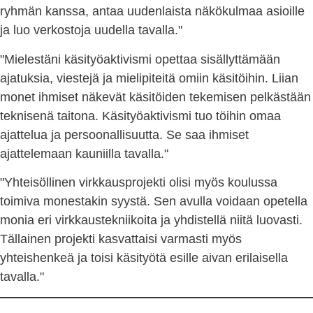
ryhmän kanssa, antaa uudenlaista näkökulmaa asioille
ja luo verkostoja uudella tavalla."
"Mielestäni käsityöaktivismi opettaa sisällyttämään
ajatuksia, viestejä ja mielipiteitä omiin käsitöihin. Liian
monet ihmiset näkevät käsitöiden tekemisen pelkästään
teknisenä taitona. Käsityöaktivismi tuo töihin omaa
ajattelua ja persoonallisuutta. Se saa ihmiset
ajattelemaan kauniilla tavalla."
"Yhteisöllinen virkkausprojekti olisi myös koulussa
toimiva monestakin syystä. Sen avulla voidaan opetella
monia eri virkkaustekniikoita ja yhdistellä niitä luovasti.
Tällainen projekti kasvattaisi varmasti myös
yhteishenkeä ja toisi käsityötä esille aivan erilaisella
tavalla."