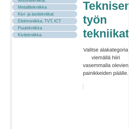
Muovitekniikat
Teknise
Metallitekniikka
Kivi- ja lasitekniikat
työn
Elektroniikka, TVT, ICT
Puutekniikka
tekniikat
Kivitekniikka
Valitse alakategoria
viemällä hiiri
vasemmalla olevien
painikkeiden päälle.