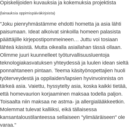
Opiskelijoiden kuvauksia ja kokemuksia projektista
(lainauksia oppimispäiväkirjoista)
"Joku pienryhmästämme ehdotti hometta ja asia lähti
paisumaan. Ideat alkoivat sinkoilla homeen palasista
päättäjille kirjepostipommeineen… Juttu voi tosiaan
lähteä käsistä. Mutta oikealla asiallahan tässä ollaan.
Olimme juuri kuunnelleet työturvallisuusluentoja
teknologiakasvatuksen yhteydessä ja luulen idean sieltä
ponnahtaneen pintaan. Teema käsityönopettajien huoli
työterveydestä ja oppilaiden/lapsien hyvinvoinnista on
tärkeä asia. Vaiettu, hyssytelty asia, koska kaikki tietää,
että homevaurion korjaaminen maksaa todella paljon.
Toisaalta niin maksaa ne astma- ja allergialääkkeetkin.
Molemmat tulevat kalliiksi, eikä tällaisessa
kansantaloustilanteessa sellaiseen "ylimääräiseen" ole
varaa."