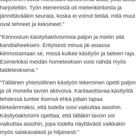
harjoiteltiin. Työn etenemistä oli mielenkiintoista ja
jännittävääkin seurata, koska ei voinut tietää, mitä muut
ovat tehneet ja keksineet."
"Kiinnostuin käsityöaktivismista paljon ja mietin sitä
kandiaiheekseni. Erityisesti minua jäi asiassa
kiinnostamaan se, missä kulkee käsityön ja taiteen raja.
Esimerkiksi meidän hometeoksen voisi nähdä myös
taideteoksena."
"Tälläinen yhteisöllinen käsityön tekeminen opetti paljon
ja oli monella tavoin aktivoiva. Kantaaottavaa käsityötä
tehdessä tuntee itsensä ehkä jollain tapaa
tärkeämmäksi, että todella voisi vaikuttaa asioihin.
Käsityöaktvisimi opettaa, että tälläkin tavoin voi
vaikuttaa asioihin, jopa todella näyttävästi vaikkakin
myös salakavalasti ja hiljaisesti."