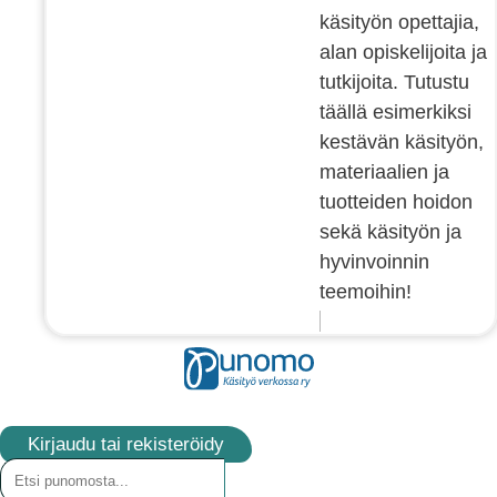
käsityön opettajia,
alan opiskelijoita ja
tutkijoita. Tutustu
täällä esimerkiksi
kestävän käsityön,
materiaalien ja
tuotteiden hoidon
sekä käsityön ja
hyvinvoinnin
teemoihin!
Kirjaudu tai rekisteröidy