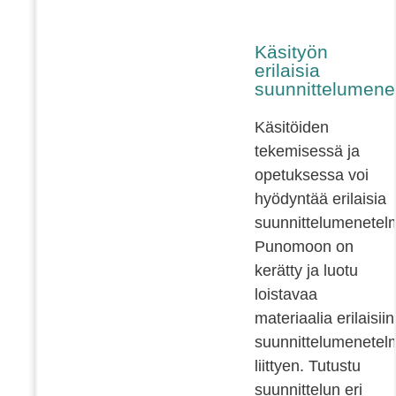
Käsityön
erilaisia
suunnittelumene
Käsitöiden
tekemisessä ja
opetuksessa voi
hyödyntää erilaisia
suunnittelumenetelm
Punomoon on
kerätty ja luotu
loistavaa
materiaalia erilaisiin
suunnittelumenetelm
liittyen. Tutustu
suunnittelun eri