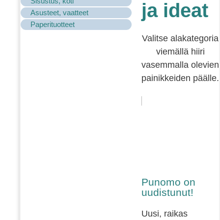
Sisustus, koti
ja ideat
Asusteet, vaatteet
Paperituotteet
Valitse alakategoria
viemällä hiiri
vasemmalla olevien
painikkeiden päälle.
Punomo on
uudistunut!
Uusi, raikas