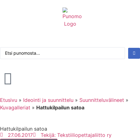
Kirjaudu tai rekisteröidy
Tarkennettu haku
Etusivu
»
Ideointi ja suunnittelu
»
Suunnitteluvälineet
»
Kuvagalleriat
»
Hattukilpailun satoa
Hattukilpailun satoa
27.06.2017
Tekijä:
Tekstiiliopettajaliitto ry