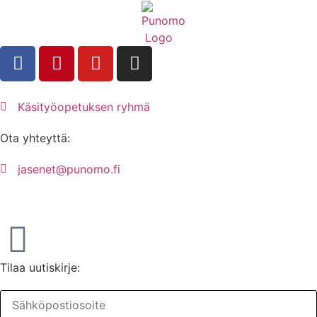
Käsityöopetuksen ryhmä
Ota yhteyttä:
jasenet@punomo.fi
Liity jäseneksi / Tilaa Lisenssi
Tilaa uutiskirje: