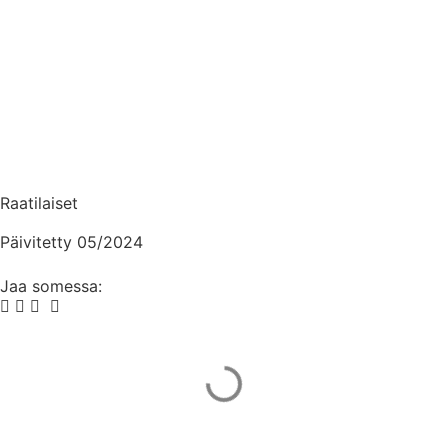
Raatilaiset
Päivitetty 05/2024
Jaa somessa:
Mainos Punomoon? - tule yhteistyökumppaniksi!