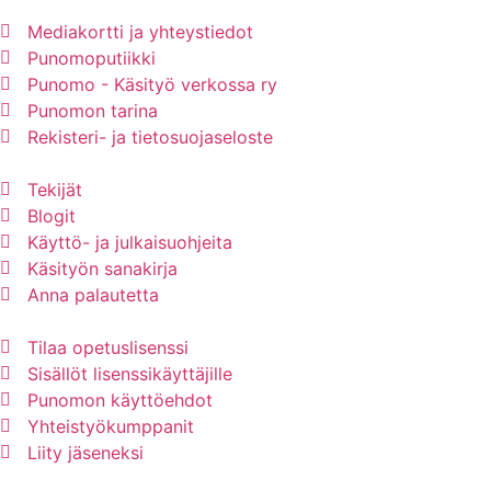
Mediakortti ja yhteystiedot
Punomoputiikki
Punomo - Käsityö verkossa ry
Punomon tarina
Rekisteri- ja tietosuojaseloste
Tekijät
Blogit
Käyttö- ja julkaisuohjeita
Käsityön sanakirja
Anna palautetta
Tilaa opetuslisenssi
Sisällöt lisenssikäyttäjille
Punomon käyttöehdot
Yhteistyökumppanit
Liity jäseneksi