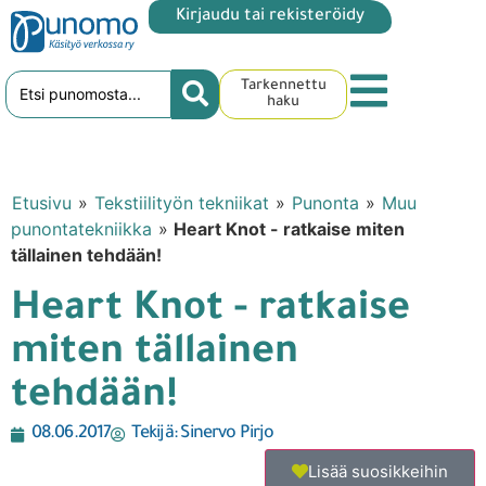
Kirjaudu tai rekisteröidy
Tarkennettu
haku
Etusivu
»
Tekstiilityön tekniikat
»
Punonta
»
Muu
punontatekniikka
»
Heart Knot - ratkaise miten
tällainen tehdään!
Heart Knot - ratkaise
miten tällainen
tehdään!
08.06.2017
Tekijä:
Sinervo Pirjo
Lisää suosikkeihin