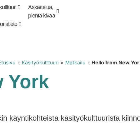
ulttuuri
Askartelua,
Kirjaudu tai
Punomoputiikki
rekisteröidy
pientä kivaa
oriatieto
Etusivu
»
Käsityökulttuuri
»
Matkailu
»
Hello from New Yor
w York
n käyntikohteista käsityökulttuurista kiinno