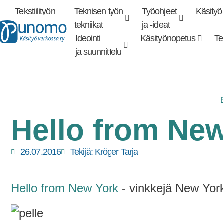
Tekstiilityön
Teknisen työn
Työohjeet
Käsityök
Tarkennettu
haku
tekniikat
tekniikat
ja -ideat
Ideointi
Käsityönopetus
Te
ja suunnittelu
Hello from Ne
26.07.2016
Tekijä:
Kröger Tarja
Hello from New York
- vinkkejä New Yorki