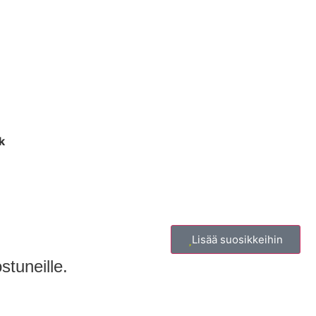
k
Lisää suosikkeihin
stuneille.