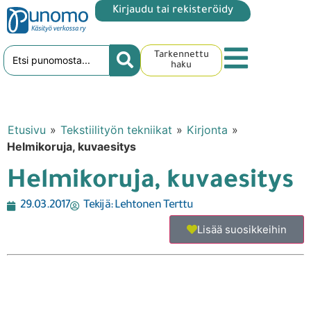
Kirjaudu tai rekisteröidy
Tarkennettu
haku
Etusivu
»
Tekstiilityön tekniikat
»
Kirjonta
»
Helmikoruja, kuvaesitys
Helmikoruja, kuvaesitys
29.03.2017
Tekijä:
Lehtonen Terttu
Lisää suosikkeihin