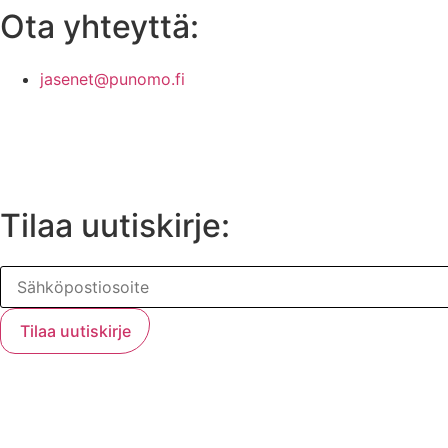
Ota yhteyttä:
jasenet@punomo.fi
Liity jäseneksi / Tilaa Lisenssi
Tilaa uutiskirje: