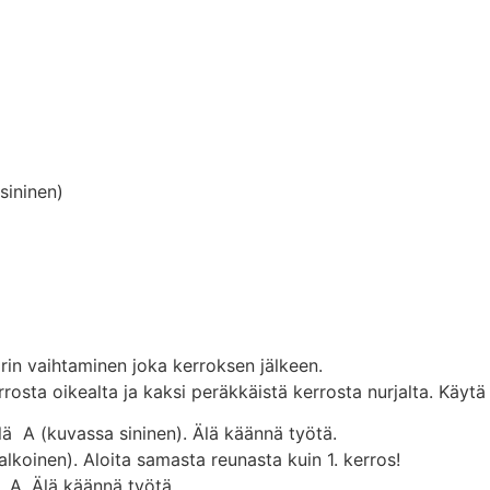
sininen)
rin vaihtaminen joka kerroksen jälkeen.
errosta oikealta ja kaksi peräkkäistä kerrosta nurjalta. Käyt
llä A (kuvassa sininen). Älä käännä työtä.
valkoinen). Aloita samasta reunasta kuin 1. kerros!
lä A. Älä käännä työtä.