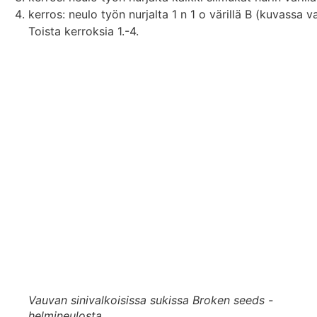
kerros: neulo työn nurjalta 1 n 1 o värillä B (kuvassa 
Toista kerroksia 1.-4.
Vauvan sinivalkoisissa sukissa Broken seeds -
helmineulosta.