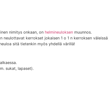
pinen nimitys onkaan, on
helmineuloksen
muunnos.
 neulottavat kerrokset jokaisen 1 o 1 n kerroksen väleissä
neuloa sitä tietenkin myös yhdellä värillä!
alkaessa.
. sukat, lapaset).