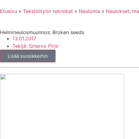
Etusivu
»
Tekstiilityön tekniikat
»
Neulonta
»
Neulokset, mal
Helmineulosmuunnos: Broken seeds
13.01.2017
Tekijä:
Sinervo Pirjo
Lisää suosikkeihin