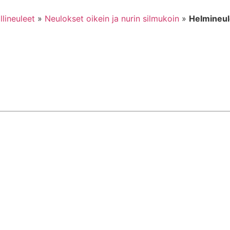
lineuleet
»
Neulokset oikein ja nurin silmukoin
»
Helmineu