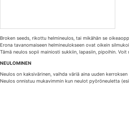
Broken seeds, rikottu helmineulos, tai mikähän se oikeaop
Erona tavanomaiseen helmineulokseen ovat oikein silmukoin
Tämä neulos sopii mainiosti sukkiin, lapasiin, pipoihin. Voit 
NEULOMINEN
Neulos on kaksivärinen, vaihda väriä aina uuden kerroksen 
Neulos onnistuu mukavimmin kun neulot pyöröneuletta (esim