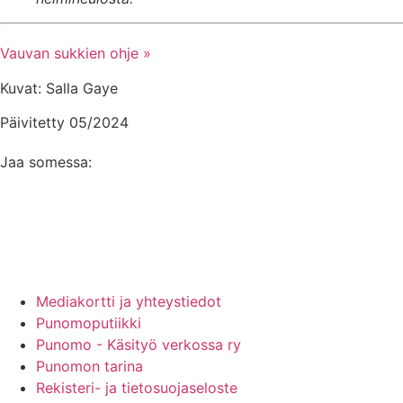
Vauvan sukkien ohje »
Kuvat: Salla Gaye
Päivitetty 05/2024
Jaa somessa:
Mainos Punomoon? - tule yhteistyökumppaniksi!
Mediakortti ja yhteystiedot
Punomoputiikki
Punomo - Käsityö verkossa ry
Punomon tarina
Rekisteri- ja tietosuojaseloste