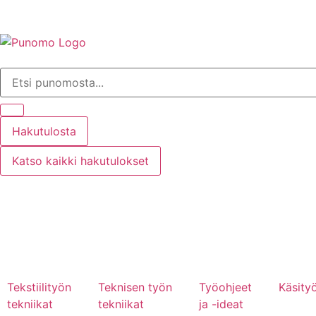
Hakutulosta
Katso kaikki hakutulokset
Tarkennettu haku
Punomoputiikki
Kirjaudu tai rekisteröidy
Tekstiilityön
Teknisen työn
Työohjeet
Käsityö
tekniikat
tekniikat
ja -ideat