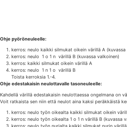
Ohje pyöröneuleelle:
kerros: neulo kaikki silmukat oikein värillä A (kuvassa 
kerros: neulo 1 o 1 n värillä B (kuvassa valkoinen)
kerros: kaikki silmukat oikein värillä A
kerros: neulo 1 n 1 o värillä B
Toista kerroksia 1.-4.
Ohje edestakaisin neulottavalle tasoneuleelle:
Kahdellä värillä edestakaisin neulottaessa ongelmana on vä
Voit ratkaista sen niin että neulot aina kaksi peräkkäistä k
kerros: neulo työn oikealta kaikki silmukat oikein väri
kerros: neulo työn oikealta 1 o 1 n värillä B (kuvassa 
kerros: neulo työn nurjalta kaikki silmukat nurin väril