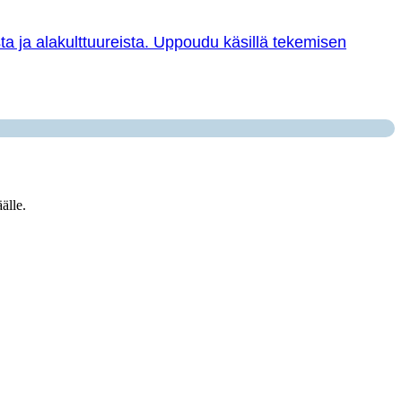
sta ja alakulttuureista. Uppoudu käsillä tekemisen
älle.