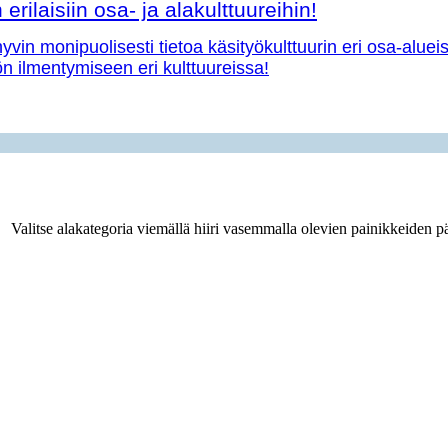
erilaisiin osa- ja alakulttuureihin!
vin monipuolisesti tietoa käsityökulttuurin eri osa-aluei
yön ilmentymiseen eri kulttuureissa!
Valitse alakategoria viemällä hiiri vasemmalla olevien painikkeiden pä