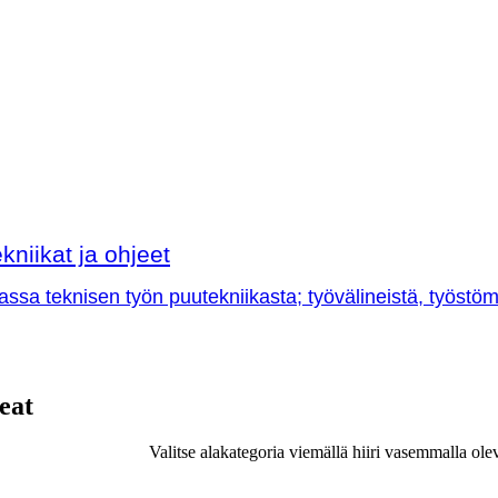
kniikat ja ohjeet
sa teknisen työn puutekniikasta; työvälineistä, työstöme
eat
Valitse alakategoria viemällä hiiri vasemmalla ole