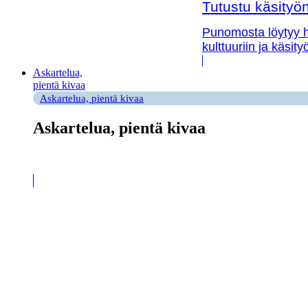
Tutustu käsityön 
Punomosta löytyy hy
kulttuuriin ja käsit
Askartelua,
pientä kivaa
Askartelua, pientä kivaa
Askartelua, pientä kivaa