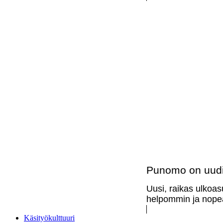
Punomo on uudi
Uusi, raikas ulkoas
helpommin ja nopea
Käsityökulttuuri