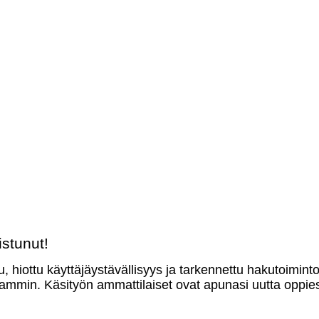
stunut!
u, hiottu käyttäjäystävällisyys ja tarkennettu hakutoimint
mmin. Käsityön ammattilaiset ovat apunasi uutta oppies