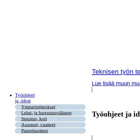
Teknisen työn te
Lue lisää muun muas
Työohjeet
ja -ideat
Ymparistöteokset
Työohjeet ja id
Lelut- ja harrastusvälineet
Sisustus, koti
Asusteet, vaatteet
Paperituotteet