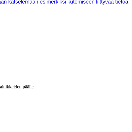
oraan katselemaan esimerkiksi kutomiseen liittyvää tietoa,
ainikkeiden päälle.