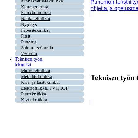
Kinnasneulatekniikka
Punomon tekstiility
Koneneulonta
ohjeita ja opetusma
Koukkuaminen
Nahkatekniikat
Nypläys
Paperitekniikat
Pitsit
Punonta
Solmut, solmeilu
Verhoilu
Teknisen työn
tekniikat
Muovitekniikat
Teknisen työn 
Metallitekniikka
Kivi- ja lasitekniikat
Elektroniikka, TVT, ICT
Puutekniikka
Kivitekniikka