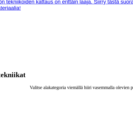
ön tekniikoiden kattaus on erittäin laaja. Siirry tästä su
teriaalia!
tekniikat
Valitse alakategoria viemällä hiiri vasemmalla olevien p