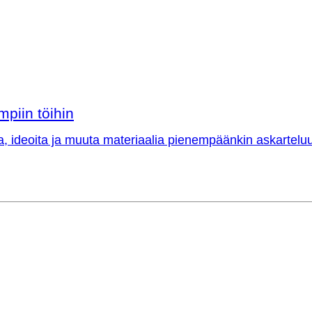
mpiin töihin
a, ideoita ja muuta materiaalia pienempäänkin askarteluu