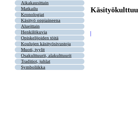
Aikakausittain
Käsityökulttuu
Matkailu
Kronologiat
Käsityö oppiaineena
Alueittain
Henkilökuvia
Opiskelijoiden töitä
Koulujen käsityösivustoja
Muoti, tyylit
Osakulttuurit, alakulttuurit
Traditiot, juhlat
Symboliikka