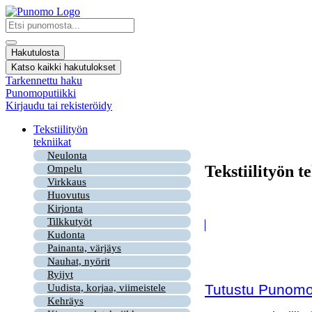
Mene
sisältöön
Search
...
Hakutulosta
Katso kaikki hakutulokset
Tarkennettu haku
Punomoputiikki
Kirjaudu tai rekisteröidy
Tekstiilityön
tekniikat
Neulonta
Tekstiilityön t
Ompelu
Virkkaus
Huovutus
Kirjonta
Tilkkutyöt
Kudonta
Painanta, värjäys
Nauhat, nyörit
Ryijyt
Tutustu Punomon
Uudista, korjaa, viimeistele
Kehräys