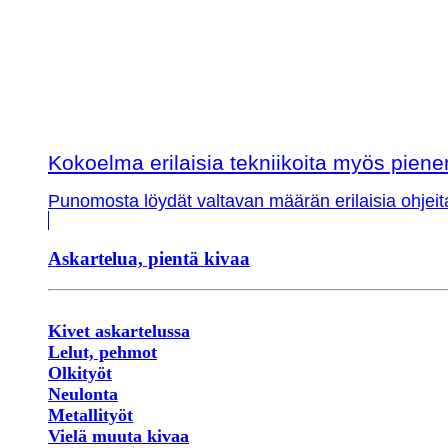
Kokoelma erilaisia tekniikoita myös piene
Punomosta löydät valtavan määrän erilaisia ohjeit
Askartelua, pientä kivaa
Kivet askartelussa
Lelut, pehmot
Olkityöt
Neulonta
Metallityöt
Vielä muuta kivaa