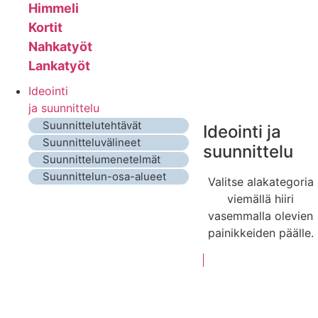
Himmeli
Kortit
Nahkatyöt
Lankatyöt
Ideointi
ja suunnittelu
Suunnittelutehtävät
Ideointi ja
Suunnitteluvälineet
suunnittelu
Suunnittelumenetelmät
Suunnittelun-osa-alueet
Valitse alakategoria
viemällä hiiri
vasemmalla olevien
painikkeiden päälle.