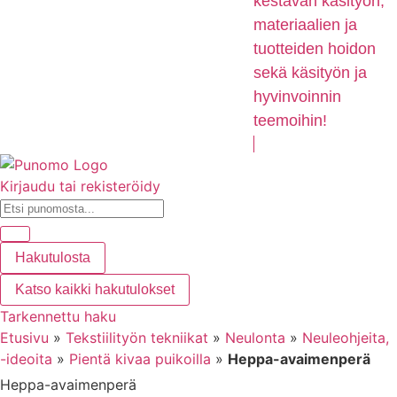
kestävän käsityön,
materiaalien ja
tuotteiden hoidon
sekä käsityön ja
hyvinvoinnin
teemoihin!
Kirjaudu tai rekisteröidy
Hakutulosta
Katso kaikki hakutulokset
Tarkennettu haku
Etusivu
»
Tekstiilityön tekniikat
»
Neulonta
»
Neuleohjeita,
-ideoita
»
Pientä kivaa puikoilla
»
Heppa-avaimenperä
Heppa-avaimenperä