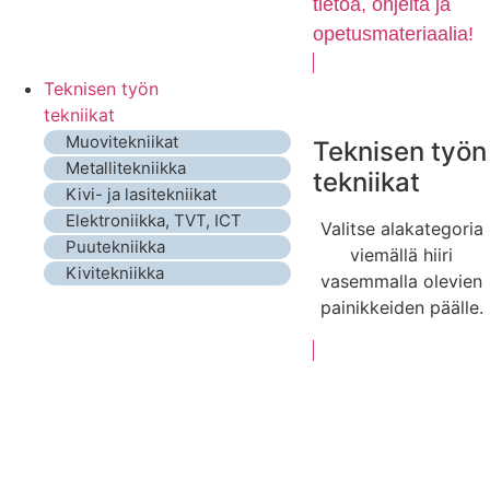
tietoa, ohjeita ja
opetusmateriaalia!
Teknisen työn
tekniikat
Muovitekniikat
Teknisen työn
Metallitekniikka
tekniikat
Kivi- ja lasitekniikat
Elektroniikka, TVT, ICT
Valitse alakategoria
Puutekniikka
viemällä hiiri
Kivitekniikka
vasemmalla olevien
painikkeiden päälle.