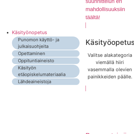
suunnittelun eri
mahdollisuuksiin
täältä!
Käsityönopetus
Punomon käyttö- ja
Käsityöopetu
julkaisuohjeita
Opettaminen
Valitse alakategoria
Oppituntiaineisto
viemällä hiiri
Käsityön
vasemmalla olevien
etäopiskelumateriaalia
painikkeiden päälle.
Lähdeaineistoja