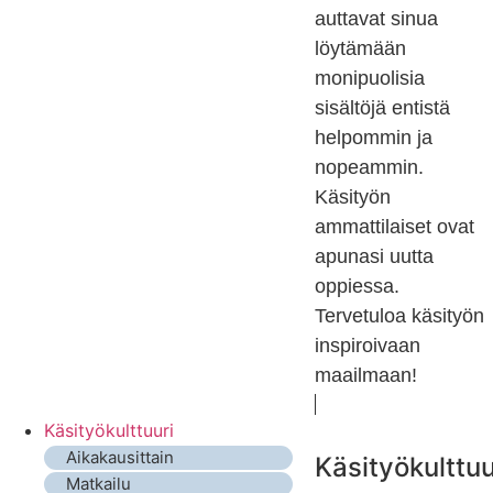
auttavat sinua
löytämään
monipuolisia
sisältöjä entistä
helpommin ja
nopeammin.
Käsityön
ammattilaiset ovat
apunasi uutta
oppiessa.
Tervetuloa käsityön
inspiroivaan
maailmaan!
Käsityökulttuuri
Aikakausittain
Käsityökulttuu
Matkailu