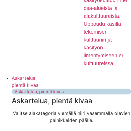
käsityökulttuurin eri
osa-alueista ja
alakulttuureista.
Uppoudu käsillä
tekemisen
kulttuuriin ja
käsityön
ilmentymiseen eri
kulttuureissa!
Askartelua,
pientä kivaa
Askartelua, pientä kivaa
Askartelua, pientä kivaa
Valitse alakategoria viemällä hiiri vasemmalla olevien
painikkeiden päälle.