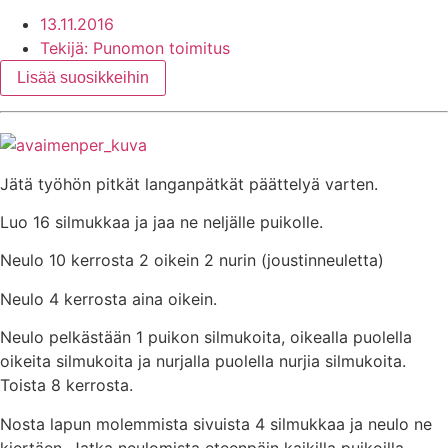
13.11.2016
Tekijä:
Punomon toimitus
Lisää suosikkeihin
Jätä työhön pitkät langanpätkät päättelyä varten.
Luo 16 silmukkaa ja jaa ne neljälle puikolle.
Neulo 10 kerrosta 2 oikein 2 nurin (joustinneuletta)
Neulo 4 kerrosta aina oikein.
Neulo pelkästään 1 puikon silmukoita, oikealla puolella
oikeita silmukoita ja nurjalla puolella nurjia silmukoita.
Toista 8 kerrosta.
Nosta lapun molemmista sivuista 4 silmukkaa ja neulo ne
kiertäen. Jatka neulomista eteenpäin kaikilla puikoilla.