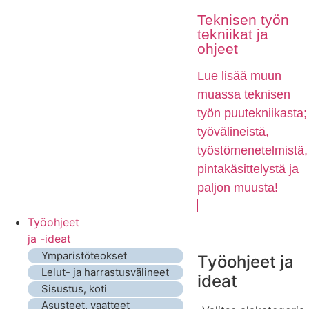
Teknisen työn
tekniikat ja
ohjeet
Lue lisää muun
muassa teknisen
työn puutekniikasta;
työvälineistä,
työstömenetelmistä,
pintakäsittelystä ja
paljon muusta!
Työohjeet
ja -ideat
Ymparistöteokset
Työohjeet ja
Lelut- ja harrastusvälineet
ideat
Sisustus, koti
Asusteet, vaatteet