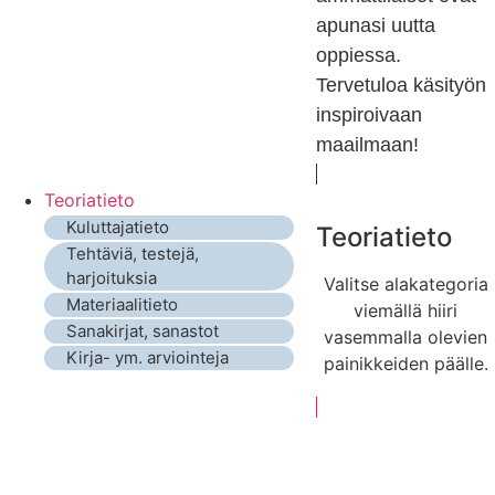
apunasi uutta
oppiessa.
Tervetuloa käsityön
inspiroivaan
maailmaan!
Teoriatieto
Kuluttajatieto
Teoriatieto
Tehtäviä, testejä,
harjoituksia
Valitse alakategoria
Materiaalitieto
viemällä hiiri
Sanakirjat, sanastot
vasemmalla olevien
Kirja- ym. arviointeja
painikkeiden päälle.