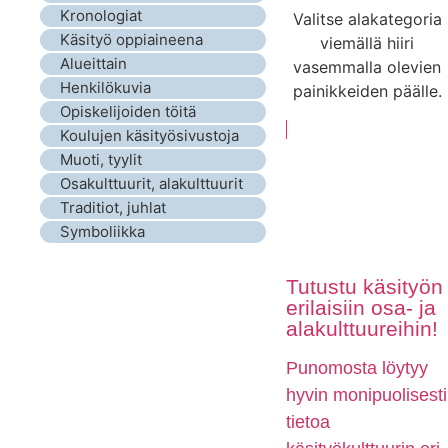
Kronologiat
Valitse alakategoria
Käsityö oppiaineena
viemällä hiiri
Alueittain
vasemmalla olevien
Henkilökuvia
painikkeiden päälle.
Opiskelijoiden töitä
Koulujen käsityösivustoja
Muoti, tyylit
Osakulttuurit, alakulttuurit
Traditiot, juhlat
Symboliikka
Tutustu käsityön
erilaisiin osa- ja
alakulttuureihin!
Punomosta löytyy
hyvin monipuolisesti
tietoa