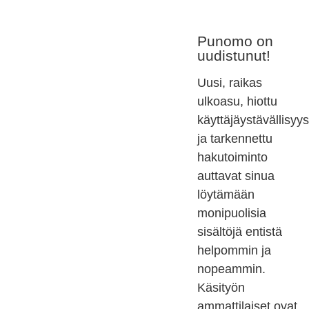
Punomo on
uudistunut!
Uusi, raikas
ulkoasu, hiottu
käyttäjäystävällisyys
ja tarkennettu
hakutoiminto
auttavat sinua
löytämään
monipuolisia
sisältöjä entistä
helpommin ja
nopeammin.
Käsityön
ammattilaiset ovat