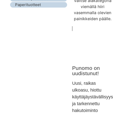
Valitse alakategoria
Paperituotteet
viemällä hiiri
vasemmalla olevien
painikkeiden päälle.
Punomo on
uudistunut!
Uusi, raikas
ulkoasu, hiottu
käyttäjäystävällisyys
ja tarkennettu
hakutoiminto