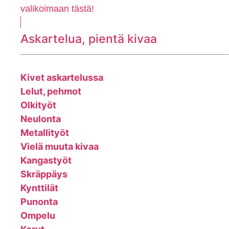
valikoimaan tästä!
Askartelua, pientä kivaa
Kivet askartelussa
Lelut, pehmot
Olkityöt
Neulonta
Metallityöt
Vielä muuta kivaa
Kangastyöt
Skräppäys
Kynttilät
Punonta
Ompelu