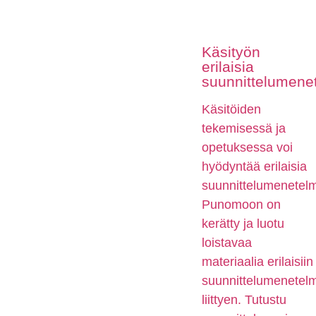
Käsityön
erilaisia
suunnittelumene
Käsitöiden
tekemisessä ja
opetuksessa voi
hyödyntää erilaisia
suunnittelumenetelm
Punomoon on
kerätty ja luotu
loistavaa
materiaalia erilaisiin
suunnittelumenetelm
liittyen. Tutustu