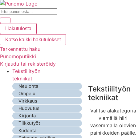
Hakutulosta
Katso kaikki hakutulokset
Tarkennettu haku
Punomoputiikki
Kirjaudu tai rekisteröidy
Tekstiilityön
tekniikat
Neulonta
Tekstiilityön
Ompelu
tekniikat
Virkkaus
Huovutus
Valitse alakategoria
Kirjonta
viemällä hiiri
Tilkkutyöt
vasemmalla olevien
Kudonta
painikkeiden päälle.
Painanta, värjäys