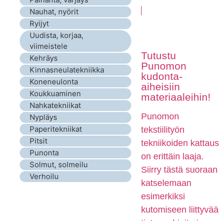
Nauhat, nyörit
Ryijyt
Uudista, korjaa,
viimeistele
Tutustu
Kehräys
Punomon
Kinnasneulatekniikka
kudonta-
Koneneulonta
aiheisiin
Koukkuaminen
materiaaleihin!
Nahkatekniikat
Punomon
Nypläys
Paperitekniikat
tekstiilityön
Pitsit
tekniikoiden kattaus
Punonta
on erittäin laaja.
Solmut, solmeilu
Siirry tästä suoraan
Verhoilu
katselemaan
esimerkiksi
kutomiseen liittyvää