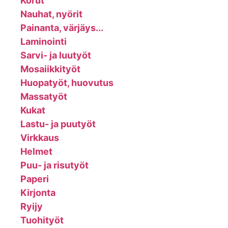
Korut
Nauhat, nyörit
Painanta, värjäys...
Laminointi
Sarvi- ja luutyöt
Mosaiikkityöt
Huopatyöt, huovutus
Massatyöt
Kukat
Lastu- ja puutyöt
Virkkaus
Helmet
Puu- ja risutyöt
Paperi
Kirjonta
Ryijy
Tuohityöt