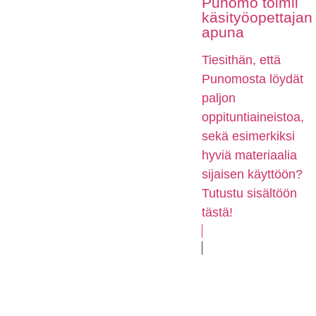
Punomo toimii
käsityöopettajan
apuna
Tiesithän, että
Punomosta löydät
paljon
oppituntiaineistoa,
sekä esimerkiksi
hyviä materiaalia
sijaisen käyttöön?
Tutustu sisältöön
tästä!