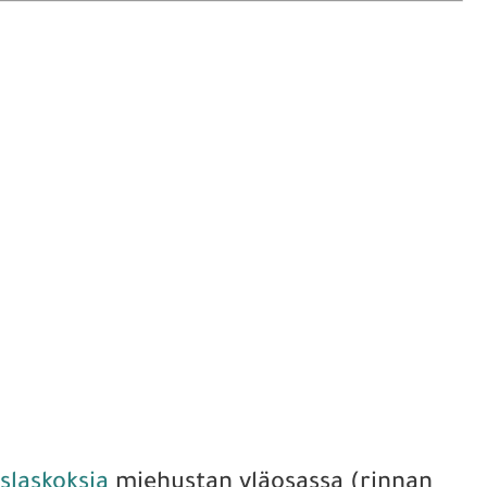
slaskoksia
miehustan yläosassa (rinnan