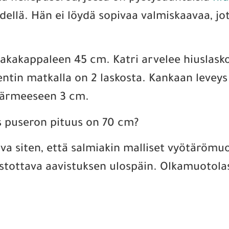
ydellä. Hän ei löydä sopivaa valmiskaavaa, 
kakappaleen 45 cm. Katri arvelee hiuslaskok
ntin matkalla on 2 laskosta. Kankaan leveys
äärmeeseen 3 cm.
os puseron pituus on 70 cm?
va siten, että salmiakin malliset vyötärömu
iistottava aavistuksen ulospäin. Olkamuotol