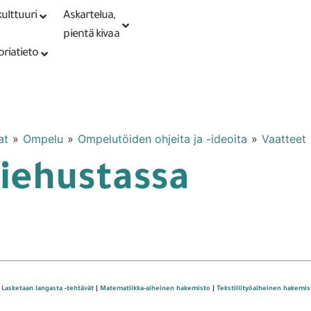
ulttuuri
Askartelua,
Kirjaudu tai
Punomoputiikki
rekisteröidy
pientä kivaa
oriatieto
at
»
Ompelu
»
Ompelutöiden ohjeita ja -ideoita
»
Vaatteet
iehustassa
 Lasketaan langasta -tehtävät
|
Matematiikka-aiheinen hakemisto
|
Tekstiilityöaiheinen hakemis