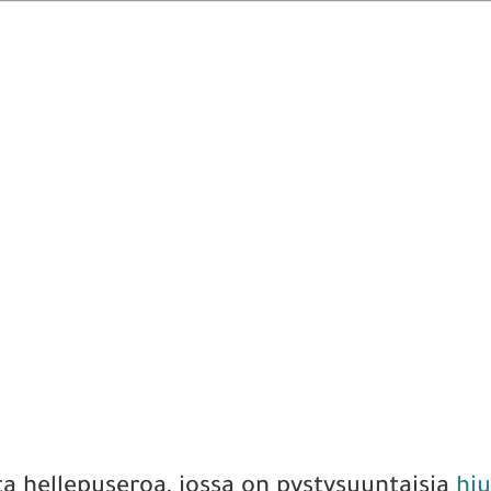
ta hellepuseroa, jossa on pystysuuntaisia
hiu