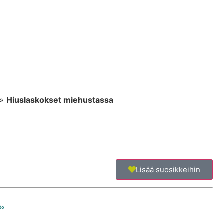
»
Hiuslaskokset miehustassa
Lisää suosikkeihin
to