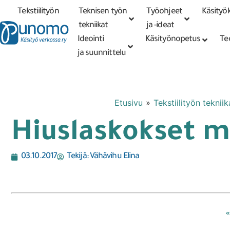
Tekstiilityön
Teknisen työn
Työohjeet
Käsityök
Tarkennettu
haku
tekniikat
tekniikat
ja -ideat
Ideointi
Käsityönopetus
Te
ja suunnittelu
Etusivu
»
Tekstiilityön tekniik
Hiuslaskokset m
03.10.2017
Tekijä:
Vähävihu Elina
«