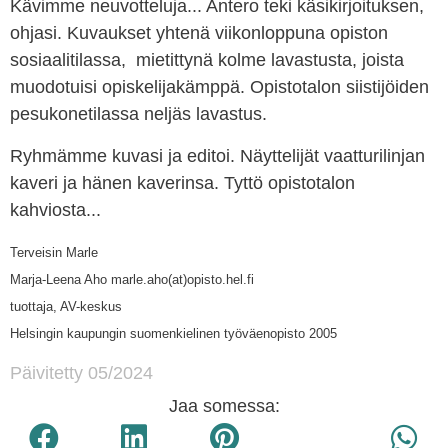
Kävimme neuvotteluja... Antero teki käsikirjoituksen,
ohjasi. Kuvaukset yhtenä viikonloppuna opiston
sosiaalitilassa, mietittynä kolme lavastusta, joista
muodotuisi opiskelijakämppä. Opistotalon siistijöiden
pesukonetilassa neljäs lavastus.
Ryhmämme kuvasi ja editoi. Näyttelijät vaatturilinjan
kaveri ja hänen kaverinsa. Tyttö opistotalon
kahviosta...
Terveisin Marle
Marja-Leena Aho marle.aho(at)opisto.hel.fi
tuottaja, AV-keskus
Helsingin kaupungin suomenkielinen työväenopisto 2005
Päivitetty 05/2024
Jaa somessa: