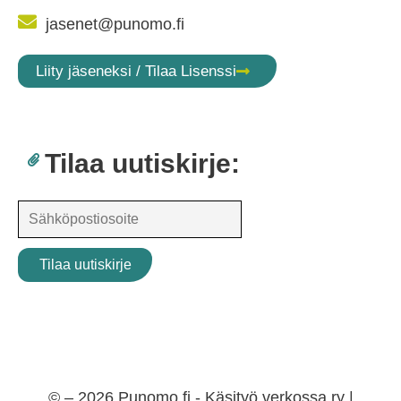
jasenet@punomo.fi
Liity jäseneksi / Tilaa Lisenssi
Tilaa uutiskirje:
© – 2026 Punomo.fi - Käsityö verkossa ry |