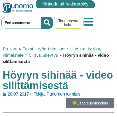
Kirjaudu tai rekisteröidy
Tarkennettu
haku
Etusivu
»
Tekstiilityön tekniikat
»
Uudista, korjaa,
viimeistele
»
Silitys, sileytys
»
Höyryn sihinää - video
silittämisestä
Höyryn sihinää - video
silittämisestä
28.07.2017
Tekijä:
Punomon toimitus
Lisää suosikkeihin