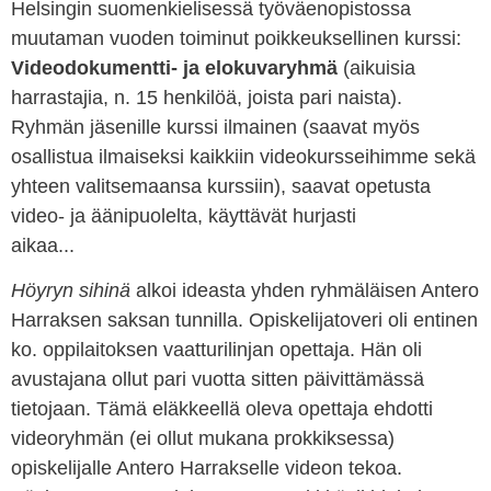
Helsingin suomenkielisessä työväenopistossa
muutaman vuoden toiminut poikkeuksellinen kurssi:
Videodokumentti- ja elokuvaryhmä
(aikuisia
harrastajia, n. 15 henkilöä, joista pari naista).
Ryhmän jäsenille kurssi ilmainen (saavat myös
osallistua ilmaiseksi kaikkiin videokursseihimme sekä
yhteen valitsemaansa kurssiin), saavat opetusta
video- ja äänipuolelta, käyttävät hurjasti
aikaa...
Höyryn sihinä
alkoi ideasta yhden ryhmäläisen Antero
Harraksen saksan tunnilla. Opiskelijatoveri oli entinen
ko. oppilaitoksen vaatturilinjan opettaja. Hän oli
avustajana ollut pari vuotta sitten päivittämässä
tietojaan. Tämä eläkkeellä oleva opettaja ehdotti
videoryhmän (ei ollut mukana prokkiksessa)
opiskelijalle Antero Harrakselle videon tekoa.