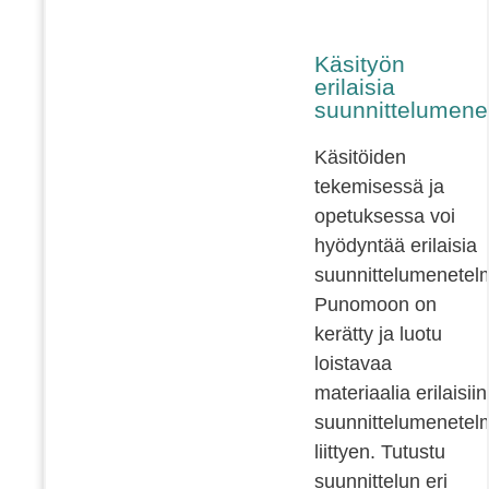
Käsityön
erilaisia
suunnittelumene
Käsitöiden
tekemisessä ja
opetuksessa voi
hyödyntää erilaisia
suunnittelumenetelm
Punomoon on
kerätty ja luotu
loistavaa
materiaalia erilaisiin
suunnittelumenetelm
liittyen. Tutustu
suunnittelun eri