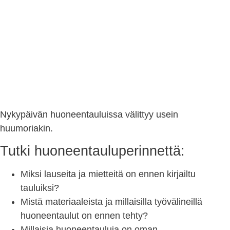
Nykypäivän huoneentauluissa välittyy usein
huumoriakin.
Tutki huoneentauluperinnettä:
Miksi lauseita ja mietteitä on ennen kirjailtu
tauluiksi?
Mistä materiaaleista ja millaisilla työvälineillä
huoneentaulut on ennen tehty?
Millaisia huoneentauluja on oman