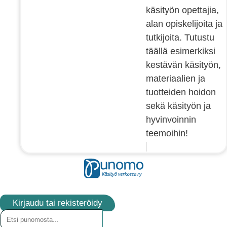
käsityön opettajia,
alan opiskelijoita ja
tutkijoita. Tutustu
täällä esimerkiksi
kestävän käsityön,
materiaalien ja
tuotteiden hoidon
sekä käsityön ja
hyvinvoinnin
teemoihin!
Kirjaudu tai rekisteröidy