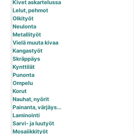
Kivet askartelussa
Lelut, pehmot
Olkityöt
Neulonta
Metallityöt
Vielä muuta kivaa
Kangastyöt
Skräppäys
Kynttilät
Punonta
Ompelu
Korut
Nauhat, nyörit
Painanta, värjäys...
Laminointi
Sarvi- ja luutyöt
Mosaiikkityöt