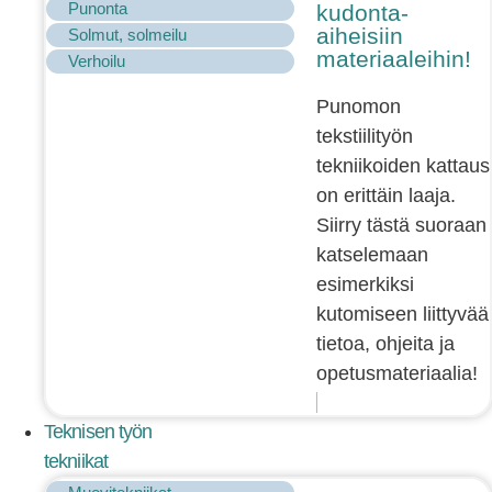
Punonta
kudonta-
aiheisiin
Solmut, solmeilu
materiaaleihin!
Verhoilu
Punomon
tekstiilityön
tekniikoiden kattaus
on erittäin laaja.
Siirry tästä suoraan
katselemaan
esimerkiksi
kutomiseen liittyvää
tietoa, ohjeita ja
opetusmateriaalia!
Teknisen työn
tekniikat