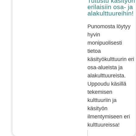
Tutustu käsityön
erilaisiin osa- ja
alakulttuureihin!
Punomosta löytyy
hyvin
monipuolisesti
tietoa
käsityökulttuurin eri
osa-alueista ja
alakulttuureista.
Uppoudu käsillä
tekemisen
kulttuuriin ja
käsityön
ilmentymiseen eri
kulttuureissa!