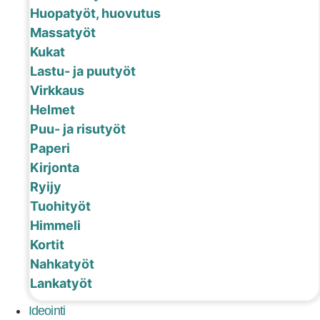
Huopatyöt, huovutus
Massatyöt
Kukat
Lastu- ja puutyöt
Virkkaus
Helmet
Puu- ja risutyöt
Paperi
Kirjonta
Ryijy
Tuohityöt
Himmeli
Kortit
Nahkatyöt
Lankatyöt
Ideointi