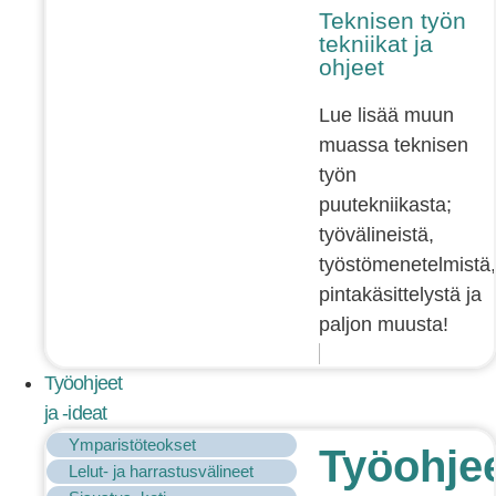
Teknisen työn
tekniikat ja
ohjeet
Lue lisää muun
muassa teknisen
työn
puutekniikasta;
työvälineistä,
työstömenetelmistä,
pintakäsittelystä ja
paljon muusta!
Työohjeet
ja -ideat
Ymparistöteokset
Työohje
Lelut- ja harrastusvälineet