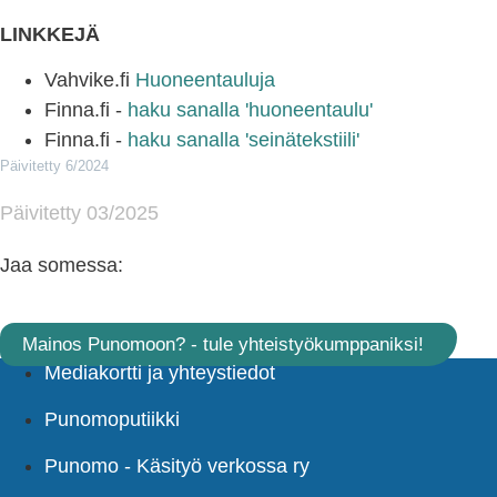
LINKKEJÄ
Vahvike.fi
Huoneentauluja
Finna.fi -
haku sanalla 'huoneentaulu'
Finna.fi -
haku sanalla 'seinätekstiili'
Päivitetty 6/2024
Päivitetty 03/2025
Jaa somessa:
Mainos Punomoon? - tule yhteistyökumppaniksi!
Mediakortti ja yhteystiedot
Punomoputiikki
Punomo - Käsityö verkossa ry