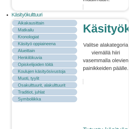
Käsityökulttuuri
Aikakausittain
Käsityök
Matkailu
Kronologiat
Käsityö oppiaineena
Valitse alakategoria
Alueittain
viemällä hiiri
Henkilökuvia
vasemmalla olevien
Opiskelijoiden töitä
painikkeiden päälle.
Koulujen käsityösivustoja
Muoti, tyylit
Osakulttuurit, alakulttuurit
Traditiot, juhlat
Symboliikka