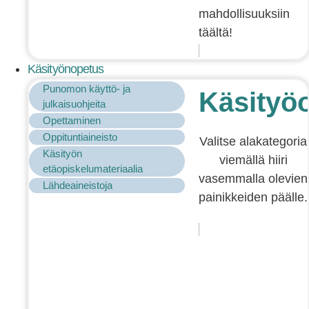
mahdollisuuksiin
täältä!
Käsityönopetus
Punomon käyttö- ja
Käsityö
julkaisuohjeita
Opettaminen
Oppituntiaineisto
Valitse alakategoria
Käsityön
viemällä hiiri
etäopiskelumateriaalia
vasemmalla olevien
Lähdeaineistoja
painikkeiden päälle.