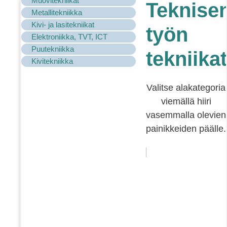
Muovitekniikat
Teknise
Metallitekniikka
Kivi- ja lasitekniikat
työn
Elektroniikka, TVT, ICT
Puutekniikka
tekniikat
Kivitekniikka
Valitse alakategoria
viemällä hiiri
vasemmalla olevien
painikkeiden päälle.