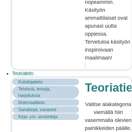
nopeammin.
Käsityön
ammattilaiset ovat
apunasi uutta
oppiessa.
Tervetuloa käsityön
inspiroivaan
maailmaan!
Teoriatieto
Kuluttajatieto
Teoriati
Tehtäviä, testejä,
harjoituksia
Materiaalitieto
Valitse alakategoria
Sanakirjat, sanastot
viemällä hiiri
Kirja- ym. arviointeja
vasemmalla olevien
painikkeiden päälle.