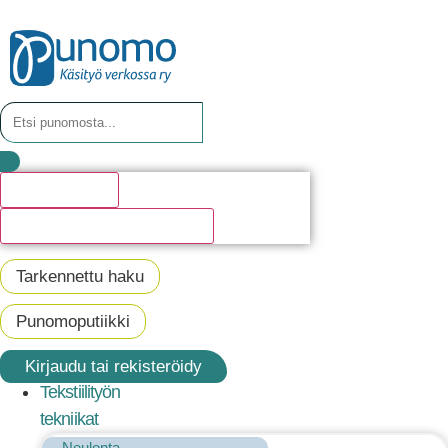
Hakutulosta
Katso kaikki hakutulokset
Tarkennettu haku
Punomoputiikki
Kirjaudu tai rekisteröidy
Tekstiilityön
tekniikat
Neulonta