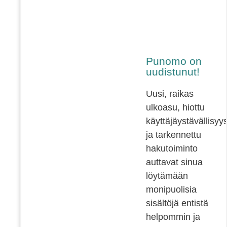
Punomo on
uudistunut!
Uusi, raikas
ulkoasu, hiottu
käyttäjäystävällisyy
ja tarkennettu
hakutoiminto
auttavat sinua
löytämään
monipuolisia
sisältöjä entistä
helpommin ja