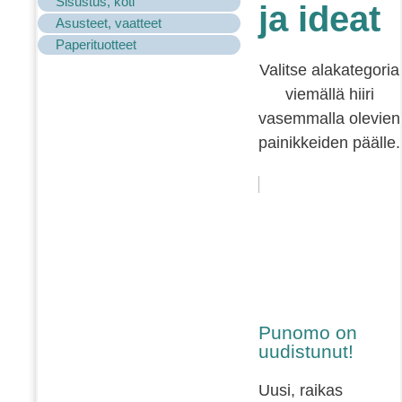
Sisustus, koti
ja ideat
Asusteet, vaatteet
Paperituotteet
Valitse alakategoria
viemällä hiiri
vasemmalla olevien
painikkeiden päälle.
Punomo on
uudistunut!
Uusi, raikas