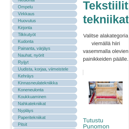
Tekstiili
Ompelu
Virkkaus
tekniikat
Huovutus
Kirjonta
Tilkkutyöt
Valitse alakategoria
Kudonta
viemällä hiiri
Painanta, värjäys
vasemmalla olevien
Nauhat, nyörit
painikkeiden päälle.
Ryijyt
Uudista, korjaa, viimeistele
Kehräys
Kinnasneulatekniikka
Koneneulonta
Koukkuaminen
Nahkatekniikat
Nypläys
Paperitekniikat
Tutustu
Pitsit
Punomon