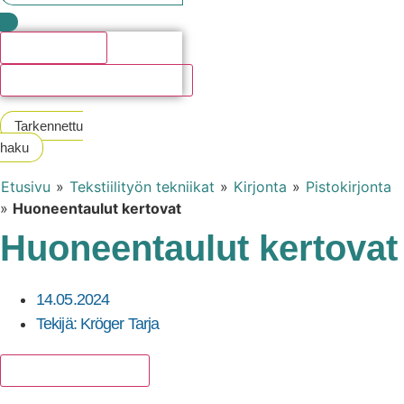
Hakutulosta
Katso kaikki hakutulokset
Tarkennettu
haku
Etusivu
»
Tekstiilityön tekniikat
»
Kirjonta
»
Pistokirjonta
»
Huoneentaulut kertovat
Huoneentaulut kertovat
14.05.2024
Tekijä:
Kröger Tarja
Lisää suosikkeihin