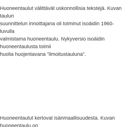
Huoneentaulut välittävät uskonnollisia tekstejä. Kuvan
taulun
suunnittelun innoittajana oli toiminut isoäidin 1960-
luvulla
valmistama huoneentaulu. Nykyversio isoäidin
huoneentaulusta toimii
huolia huojentavana ”ilmoitustauluna”.
Huoneentaulut kertovat isänmaallisuudesta. Kuvan
huoneentaulu on