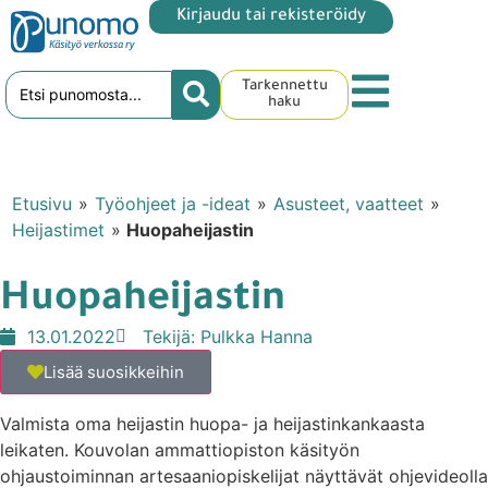
Kirjaudu tai rekisteröidy
Tarkennettu
haku
Etusivu
»
Työohjeet ja -ideat
»
Asusteet, vaatteet
»
Heijastimet
»
Huopaheijastin
Huopaheijastin
13.01.2022
Tekijä:
Pulkka Hanna
Lisää suosikkeihin
Valmista oma heijastin huopa- ja heijastinkankaasta
leikaten. Kouvolan ammattiopiston käsityön
ohjaustoiminnan artesaaniopiskelijat näyttävät ohjevideolla