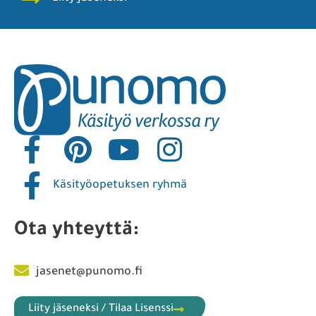
Käsityöopetuksen ryhmä
Ota yhteyttä:
jasenet@punomo.fi
Liity jäseneksi / Tilaa Lisenssi