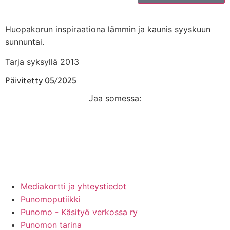
Huopakorun inspiraationa lämmin ja kaunis syyskuun
sunnuntai.
Tarja syksyllä 2013
Päivitetty 05/2025
Jaa somessa:
Mainos Punomoon? - tule yhteistyökumppaniksi!
Mediakortti ja yhteystiedot
Punomoputiikki
Punomo - Käsityö verkossa ry
Punomon tarina