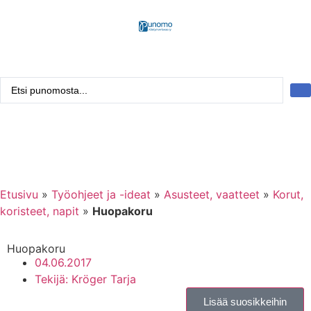
Kirjaudu tai rekisteröidy
Tarkennettu haku
Etusivu
»
Työohjeet ja -ideat
»
Asusteet, vaatteet
»
Korut,
koristeet, napit
»
Huopakoru
Huopakoru
04.06.2017
Tekijä:
Kröger Tarja
Lisää suosikkeihin