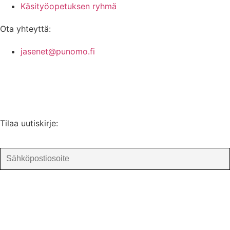
Käsityöopetuksen ryhmä
Ota yhteyttä:
jasenet@punomo.fi
Liity jäseneksi / Tilaa Lisenssi
Tilaa uutiskirje: